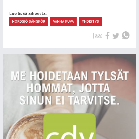
Lue lisää aiheesta:
NORDSJÖ SÅNGKÖR
VANHA KUVA
YHDISTYS
Jaa: