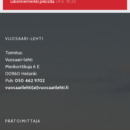
Liikennemerkki piilosilla
28.6. 18:26
VUOSAARI-LEHTI
Toimitus:
Vuosaari-lehti
Merikorttikuja 6 E
00960 Helsinki
Puh:
050 462 9702
vuosaarilehti(at)vuosaarilehti.fi
PÄÄTOIMITTAJA