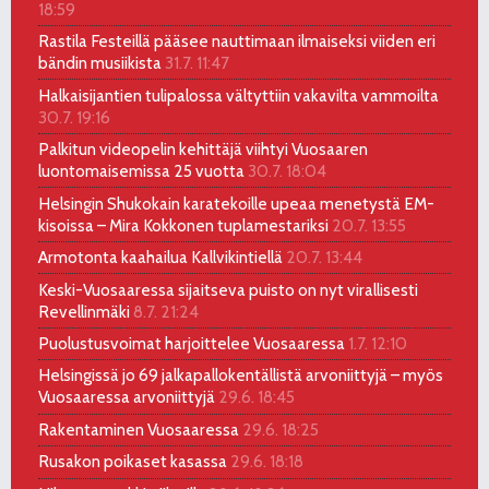
18:59
Rastila Festeillä pääsee nauttimaan ilmaiseksi viiden eri
bändin musiikista
31.7. 11:47
Halkaisijantien tulipalossa vältyttiin vakavilta vammoilta
30.7. 19:16
Palkitun videopelin kehittäjä viihtyi Vuosaaren
luontomaisemissa 25 vuotta
30.7. 18:04
Helsingin Shukokain karatekoille upeaa menetystä EM-
kisoissa – Mira Kokkonen tuplamestariksi
20.7. 13:55
Armotonta kaahailua Kallvikintiellä
20.7. 13:44
Keski-Vuosaaressa sijaitseva puisto on nyt virallisesti
Revellinmäki
8.7. 21:24
Puolustusvoimat harjoittelee Vuosaaressa
1.7. 12:10
Helsingissä jo 69 jalkapallokentällistä arvoniittyjä – myös
Vuosaaressa arvoniittyjä
29.6. 18:45
Rakentaminen Vuosaaressa
29.6. 18:25
Rusakon poikaset kasassa
29.6. 18:18