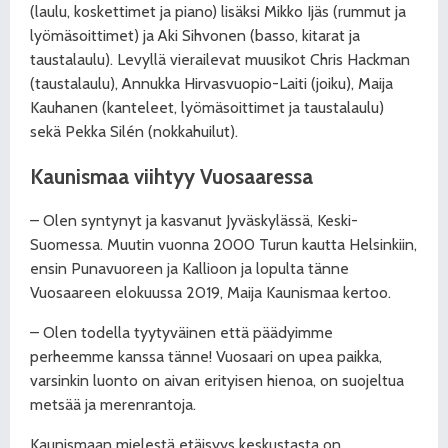
(laulu, koskettimet ja piano) lisäksi Mikko Ijäs (rummut ja
lyömäsoittimet) ja Aki Sihvonen (basso, kitarat ja
taustalaulu). Levyllä vierailevat muusikot Chris Hackman
(taustalaulu), Annukka Hirvasvuopio-Laiti (joiku), Maija
Kauhanen (kanteleet, lyömäsoittimet ja taustalaulu)
sekä Pekka Silén (nokkahuilut).
Kaunismaa viihtyy
Vuosaaressa
– Olen syntynyt ja kasvanut Jyväskylässä, Keski-
Suomessa. Muutin vuonna 2000 Turun kautta Helsinkiin,
ensin Punavuoreen ja Kallioon ja lopulta tänne
Vuosaareen elokuussa 2019, Maija Kaunismaa kertoo.
– Olen todella tyytyväinen että päädyimme
perheemme kanssa tänne! Vuosaari on upea paikka,
varsinkin luonto on aivan erityisen hienoa, on suojeltua
metsää ja merenrantoja.
Kaunismaan mielestä etäisyys keskustasta on