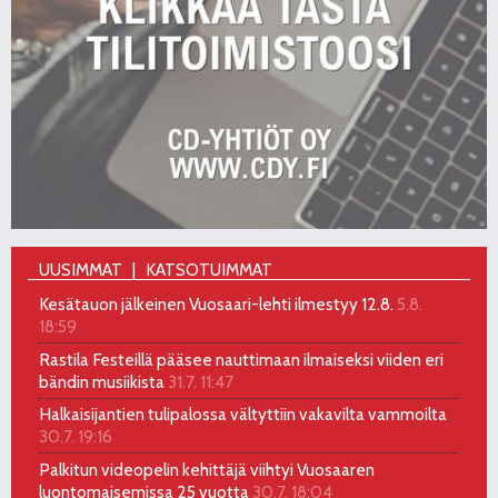
UUSIMMAT
KATSOTUIMMAT
Kesätauon jälkeinen Vuosaari-lehti ilmestyy 12.8.
5.8.
18:59
Rastila Festeillä pääsee nauttimaan ilmaiseksi viiden eri
bändin musiikista
31.7. 11:47
Halkaisijantien tulipalossa vältyttiin vakavilta vammoilta
30.7. 19:16
Palkitun videopelin kehittäjä viihtyi Vuosaaren
luontomaisemissa 25 vuotta
30.7. 18:04