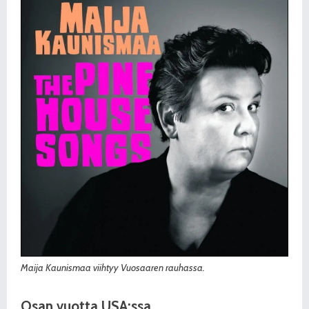
Maija Kaunismaa viihtyy Vuosaaren rauhassa.
Osan vuotta USA:ssa