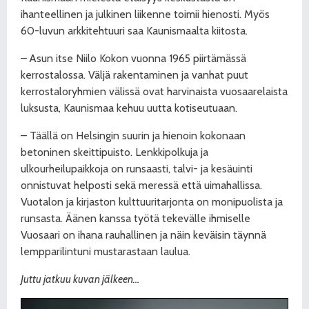
ihanteellinen ja julkinen liikenne toimii hienosti. Myös
60-luvun arkkitehtuuri saa Kaunismaalta kiitosta.
– Asun itse Niilo Kokon vuonna 1965 piirtämässä
kerrostalossa. Väljä rakentaminen ja vanhat puut
kerrostaloryhmien välissä ovat harvinaista vuosaarelaista
luksusta, Kaunismaa kehuu uutta kotiseutuaan.
– Täällä on Helsingin suurin ja hienoin kokonaan
betoninen skeittipuisto. Lenkkipolkuja ja
ulkourheilupaikkoja on runsaasti, talvi- ja kesäuinti
onnistuvat helposti sekä meressä että uimahallissa.
Vuotalon ja kirjaston kulttuuritarjonta on monipuolista ja
runsasta. Äänen kanssa työtä tekevälle ihmiselle
Vuosaari on ihana rauhallinen ja näin keväisin täynnä
lempparilintuni mustarastaan laulua.
Juttu jatkuu kuvan jälkeen…