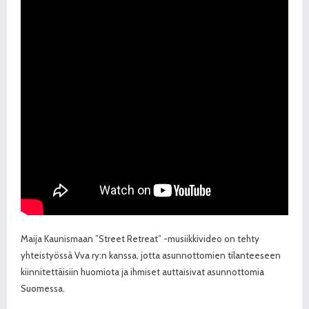
Maija Kaunismaan ”Street Retreat” -musiikkivideo on tehty
yhteistyössä Vva ry:n kanssa, jotta asunnottomien tilanteeseen
kiinnitettäisiin huomiota ja ihmiset auttaisivat asunnottomia
Suomessa.