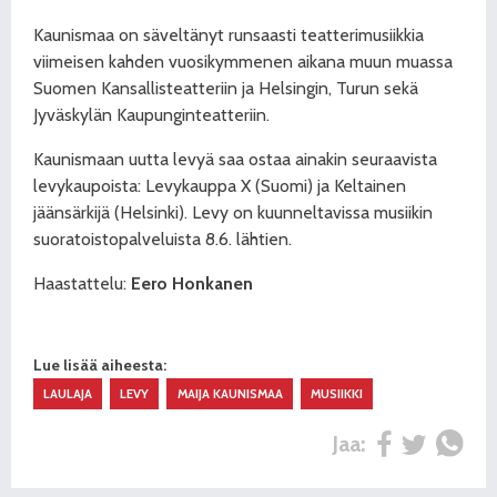
Kaunismaa on säveltänyt runsaasti teatterimusiikkia
viimeisen kahden vuosikymmenen aikana muun muassa
Suomen Kansallisteatteriin ja Helsingin, Turun sekä
Jyväskylän Kaupunginteatteriin.
Kaunismaan uutta levyä saa ostaa ainakin seuraavista
levykaupoista: Levykauppa X (Suomi) ja Keltainen
jäänsärkijä (Helsinki). Levy on kuunneltavissa musiikin
suoratoistopalveluista 8.6. lähtien.
Haastattelu:
Eero Honkanen
Lue lisää aiheesta:
LAULAJA
LEVY
MAIJA KAUNISMAA
MUSIIKKI
Jaa: