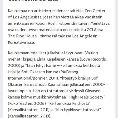
Kaunismaa on artist-in-residence-taiteilija Zen Center
of Los Angelesissa, jossa hän viettää aikaa vuosittain
amerikkalaisen Kobori Roshi -stipendin turvin. Merkittävä
osa uuden levyn materiaalista on kirjoitettu ZCLA:ssa
The Pine House -nimisessä talossa Los Angelesin
Koreatownissa.
Kaunismaan edelliset julkaistut levyt ovat ”Valtion
miehet” kirjailija Elina Karjalaisen kanssa (Love Records,
2000) ja ”Liian lyhyt hame – kertomuksia keittiöstä”
kirjailija Sofi Oksasen kanssa (MuFarang
International/Bonnier, 2011). Yhteistyö kirjailija Sofi
Oksasen kanssa nosti Kaunismaan julkisuuteen 2000-
luvun lopulla. Hän on toteuttanut yhdessä Oksasen
kanssa kolme musiikkinäytelmää: ”High Heels Society”
(KokoTeatteri, 2008), ”Kertomuksia Keittiöstä”
(Kansallisteatteri, 2011) ja ”Kun kyyhkyset katosivat”
(Kansallisteatteri, 2013).