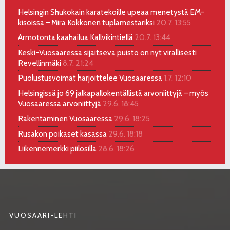
Helsingin Shukokain karatekoille upeaa menetystä EM-
kisoissa – Mira Kokkonen tuplamestariksi
20.7. 13:55
Armotonta kaahailua Kallvikintiellä
20.7. 13:44
Keski-Vuosaaressa sijaitseva puisto on nyt virallisesti
Revellinmäki
8.7. 21:24
Puolustusvoimat harjoittelee Vuosaaressa
1.7. 12:10
Helsingissä jo 69 jalkapallokentällistä arvoniittyjä – myös
Vuosaaressa arvoniittyjä
29.6. 18:45
Rakentaminen Vuosaaressa
29.6. 18:25
Rusakon poikaset kasassa
29.6. 18:18
Liikennemerkki piilosilla
28.6. 18:26
VUOSAARI-LEHTI