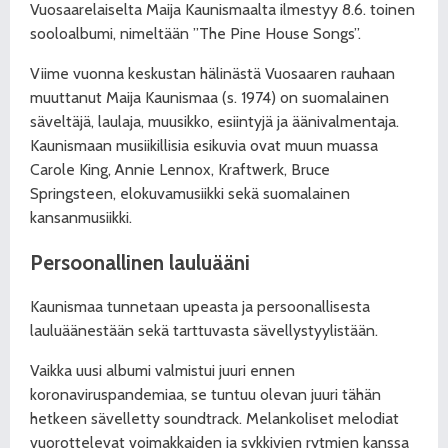
Vuosaarelaiselta Maija Kaunismaalta ilmestyy 8.6. toinen
sooloalbumi, nimeltään ”The Pine House Songs”.
Viime vuonna keskustan hälinästä Vuosaaren rauhaan
muuttanut Maija Kaunismaa (s. 1974) on suomalainen
säveltäjä, laulaja, muusikko, esiintyjä ja äänivalmentaja.
Kaunismaan musiikillisia esikuvia ovat muun muassa
Carole King, Annie Lennox, Kraftwerk, Bruce
Springsteen, elokuvamusiikki sekä suomalainen
kansanmusiikki.
Persoonallinen lauluääni
Kaunismaa tunnetaan upeasta ja persoonallisesta
lauluäänestään
sekä tarttuvasta sävellystyylistään.
Vaikka uusi albumi valmistui juuri ennen
koronaviruspandemiaa, se tuntuu olevan juuri tähän
hetkeen sävelletty soundtrack. Melankoliset melodiat
vuorottelevat voimakkaiden ja sykkivien rytmien kanssa