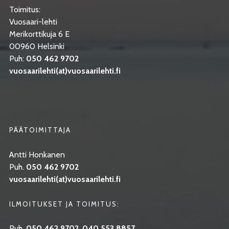
Toimitus:
Vuosaari-lehti
Merikorttikuja 6 E
00960 Helsinki
Puh:
050 462 9702
vuosaarilehti(at)vuosaarilehti.fi
PÄÄTOIMITTAJA
Antti Honkanen
Puh.
050 462 9702
vuosaarilehti(at)vuosaarilehti.fi
ILMOITUKSET JA TOIMITUS:
Puh.
050 462 9702
,
040 553 8857