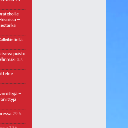
ratekoille
kisoissa –
estariksi
llvikintiellä
aitseva puisto
ellinmäki
8.7.
ittelee
voniittyjä –
oniittyjä
aressa
29.6.
sassa
29.6.