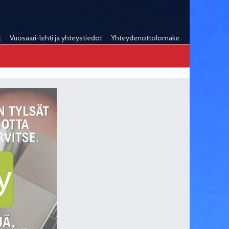
t
Vuosaari-lehti ja yhteystiedot
Yhteydenottolomake