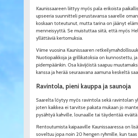
Kaunissaareen liittyy myös pala erikoista paikallis
upseeria suunnitteli perustavansa saarelle oman
koskaan toteutunut, mutta tarina on jäänyt elä
menneisyyttä. Se muistuttaa siitä, että myös Hels
yllättäviä kertomuksia.
Viime vuosina Kaunissaaren retkeilymahdollisuuk
Nuotiopaikkoja ja grillikatoksia on kunnostettu, j
pidempäänkin. Osa kävijöistä saapuu muutamaksi t
kanssa ja herää seuraavana aamuna keskeltä saar
Ravintola, pieni kauppa
ja saunoja
Saarelta löytyy myös ravintola sekä ravintolan 
joten kaikkea ei tarvitse pakata mukaan jo mante
pysähtyä kahville, lounaalle tai täydentää eväit
Rentoutumista kaipaaville Kaunissaaressa on lis
soveltuu jopa noin 20 hengen ryhmille, kun taas 