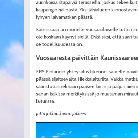
aurinkoisia iltapäiviä terasseilla. Joskus tekee kui
kaupungin hälinästä. Yksi lähialueen kiinnostavim
lyhyen laivamatkan päästä.
Kaunissaari on monelle vuosaarilaiselle tuttu ni
ole koskaan käynyt siellä. Ehkä siksi, että saari 
se todellisuudessa on.
Vuosaaresta päivittäin
Kaunissaaree
FRS Finlandin yhteysalus liikennöi saarelle päivi
päässä sijaitsevalta Hiekkalaiturilta. Vaikka matk
saaristotunnelmaan pääsee kiinni jo paljon aiem
sanan kaikissa merkityksissä jo muutaman minuu
laiturista.
Juttu jatkuu kuvan jälkeen…