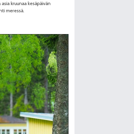
va asia kruunaa kesäpäivän
inti meressä.