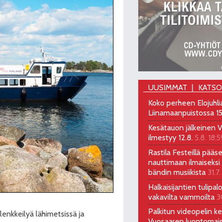
UUSIMMAT
KATS
Koko perheen Elojuhli
Liinamaanpuistossa 15
Kesätauon jälkeinen V
ilmestyy 12.8.
5.8. 18:5
Rastila Festeillä pääs
nauttimaan ilmaiseksi 
bändin musiikista
31.7.
Halkaisijantien tulipal
vakavilta vammoilta
3
Palkitun videopelin keh
lenkkeilyä lähimetsissä ja
Vuosaaren luontomai