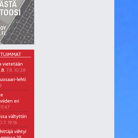
OTUIMMAT
a vietetään
.8.
7.8. 10:28
uosaari-lehti
9
ee
viiden eri
 11:47
ossa vältyttiin
0.7. 19:16
ittäjä viihtyi
semissa 25