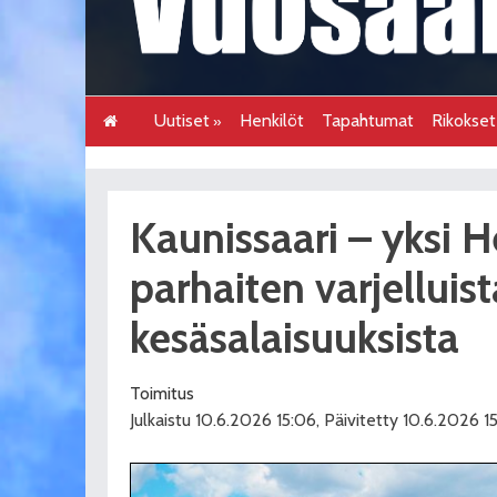
Uutiset
Henkilöt
Tapahtumat
Rikokse
Kaunissaari – yksi H
parhaiten varjelluist
kesäsalaisuuksista
Toimitus
Julkaistu 10.6.2026 15:06, Päivitetty 10.6.2026 1