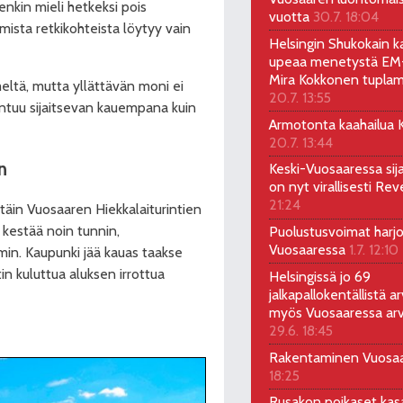
tenkin mieli hetkeksi pois
vuotta
30.7. 18:04
mista retkikohteista löytyy vain
Helsingin Shukokain ka
upeaa menetystä EM-
Mira Kokkonen tuplam
meltä, mutta yllättävän moni ei
20.7. 13:55
tuntuu sijaitsevan kauempana kuin
Armotonta kaahailua Ka
20.7. 13:44
n
Keski-Vuosaaressa sij
on nyt virallisesti Rev
21:24
ttäin Vuosaaren Hiekkalaiturintien
a kestää noin tunnin,
Puolustusvoimat harjo
Vuosaaressa
1.7. 12:10
min. Kaupunki jää kauas taakse
tin
kuluttua aluksen irrottua
Helsingissä jo 69
jalkapallokentällistä ar
myös Vuosaaressa arv
29.6. 18:45
Rakentaminen Vuosa
18:25
Rusakon poikaset ka