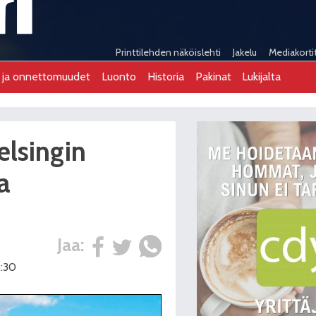
Printtilehden näköislehti
Jakelu
Mediakorti
t ja onnettomuudet
Luonto
Historia
Pakinat
Lukijalta
elsingin
a
Jaa:
5:30