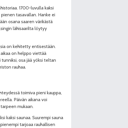
historiaa. 1700-luvulla kaksi
 pienen tasavallan. Hanke ei
mään osana saaren värikästä
ingin lähisaarilta löytyy
sia on kehitetty entisestään.
a aikaa on helppo viettää
unniksi, osa jää yöksi teltan
iston rauhaa.
yhteydessä toimiva pieni kauppa,
reella. Päivän aikana voi
ä tarpeen mukaan.
äksi kaksi saunaa. Suurempi sauna
pienempi tarjoaa rauhallisen