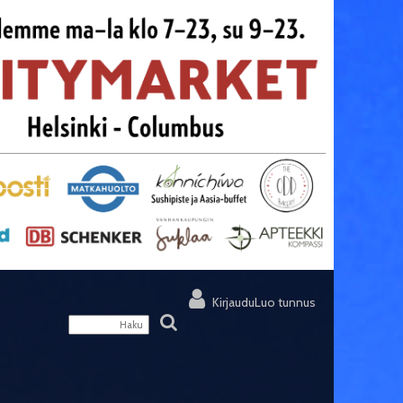
Kirjaudu
Luo tunnus