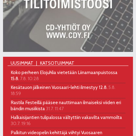
UUSIMMAT
KATSOTUIMMAT
Koko perheen Elojuhlia vietetään Liinamaanpuistossa
15.8.
7.8. 10:28
Kesätauon jälkeinen Vuosaari-lehti ilmestyy 12.8.
5.8.
18:59
Rastila Festeillä pääsee nauttimaan ilmaiseksi viiden eri
bändin musiikista
31.7. 11:47
Halkaisijantien tulipalossa vältyttiin vakavilta vammoilta
30.7. 19:16
Palkitun videopelin kehittäjä viihtyi Vuosaaren