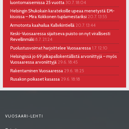
luontomaisemissa 25 vuotta
30.7. 18:04
Helsingin Shukokain karatekoille upeaa menetystä EM-
kisoissa – Mira Kokkonen tuplamestariksi
20.7. 13:55
Armotonta kaahailua Kallvikintiellä
20.7. 13:44
Keski-Vuosaaressa sijaitseva puisto on nyt virallisesti
Revellinmäki
8.7. 21:24
Puolustusvoimat harjoittelee Vuosaaressa
1.7. 12:10
Helsingissä jo 69 jalkapallokentällistä arvoniittyjä – myös
Vuosaaressa arvoniittyjä
29.6. 18:45
Rakentaminen Vuosaaressa
29.6. 18:25
Rusakon poikaset kasassa
29.6. 18:18
VUOSAARI-LEHTI