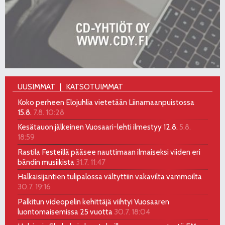
UUSIMMAT
KATSOTUIMMAT
Koko perheen Elojuhlia vietetään Liinamaanpuistossa
15.8.
7.8. 10:28
Kesätauon jälkeinen Vuosaari-lehti ilmestyy 12.8.
5.8.
18:59
Rastila Festeillä pääsee nauttimaan ilmaiseksi viiden eri
bändin musiikista
31.7. 11:47
Halkaisijantien tulipalossa vältyttiin vakavilta vammoilta
30.7. 19:16
Palkitun videopelin kehittäjä viihtyi Vuosaaren
luontomaisemissa 25 vuotta
30.7. 18:04