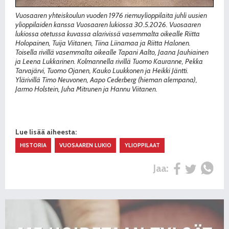
Vuosaaren yhteiskoulun vuoden 1976 riemuylioppilaita juhli uusien
ylioppilaiden kanssa Vuosaaren lukiossa 30.5.2026. Vuosaaren
lukiossa otetussa kuvassa alarivissä vasemmalta oikealle Riitta
Holopainen, Tuija Viitanen, Tiina Liinamaa ja Riitta Halonen.
Toisella rivillä vasemmalta oikealle Tapani Aalto, Jaana Jauhiainen
ja Leena Lukkarinen. Kolmannella rivillä Tuomo Kauranne, Pekka
Tarvajärvi, Tuomo Ojanen, Kauko Luukkonen ja Heikki Jäntti.
Ylärivillä Timo Neuvonen, Aapo Cederberg (hieman alempana),
Jarmo Holstein, Juha Mitrunen ja Hannu Viitanen.
Lue lisää aiheesta:
HISTORIA
VUOSAAREN LUKIO
YLIOPPILAAT
Jaa: