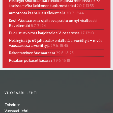
Helsingin Shukokain karatekoille upeaa menetystä EM-
kisoissa – Mira Kokkonen tuplamestariksi
20.7. 13:55
Armotonta kaahailua Kallvikintiellä
20.7. 13:44
Keski-Vuosaaressa sijaitseva puisto on nyt virallisesti
Revellinmäki
8.7. 21:24
Puolustusvoimat harjoittelee Vuosaaressa
1.7. 12:10
Helsingissä jo 69 jalkapallokentällistä arvoniittyjä – myös
Vuosaaressa arvoniittyjä
29.6. 18:45
Rakentaminen Vuosaaressa
29.6. 18:25
Rusakon poikaset kasassa
29.6. 18:18
VUOSAARI-LEHTI
Toimitus:
Vuosaari-lehti