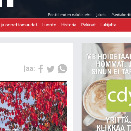
Printtilehden näköislehti
Jakelu
Mediakorti
t ja onnettomuudet
Luonto
Historia
Pakinat
Lukijalta
Jaa: