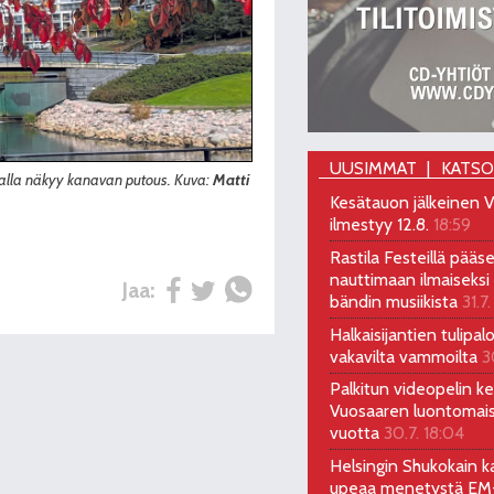
UUSIMMAT
KATS
talla näkyy kanavan putous. Kuva:
Matti
Kesätauon jälkeinen V
ilmestyy 12.8.
18:59
Rastila Festeillä pääs
nauttimaan ilmaiseksi 
Jaa:
bändin musiikista
31.7.
Halkaisijantien tulipal
vakavilta vammoilta
3
Palkitun videopelin keh
Vuosaaren luontomai
vuotta
30.7. 18:04
Helsingin Shukokain ka
upeaa menetystä EM-