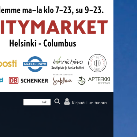
Kirjaudu
Luo tunnus