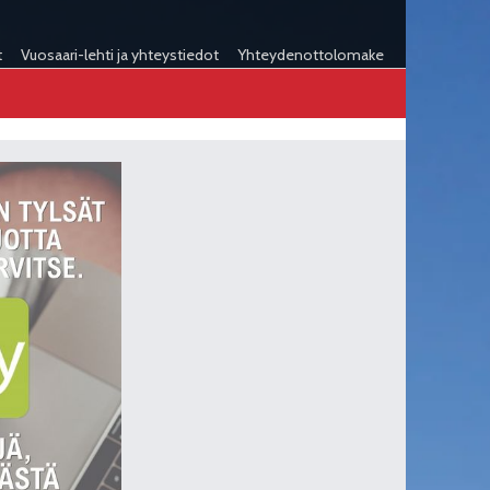
t
Vuosaari-lehti ja yhteystiedot
Yhteydenottolomake