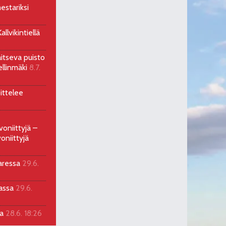
estariksi
llvikintiellä
aitseva puisto
ellinmäki
8.7.
ittelee
voniittyjä –
oniittyjä
aressa
29.6.
sassa
29.6.
la
28.6. 18:26