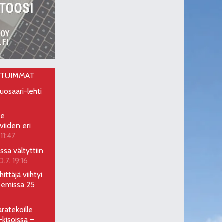
OTUIMMAT
uosaari-lehti
ee
viiden eri
 11:47
ossa vältyttiin
0.7. 19:16
ittäjä viihtyi
semissa 25
ratekoille
kisoissa –