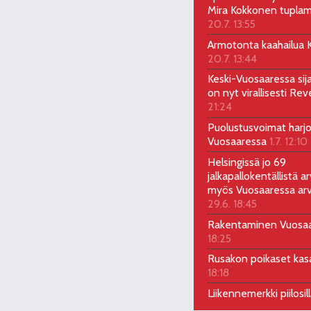
Mira Kokkonen tuplam
20.7. 13:55
Armotonta kaahailua Ka
20.7. 13:44
Keski-Vuosaaressa sij
on nyt virallisesti Rev
21:24
Puolustusvoimat harjo
Vuosaaressa
1.7. 12:10
Helsingissä jo 69
jalkapallokentällistä ar
myös Vuosaaressa arv
29.6. 18:45
Rakentaminen Vuosa
18:25
Rusakon poikaset ka
18:18
Liikennemerkki piilosil