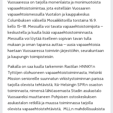
Vuosaaressa on tarjolla monenlaista ja monimuotoista
vapaaehtoistoimintaa, jota esitellään Vuosaaren
vapaaehtoismessuilla Vuotalon ja kauppakeskus
Columbuksen välisellä Mosaiikkitorilla torstaina 16.9.
kello 15–18. Messuilla voi tavata vapaaehtoistoimijoita –
keskustella ja kuulla lisää vapaaehtoistoiminnasta.
Messuilla voi löytää itselleen sopivan tavan tulla
mukaan ja oman tapansa auttaa – uusia vapaaehtoisia
haetaan Vuosaaressa toimiviin järjestöihin, seurakuntaan
ja kaupungin toimipisteisiin.
Paikalla on saa kuulla tarkemmin Rastilan HNNKY:n
Tyttöjen olohuoneen vapaaehtoistoiminnasta, Helsinki
Mission senioreille suunnatun virkistystoiminnan parissa
tarjolla olevista tehtävistä, Itä-Helsingin SPR:n osaston
toiminnasta, nimensä lähiöasemasta Stadin asukastalo
Vuosaareksi muuttaneen Pohjoisen ostoskeskuksen
asukastalon retkillä ja muussa toiminnassa tarjolla
olevista vapaaehtoistehtävistä,
MLL:n mahdollisuuksista