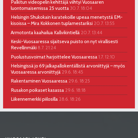
Palkitun videopelin kehittäjä viihtyi Vuosaaren
luontomaisemissa 25 vuotta
30.7. 18:04
Helsingin Shukokain karatekoille upeaa menetystä EM-
kisoissa – Mira Kokkonen tuplamestariksi
20.7. 13:55
Armotonta kaahailua Kallvikintiellä
20.7. 13:44
Keski-Vuosaaressa sijaitseva puisto on nyt virallisesti
Revellinmäki
8.7. 21:24
Puolustusvoimat harjoittelee Vuosaaressa
1.7. 12:10
Helsingissä jo 69 jalkapallokentällistä arvoniittyjä – myös
Vuosaaressa arvoniittyjä
29.6. 18:45
Rakentaminen Vuosaaressa
29.6. 18:25
Rusakon poikaset kasassa
29.6. 18:18
Liikennemerkki piilosilla
28.6. 18:26