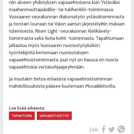
niin alueen yhdistyksen vapaaehtoisena kuin Ystäväksi
maahanmuuttajaäidille- tai tukihenkilö-toiminnassa,
Vuosaaren seurakunnan diakoniatyön ystävätoiminnasta
ja torstain lounaan tai Valon aamun järjestelyihin mukaan
tulemisesta, Risen Light -seurakunnan Kielikävely-
toiminnasta sekä Kotia kohti -toiminnasta. Tapahtumaan
jalkautuu myös Vuosaaren nuorisotyöyksikön
työntekijöitä kertomaan nuorisotalojen
vapaaehtoistoiminnasta, juuri nyt on haussa on nuoria
vapaaehtoisia vertaisohjaajaryhmään.
Ja muutakin tietoa erilaisista vapaaehtoistoiminnan
mahdollisuuksista pääsee kuulemaan Mosaiikkitorilla.
Lue lisää aiheesta:
TAPAHTUMA
VAPAAEHTOISTYÖ
Jaa: