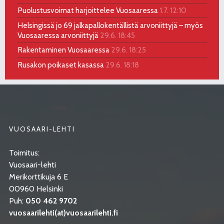
Puolustusvoimat harjoittelee Vuosaaressa
1.7. 12:10
Helsingissä jo 69 jalkapallokentällistä arvoniittyjä – myös
Vuosaaressa arvoniittyjä
29.6. 18:45
Rakentaminen Vuosaaressa
29.6. 18:25
Rusakon poikaset kasassa
29.6. 18:18
VUOSAARI-LEHTI
Toimitus:
Vuosaari-lehti
Merikorttikuja 6 E
00960 Helsinki
Puh:
050 462 9702
vuosaarilehti(at)vuosaarilehti.fi