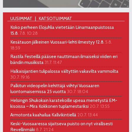
UUSIMMAT
KATSOTUIMMAT
Koko perheen Elojuhlia vietetään Liinamaanpuistossa
15.8.
7.8. 10:28
Kesätauon jälkeinen Vuosaari-lehti ilmestyy 12.8.
5.8.
18:59
Rastila Festeillä pääsee nauttimaan ilmaiseksi viiden eri
bändin musiikista
31.7. 11:47
Halkaisijantien tulipalossa vältyttiin vakavilta vammoilta
30.7. 19:16
Palkitun videopelin kehittäjä viihtyi Vuosaaren
luontomaisemissa 25 vuotta
30.7. 18:04
Helsingin Shukokain karatekoille upeaa menetystä EM-
kisoissa – Mira Kokkonen tuplamestariksi
20.7. 13:55
Armotonta kaahailua Kallvikintiellä
20.7. 13:44
Keski-Vuosaaressa sijaitseva puisto on nyt virallisesti
Revellinmäki
8.7. 21:24