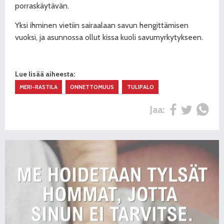
porraskäytävän.
Yksi ihminen vietiin sairaalaan savun hengittämisen
vuoksi, ja asunnossa ollut kissa kuoli savumyrkytykseen.
Lue lisää aiheesta:
MERI-RASTILA
ONNETTOMUUS
TULIPALO
Jaa: