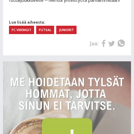
futsaljoukkueelle – hienoa yhteistyötä parhaimmillaan!
Lue lisää aiheesta:
FC VIIKINGIT
FUTSAL
JUNIORIT
Jaa: