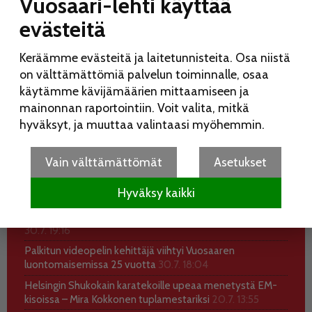
Vuosaari-lehti käyttää
evästeitä
Keräämme evästeitä ja laitetunnisteita. Osa niistä
on välttämättömiä palvelun toiminnalle, osaa
käytämme kävijämäärien mittaamiseen ja
mainonnan raportointiin. Voit valita, mitkä
hyväksyt, ja muuttaa valintaasi myöhemmin.
UUSIMMAT
KATSOTUIMMAT
Koko perheen Elojuhlia vietetään Liinamaanpuistossa
Vain välttämättömät
Asetukset
15.8.
7.8. 10:28
Kesätauon jälkeinen Vuosaari-lehti ilmestyy 12.8.
5.8.
Hyväksy kaikki
18:59
Halkaisijantien tulipalossa vältyttiin vakavilta vammoilta
30.7. 19:16
Palkitun videopelin kehittäjä viihtyi Vuosaaren
luontomaisemissa 25 vuotta
30.7. 18:04
Helsingin Shukokain karatekoille upeaa menetystä EM-
kisoissa – Mira Kokkonen tuplamestariksi
20.7. 13:55