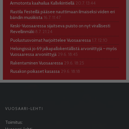
Armotonta kaahailua Kallvikintiellä
20.7. 13:44
Rastila Festeillä pääsee nauttimaan ilmaiseksi viiden eri
bändin musiikista
16.7. 11:47
Keski-Vuosaaressa sijaitseva puisto on nyt virallisesti
Revellinmäki
8.7. 21:24
Puolustusvoimat harjoittelee Vuosaaressa
1.7. 12:10
Helsingissä jo 69 jalkapallokentällistä arvoniittyjä – myös
Vuosaaressa arvoniittyjä
29.6. 18:45
Rakentaminen Vuosaaressa
29.6. 18:25
Rusakon poikaset kasassa
29.6. 18:18
VUOSAARI-LEHTI
Toimitus: