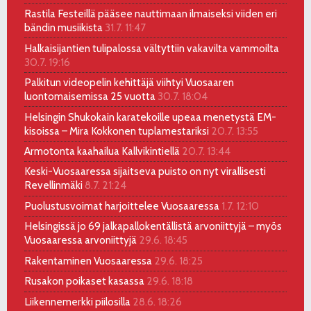
Rastila Festeillä pääsee nauttimaan ilmaiseksi viiden eri
bändin musiikista
31.7. 11:47
Halkaisijantien tulipalossa vältyttiin vakavilta vammoilta
30.7. 19:16
Palkitun videopelin kehittäjä viihtyi Vuosaaren
luontomaisemissa 25 vuotta
30.7. 18:04
Helsingin Shukokain karatekoille upeaa menetystä EM-
kisoissa – Mira Kokkonen tuplamestariksi
20.7. 13:55
Armotonta kaahailua Kallvikintiellä
20.7. 13:44
Keski-Vuosaaressa sijaitseva puisto on nyt virallisesti
Revellinmäki
8.7. 21:24
Puolustusvoimat harjoittelee Vuosaaressa
1.7. 12:10
Helsingissä jo 69 jalkapallokentällistä arvoniittyjä – myös
Vuosaaressa arvoniittyjä
29.6. 18:45
Rakentaminen Vuosaaressa
29.6. 18:25
Rusakon poikaset kasassa
29.6. 18:18
Liikennemerkki piilosilla
28.6. 18:26