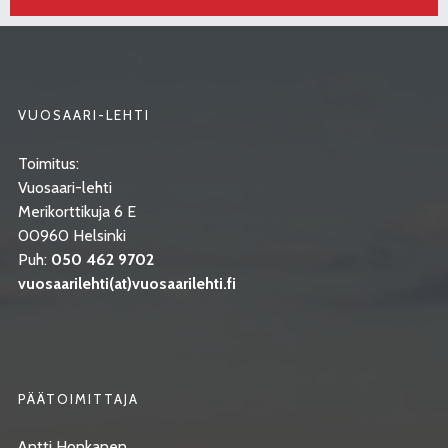
VUOSAARI-LEHTI
Toimitus:
Vuosaari-lehti
Merikorttikuja 6 E
00960 Helsinki
Puh:
050 462 9702
vuosaarilehti(at)vuosaarilehti.fi
PÄÄTOIMITTAJA
Antti Honkanen