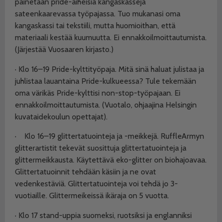
painetaan pride-aiheisia kangaskasseja
sateenkaarevassa työpajassa. Tuo mukanasi oma
kangaskassi tai tekstiili, mutta huomioithan, että
materiaali kestää kuumuutta. Ei ennakkoilmoittautumista.
(Järjestää Vuosaaren kirjasto.)
·
Klo 16–19 Pride-kylttityöpaja. Mitä sinä haluat julistaa ja
juhlistaa lauantaina Pride-kulkueessa? Tule tekemään
oma värikäs Pride-kylttisi non-stop-työpajaan. Ei
ennakkoilmoittautumista. (Vuotalo, ohjaajina Helsingin
kuvataidekoulun opettajat).
·
Klo 16–19 glittertatuointeja ja -meikkejä. RuffleArmyn
glitterartistit tekevät suosittuja glittertatuointeja ja
glittermeikkausta. Käytettävä eko-glitter on biohajoavaa.
Glittertatuoinnit tehdään käsiin ja ne ovat
vedenkestäviä. Glittertatuointeja voi tehdä jo 3-
vuotiaille. Glittermeikeissä ikäraja on 5 vuotta.
·
Klo 17 stand-uppia suomeksi, ruotsiksi ja englanniksi