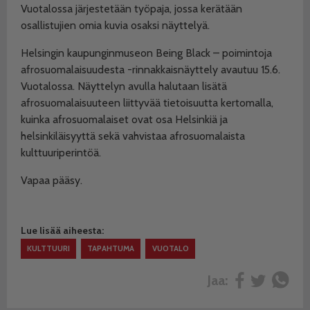
Vuotalossa järjestetään työpaja, jossa kerätään
osallistujien omia kuvia osaksi näyttelyä.
Helsingin kaupunginmuseon Being Black – poimintoja
afrosuomalaisuudesta -rinnakkaisnäyttely avautuu 15.6.
Vuotalossa. Näyttelyn avulla halutaan lisätä
afrosuomalaisuuteen liittyvää tietoisuutta kertomalla,
kuinka afrosuomalaiset ovat osa Helsinkiä ja
helsinkiläisyyttä sekä vahvistaa afrosuomalaista
kulttuuriperintöä.
Vapaa pääsy.
Lue lisää aiheesta:
KULTTUURI
TAPAHTUMA
VUOTALO
Jaa: