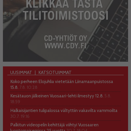
UUSIMMAT
KATSOTUIMMAT
Koko perheen Elojuhlia vietetään Liinamaanpuistossa
15.8.
7.8. 10:28
Kesätauon jälkeinen Vuosaari-lehti ilmestyy 12.8.
5.8.
18:59
Halkaisijantien tulipalossa vältyttiin vakavilta vammoilta
30.7. 19:16
Palkitun videopelin kehittäjä viihtyi Vuosaaren
luontomaisemissa 25 vuotta
30.7. 18:04