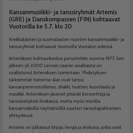
Kansanmusiikki- ja tanssiryhmät
Artemis
(GRE) ja Danskompassen (FIN) kohtaavat
Vuotorilla ke 5.7. klo 20
Kreikkalaisten ja suomalaisten nuorten kansanmusiikki- ja
tanssiryhmät kohtaavat Vuotorilla Vuotalon edessä.
Artemiksen kulttuurikeskus perustettiin vuonna 1977. Sen
jälkeen yli 2000 Lerosin saaren asukkaista on
osallistunut Artemiksen toimintaan. Yhdistyksen
tärkeimmät toiminta-alat ovat tanssi,
kansanperinnetutkimus, shakki, teatteri, kuorolaulu ja
musiikki. Artemiksen jäsenet pitävät konsertteja ja
tanssiesityksiä Kreikassa, mutta myös monilla
kansainvälisillä näyttämöillä suurten tanssitapahtumien
yhteydessä.
Artemis on julkaissut kirjoja, levyjä ja elokuvia, jotka ovat