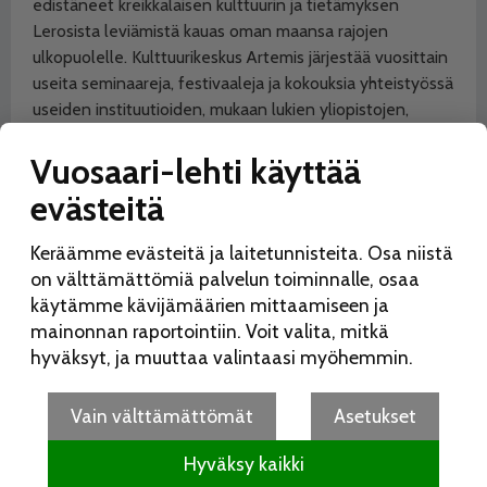
edistäneet kreikkalaisen kulttuurin ja tietämyksen
Lerosista leviämistä kauas oman maansa rajojen
ulkopuolelle. Kulttuurikeskus Artemis järjestää vuosittain
useita seminaareja, festivaaleja ja kokouksia yhteistyössä
useiden instituutioiden, mukaan lukien yliopistojen,
kanssa.
Vuosaari-lehti käyttää
Brage-yhdistys aloitti yhteistyön vuonna 2018
evästeitä
Artemiksessa vierailevan ja Lerosin saarella esiintyvän
tanssiryhmän kanssa. Ryhmät ovat vierailleet vuoroittain
Keräämme evästeitä ja laitetunnisteita. Osa niistä
toistensa luona, ja tänä kesänä Artemis-ryhmä tuo
on välttämättömiä palvelun toiminnalle, osaa
Vuotalolle kansanmusiikki- ja tanssiesityksen, jossa
käytämme kävijämäärien mittaamiseen ja
esiintyy myös helsinkiläinen ryhmä Danskompassen.
mainonnan raportointiin. Voit valita, mitkä
Kesto n. 60 min. Vapaa pääsy.
hyväksyt, ja muuttaa valintaasi myöhemmin.
Näyttelyt
Vain välttämättömät
Asetukset
Kansallispuku: Sata vuotta järjestelmällistä
Hyväksy kaikki
kansallispukutyötä 5.7. asti.