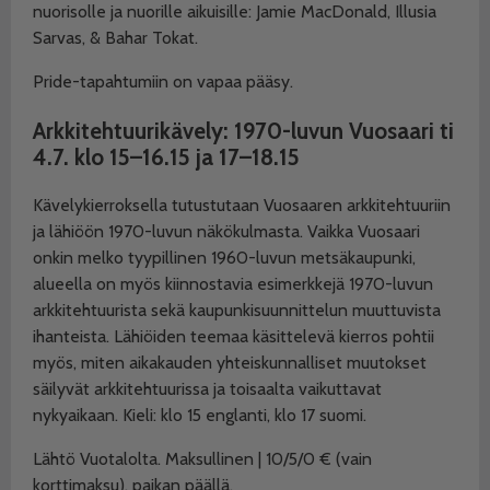
nuorisolle ja nuorille aikuisille: Jamie MacDonald, Illusia
Sarvas, & Bahar Tokat.
Pride-tapahtumiin on vapaa pääsy.
Arkkitehtuurikävely: 1970-luvun Vuosaari t
i
4.7. klo 15–16.15 ja 17–18.15
Kävelykierroksella tutustutaan Vuosaaren arkkitehtuuriin
ja lähiöön 1970-luvun näkökulmasta. Vaikka Vuosaari
onkin melko tyypillinen 1960-luvun metsäkaupunki,
alueella on myös kiinnostavia esimerkkejä 1970-luvun
arkkitehtuurista sekä kaupunkisuunnittelun muuttuvista
ihanteista. Lähiöiden teemaa käsittelevä kierros pohtii
myös, miten aikakauden yhteiskunnalliset muutokset
säilyvät arkkitehtuurissa ja toisaalta vaikuttavat
nykyaikaan. Kieli: klo 15 englanti, klo 17 suomi.
Lähtö Vuotalolta.
Maksullinen | 10/5/0 € (vain
korttimaksu), paikan päällä.