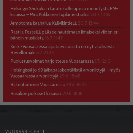
Helsingin Shukokain karatekoille upeaa menetystä EM-
kisoissa – Mira Kokkonen tuplamestariksi
20.7. 13:55
Armotonta kaahailua Kallvikintiellä
20.7. 13:44
Rastila Festeillä pääsee nauttimaan ilmaiseksi viiden eri
bändin musiikista
16.7. 11:47
Keski-Vuosaaressa sijaitseva puisto on nyt virallisesti
Revellinmäki
8.7. 21:24
Puolustusvoimat harjoittelee Vuosaaressa
1.7. 12:10
Helsingissä jo 69 jalkapallokentällistä arvoniittyjä – myös
Vuosaaressa arvoniittyjä
29.6. 18:45
Rakentaminen Vuosaaressa
29.6. 18:25
Rusakon poikaset kasassa
29.6. 18:18
VUOSAARI-LEHTI