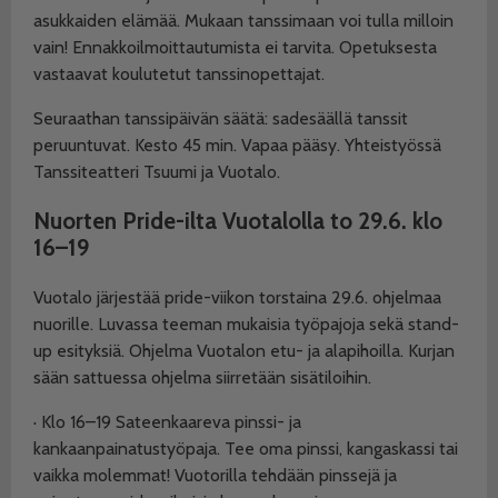
asukkaiden elämää. Mukaan tanssimaan voi tulla milloin
vain! Ennakkoilmoittautumista ei tarvita.
Opetuksesta
vastaavat koulutetut tanssinopettajat.
Seuraathan tanssipäivän säätä: sadesäällä tanssit
peruuntuvat. Kesto 45 min. Vapaa pääsy. Yhteistyössä
Tanssiteatteri Tsuumi ja Vuotalo.
Nuorten Pride-ilta Vuotalolla to 29.6. klo
16–19
Vuotalo järjestää pride-viikon torstaina 29.6. ohjelmaa
nuorille. Luvassa teeman mukaisia työpajoja sekä stand-
up esityksiä. Ohjelma Vuotalon etu- ja alapihoilla. Kurjan
sään sattuessa ohjelma siirretään sisätiloihin.
·
Klo 16–19 Sateenkaareva pinssi- ja
kankaanpainatustyöpaja. Tee oma pinssi, kangaskassi tai
vaikka molemmat! Vuotorilla tehdään pinssejä ja