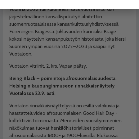
Vuonna 2022 tuli kuluneeksi sata vuotta siitä, kun
järjestelmällinen kansallispukutyö aloitettiin
suomenruotsalaisessa kansankulttuuriyhdistyksessä
Föreningen Bragessa. Juhlavuoden kunniaksi Brage
kokosi näyttelyn kansanpukutyön historiasta, joka kiersi
Suomen ympäri vuosina 2022–2023 ja saapui nyt
Vuotaloon.
Vuotalon vitriinit, 2. krs.
Vapaa pääsy.
Being Black – poimintoja afrosuomalaisuudesta,
Helsingin kaupunginmuseon rinnakkaisnäyttely
Vuotalossa 23.9. asti.
Vuotalon rinnakkaisnäyttelyssä on esillä valokuvia ja
haastatteluvideo afrosuomalaisen Good Hair Day -
kollektiivin toiminnasta. Menneiden vuosikymmenien
näkökulmaa tuovat henkilöhistorialliset poiminnat
afrosuomalaisista 1800- ja 1900-luvuilla. Elokuussa