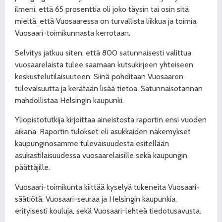
ilmeni, että 65 prosenttia oli joko täysin tai osin sitä
mieltä, että Vuosaaressa on turvallista liikkua ja toimia,
Vuosaari-toimikunnasta kerrotaan.
Selvitys jatkuu siten, että 800 satunnaisesti valittua
vuosaarelaista tulee saamaan kutsukirjeen yhteiseen
keskustelutilaisuuteen. Siinä pohditaan Vuosaaren
tulevaisuutta ja kerätään lisää tietoa. Satunnaisotannan
mahdollistaa Helsingin kaupunki.
Yliopistotutkija kirjoittaa aineistosta raportin ensi vuoden
aikana. Raportin tulokset eli asukkaiden näkemykset
kaupunginosamme tulevaisuudesta esitellään
asukastilaisuudessa vuosaarelaisille sekä kaupungin
päättäjille.
Vuosaari-toimikunta kiittää kyselyä tukeneita Vuosaari-
säätiötä, Vuosaari-seuraa ja Helsingin kaupunkia,
erityisesti kouluja, sekä Vuosaari-lehteä tiedotusavusta.