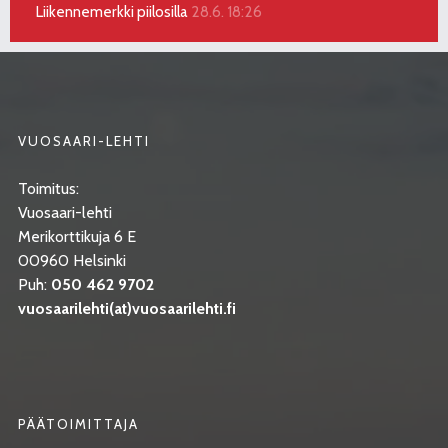
Liikennemerkki piilosilla
28.6. 18:26
VUOSAARI-LEHTI
Toimitus:
Vuosaari-lehti
Merikorttikuja 6 E
00960 Helsinki
Puh:
050 462 9702
vuosaarilehti(at)vuosaarilehti.fi
PÄÄTOIMITTAJA