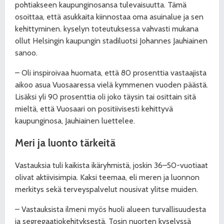
pohtiakseen kaupunginosansa tulevaisuutta. Tämä
osoittaa, että asukkaita kiinnostaa oma asuinalue ja sen
kehittyminen. kyselyn toteutuksessa vahvasti mukana
ollut Helsingin kaupungin stadiluotsi Johannes Jauhiainen
sanoo.
– Oli inspiroivaa huomata, että 80 prosenttia vastaajista
aikoo asua Vuosaaressa vielä kymmenen vuoden päästä.
Lisäksi yli 90 prosenttia oli joko täysin tai osittain sitä
mieltä, että Vuosaari on positiivisesti kehittyvä
kaupunginosa, Jauhiainen luettelee.
Meri ja luonto tärkeitä
Vastauksia tuli kaikista ikäryhmistä, joskin 36–50-vuotiaat
olivat aktiivisimpia. Kaksi teemaa, eli meren ja luonnon
merkitys sekä terveyspalvelut nousivat ylitse muiden.
– Vastauksista ilmeni myös huoli alueen turvallisuudesta
ja segregaatiokehityksestä. Tosin nuorten kyselyssä