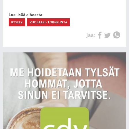
Lue lisää aiheesta:
KYSELY
VUOSAARI-TOIMIKUNTA
Jaa: