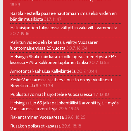
18:59
Rastila Festeillä pääsee nauttimaan ilmaiseksi viiden eri
bändin musiikista
31.7. 11:47
Halkaisijantien tulipalossa vältyttiin vakavilta vammoilta
30.7. 19:16
Palkitun videopelin kehittäjä viihtyi Vuosaaren
luontomaisemissa 25 vuotta
30.7. 18:04
Helsingin Shukokain karatekoille upeaa menetystä EM-
kisoissa – Mira Kokkonen tuplamestariksi
20.7. 13:55
Armotonta kaahailua Kallvikintiellä
20.7. 13:44
Keski-Vuosaaressa sijaitseva puisto on nyt virallisesti
Revellinmäki
8.7. 21:24
Puolustusvoimat harjoittelee Vuosaaressa
1.7. 12:10
Helsingissä jo 69 jalkapallokentällistä arvoniittyjä – myös
Vuosaaressa arvoniittyjä
29.6. 18:45
Rakentaminen Vuosaaressa
29.6. 18:25
Rusakon poikaset kasassa
29.6. 18:18