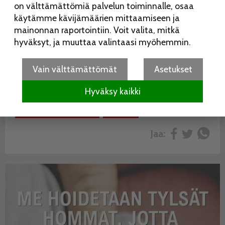
on välttämättömiä palvelun toiminnalle, osaa
Näyttely on osa Itä-Helsingin kulttuuriviikkoja. Näyttelyn
käytämme kävijämäärien mittaamiseen ja
tuottaa yhteistyössä Vuotalon kanssa Taiteen Vuoksi
mainonnan raportointiin. Voit valita, mitkä
ry:n työryhmä, jonka muodostavat Aino Favén, Tiina
hyväksyt, ja muuttaa valintaasi myöhemmin.
Karhu ja Anna Wilhelmus.
Vain välttämättömät
Asetukset
Lue lisää aiheesta:
Hyväksy kaikki
KUVATAIDE
TAIDE
TAPAHTUMA
VILLA LILL KALLVIK
VUOSAAREN TAITEILIJATALO
VUOTALO
Jaa: