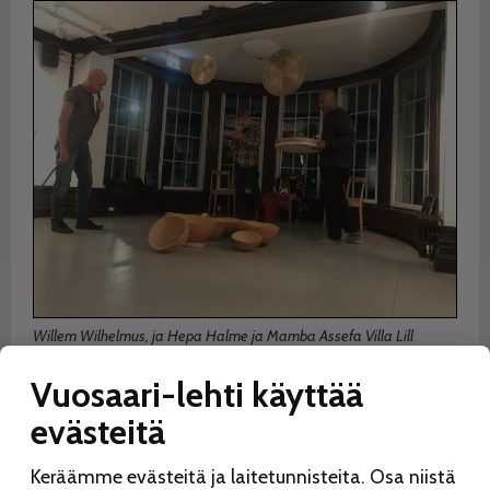
Willem Wilhelmus, ja Hepa Halme ja Mamba Assefa Villa Lill
Kallvikissa.
Vuosaari-lehti käyttää
Vuotalon galleria (Mosaiikkitori 2), ma–to kello 8–20, pe
evästeitä
8–18, la 10–16, su suljettu. Villa Lill Kallvik
(Juhannusruusunkuja 5), ke–pe 12–18, la–su 11–17.
Keräämme evästeitä ja laitetunnisteita. Osa niistä