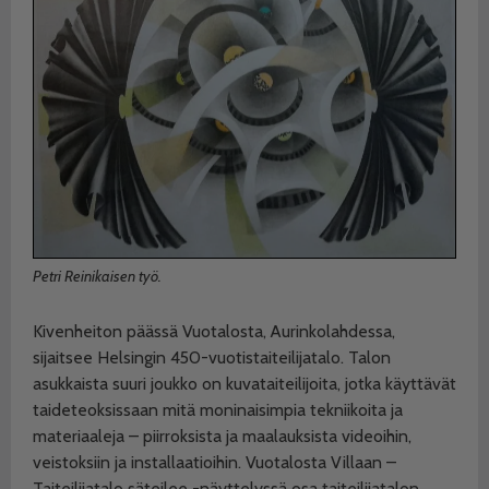
Petri Reinikaisen työ.
Kivenheiton päässä Vuotalosta, Aurinkolahdessa,
sijaitsee Helsingin 450-vuotistaiteilijatalo. Talon
asukkaista suuri joukko on kuvataiteilijoita, jotka käyttävät
taideteoksissaan mitä moninaisimpia tekniikoita ja
materiaaleja – piirroksista ja maalauksista videoihin,
veistoksiin ja installaatioihin. Vuotalosta Villaan –
Taiteilijatalo säteilee -näyttelyssä osa taiteilijatalon