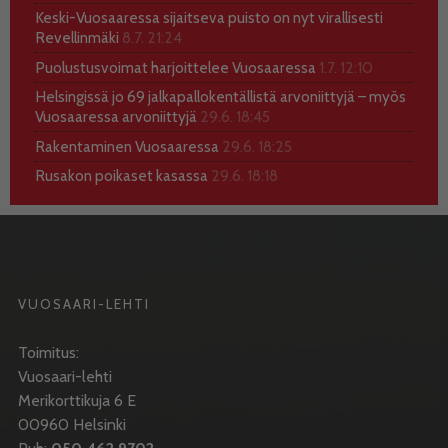
Keski-Vuosaaressa sijaitseva puisto on nyt virallisesti
Revellinmäki
8.7. 21:24
Puolustusvoimat harjoittelee Vuosaaressa
1.7. 12:10
Helsingissä jo 69 jalkapallokentällistä arvoniittyjä – myös
Vuosaaressa arvoniittyjä
29.6. 18:45
Rakentaminen Vuosaaressa
29.6. 18:25
Rusakon poikaset kasassa
29.6. 18:18
VUOSAARI-LEHTI
Toimitus:
Vuosaari-lehti
Merikorttikuja 6 E
00960 Helsinki