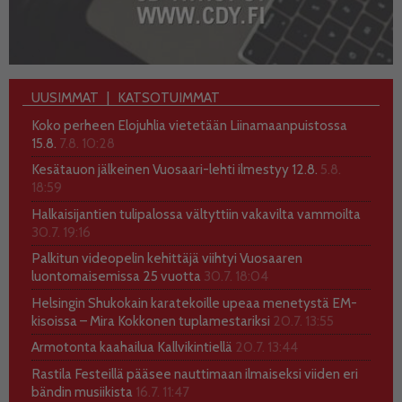
UUSIMMAT
KATSOTUIMMAT
Koko perheen Elojuhlia vietetään Liinamaanpuistossa
15.8.
7.8. 10:28
Kesätauon jälkeinen Vuosaari-lehti ilmestyy 12.8.
5.8.
18:59
Halkaisijantien tulipalossa vältyttiin vakavilta vammoilta
30.7. 19:16
Palkitun videopelin kehittäjä viihtyi Vuosaaren
luontomaisemissa 25 vuotta
30.7. 18:04
Helsingin Shukokain karatekoille upeaa menetystä EM-
kisoissa – Mira Kokkonen tuplamestariksi
20.7. 13:55
Armotonta kaahailua Kallvikintiellä
20.7. 13:44
Rastila Festeillä pääsee nauttimaan ilmaiseksi viiden eri
bändin musiikista
16.7. 11:47