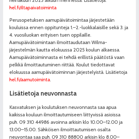
heinäkuun 2025
alkuun mennessä. Lisätietoja:
hel.fi/iltapaivatoiminta
Perusopetuksen aamupäivätoimintaa järjestetään
kouluissa ennen oppitunteja 1.–2.-luokkalaisille sekä 3. ja
4. vuosiluokan erityisen tuen oppilaille.
Aamupäivätoimintaan ilmoittaudutaan Wilma-
järjestelmän kautta elokuussa 2025 koulun alkaessa.
Aamupäivätoiminnasta ei tehdä erillistä päätöstä vaan
pelkkä ilmoittautuminen riittää. Koulut tiedottavat
elokuussa aamupäivätoiminnan järjestelyistä. Lisätietoja
hel.fi/aamutoiminta
.
Lisätietoja neuvonnasta
Kasvatuksen ja koulutuksen neuvonnasta saa apua
kaikissa kouluun ilmoittautumiseen liittyvissä asioissa
puh. 09 310 44986 avoinna arkisin klo 10.00–12.00 ja
13.00–15.00. Sähköisen ilmoittautumisen osalta
neuvontaa saa puh. 09 310 88800 arkisin klo 8.00–