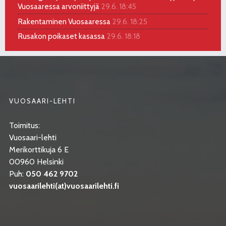
Vuosaaressa arvoniittyjä
29.6. 18:45
Rakentaminen Vuosaaressa
29.6. 18:25
Rusakon poikaset kasassa
29.6. 18:18
VUOSAARI-LEHTI
Toimitus:
Vuosaari-lehti
Merikorttikuja 6 E
00960 Helsinki
Puh:
050 462 9702
vuosaarilehti(at)vuosaarilehti.fi