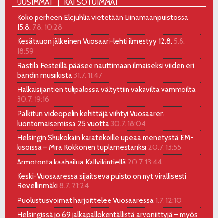
UUSIMMAT
KATSOTUIMMAT
Koko perheen Elojuhlia vietetään Liinamaanpuistossa
15.8.
7.8. 10:28
Kesätauon jälkeinen Vuosaari-lehti ilmestyy 12.8.
5.8.
18:59
Rastila Festeillä pääsee nauttimaan ilmaiseksi viiden eri
bändin musiikista
31.7. 11:47
Halkaisijantien tulipalossa vältyttiin vakavilta vammoilta
30.7. 19:16
Palkitun videopelin kehittäjä viihtyi Vuosaaren
luontomaisemissa 25 vuotta
30.7. 18:04
Helsingin Shukokain karatekoille upeaa menetystä EM-
kisoissa – Mira Kokkonen tuplamestariksi
20.7. 13:55
Armotonta kaahailua Kallvikintiellä
20.7. 13:44
Keski-Vuosaaressa sijaitseva puisto on nyt virallisesti
Revellinmäki
8.7. 21:24
Puolustusvoimat harjoittelee Vuosaaressa
1.7. 12:10
Helsingissä jo 69 jalkapallokentällistä arvoniittyjä – myös