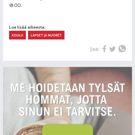
18.00.
Lue lisää aiheesta:
KOULU
LAPSET JA NUORET
Jaa: