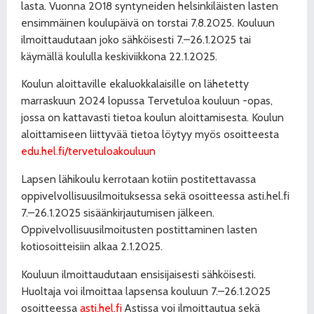
lasta. Vuonna 2018 syntyneiden helsinkiläisten lasten
ensimmäinen koulupäivä on torstai 7.8.2025. Kouluun
ilmoittaudutaan joko sähköisesti 7.–26.1.2025 tai
käymällä koululla keskiviikkona 22.1.2025.
Koulun aloittaville ekaluokkalaisille on lähetetty
marraskuun 2024 lopussa Tervetuloa kouluun -opas,
jossa on kattavasti tietoa koulun aloittamisesta. Koulun
aloittamiseen liittyvää tietoa löytyy myös osoitteesta
edu.hel.fi/tervetuloakouluun
Lapsen lähikoulu kerrotaan kotiin postitettavassa
oppivelvollisuusilmoituksessa sekä osoitteessa asti.hel.fi
7.–26.1.2025 sisäänkirjautumisen jälkeen.
Oppivelvollisuusilmoitusten postittaminen lasten
kotiosoitteisiin alkaa 2.1.2025.
Kouluun ilmoittaudutaan ensisijaisesti sähköisesti.
Huoltaja voi ilmoittaa lapsensa kouluun 7.–26.1.2025
osoitteessa
asti.hel.fi
Astissa voi ilmoittautua sekä