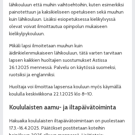
lähikouluun että muihin vaihtoehtoihin, kuten esimerkiksi
painotettuun ja kaksikieliseen opetukseen sekä muuhun
kuin lähikouluun. Lisäksi esiopetuksessa kielikylvyssä
olevat voivat ilmoittautua opinpolun mukaiseen
kielikylpykouluun.
Mikäli lapsi ilmoitetaan muuhun kuin
äidinkielenmukaiseen lähikouluun, tätä varten tarvitaan
lapsen kaikkien huoltajien suostumukset Astissa
26.1.2025 mennessä. Palvelu on käytössä suomeksi,
ruotsiksi ja englanniksi.
Huoltaja voi ilmoittaa lapsensa kouluun myös käymällä
koululla keskiviikkona 22.1.2025 klo 8–10.
Koululaisten aamu- ja iltapäivätoiminta
Hakuaika koululaisten iltapäivätoimintaan on puolestaan
17.3.−16.4.2025. Päätökset postitetaan koteihin