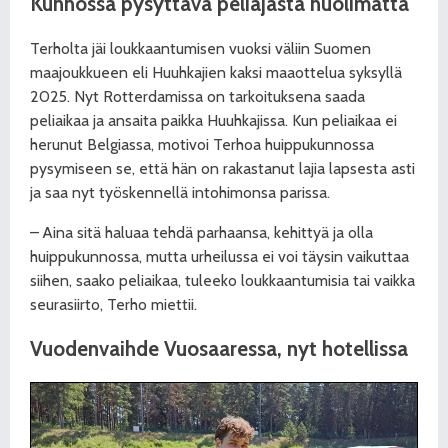
Kunnossa pysyttävä peliajasta huolimatta
Terholta jäi loukkaantumisen vuoksi väliin Suomen
maajoukkueen eli Huuhkajien kaksi maaottelua syksyllä
2025. Nyt Rotterdamissa on tarkoituksena saada
peliaikaa ja ansaita paikka Huuhkajissa. Kun peliaikaa ei
herunut Belgiassa, motivoi Terhoa huippukunnossa
pysymiseen se, että hän on rakastanut lajia lapsesta asti
ja saa nyt työskennellä intohimonsa parissa.
– Aina sitä haluaa tehdä parhaansa, kehittyä ja olla
huippukunnossa, mutta urheilussa ei voi täysin vaikuttaa
siihen, saako peliaikaa, tuleeko loukkaantumisia tai vaikka
seurasiirto, Terho miettii.
Vuodenvaihde Vuosaaressa, nyt hotellissa