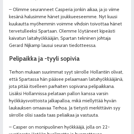
– Olimme seuranneet Casperia jonkin aikaa, ja jo viime
kesänä halusimme hänet joukkueeseemme. Nyt kuusi
kuukautta myöhemmin voimme vihdoin toivottaa hänet
tervetulleeksi Spartaan. Olemme löytäneet kipeästi
kaivatun laitahyökkääjän, Spartan tekninen johtaja
Gerard Nijkamp lausui seuran tiedotteessa.
Pelipaikka ja
-tyyli sopivia
Terhon mukaan suurimmat syyt siirrolle Hollantiin olivat,
että Spartassa hän pääsee pelaamaan laitahyökkääjänä,
jota pitää itselleen parhaiten sopivana pelipaikkana.
Lisäksi Hollannissa pelataan pallon kanssa varsin
hyökkäysvoittoista jalkapalloa, mikä miellyttää hyvän
laukauksen omaavaa Terhoa. Ja tietysti merkittävin syy
siirrolle olisi saada taas peliaikaa ja vastuuta.
– Casper on monipuolinen hyökkääjä, jolla on 22-