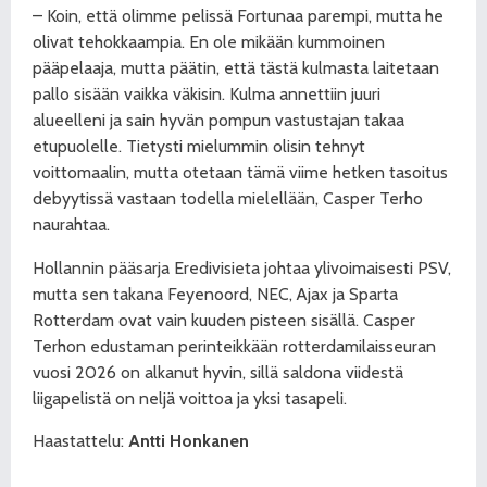
– Koin, että olimme pelissä Fortunaa parempi, mutta he
olivat tehokkaampia. En ole mikään kummoinen
pääpelaaja, mutta päätin, että tästä kulmasta laitetaan
pallo sisään vaikka väkisin. Kulma annettiin juuri
alueelleni ja sain hyvän pompun vastustajan takaa
etupuolelle. Tietysti mielummin olisin tehnyt
voittomaalin, mutta otetaan tämä viime hetken tasoitus
debyytissä vastaan todella mielellään, Casper Terho
naurahtaa.
Hollannin pääsarja Eredivisieta johtaa ylivoimaisesti PSV,
mutta sen takana Feyenoord, NEC, Ajax ja Sparta
Rotterdam ovat vain kuuden pisteen sisällä. Casper
Terhon edustaman perinteikkään rotterdamilaisseuran
vuosi 2026 on alkanut hyvin, sillä saldona viidestä
liigapelistä on neljä voittoa ja yksi tasapeli.
Haastattelu:
Antti Honkanen