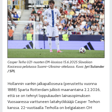
Casper Terho U21-nuorten EM-kisoissa 15.6.2025 Slovakian
Kosicessa pelatussa Suomi–Ukraina-ottelussa. Kuva:
Jyri Sulander
/ SPL
Hollannin vanhin jalkapalloseura (perustettu vuonna
1888) Sparta Rotterdam julkisti maanantaina 2.2.2026,
että se on tehnyt loppukauden lainasopimuksen
Vuosaaressa varttuneen laitahyökkääjä Casper Terhon
kanssa. 22-vuotiaalla Terholla on belgialaisen OH