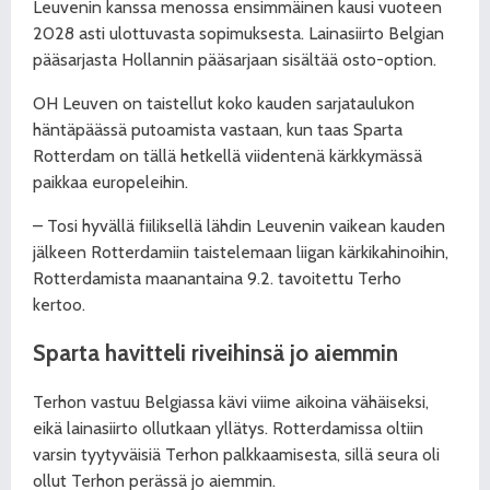
Leuvenin kanssa menossa ensimmäinen kausi vuoteen
2028 asti ulottuvasta sopimuksesta. Lainasiirto Belgian
pääsarjasta Hollannin pääsarjaan sisältää osto-option.
OH Leuven on taistellut koko kauden sarjataulukon
häntäpäässä putoamista vastaan, kun taas Sparta
Rotterdam on tällä hetkellä viidentenä kärkkymässä
paikkaa europeleihin.
– Tosi hyvällä fiiliksellä lähdin Leuvenin vaikean kauden
jälkeen Rotterdamiin taistelemaan liigan kärkikahinoihin,
Rotterdamista maanantaina 9.2. tavoitettu Terho
kertoo.
Sparta havitteli
riveihinsä jo aiemmin
Terhon vastuu Belgiassa kävi viime aikoina vähäiseksi,
eikä lainasiirto ollutkaan yllätys. Rotterdamissa oltiin
varsin tyytyväisiä Terhon palkkaamisesta, sillä seura oli
ollut Terhon perässä jo aiemmin.