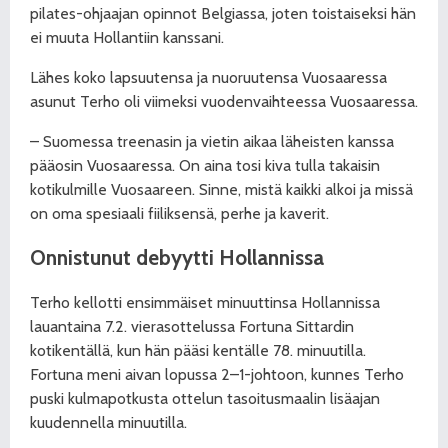
pilates-ohjaajan opinnot Belgiassa, joten toistaiseksi hän
ei muuta Hollantiin kanssani.
Lähes koko lapsuutensa ja nuoruutensa Vuosaaressa
asunut Terho oli viimeksi vuodenvaihteessa Vuosaaressa.
– Suomessa treenasin ja vietin aikaa läheisten kanssa
pääosin Vuosaaressa. On aina tosi kiva tulla takaisin
kotikulmille Vuosaareen. Sinne, mistä kaikki alkoi ja missä
on oma spesiaali fiiliksensä, perhe ja kaverit.
Onnistunut debyytti Hollannissa
Terho kellotti ensimmäiset minuuttinsa Hollannissa
lauantaina 7.2. vierasottelussa Fortuna Sittardin
kotikentällä, kun hän pääsi kentälle 78. minuutilla.
Fortuna meni aivan lopussa 2–1-johtoon, kunnes Terho
puski kulmapotkusta ottelun tasoitusmaalin lisäajan
kuudennella minuutilla.