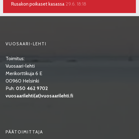
Rusakon poikaset kasassa
29.6. 18:18
VUOSAARI-LEHTI
Toimitus:
Vuosaari-lehti
Merikorttikuja 6 E
00960 Helsinki
Puh:
050 462 9702
vuosaarilehti(at)vuosaarilehti.fi
PÄÄTOIMITTAJA