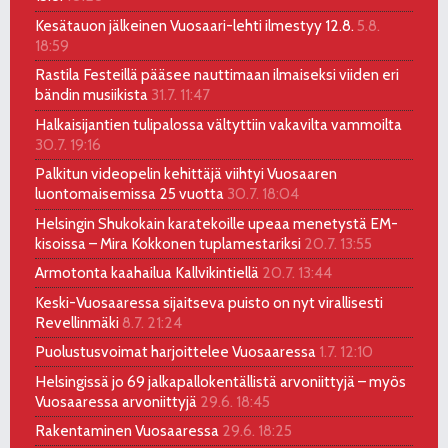
Kesätauon jälkeinen Vuosaari-lehti ilmestyy 12.8.
5.8.
18:59
Rastila Festeillä pääsee nauttimaan ilmaiseksi viiden eri
bändin musiikista
31.7. 11:47
Halkaisijantien tulipalossa vältyttiin vakavilta vammoilta
30.7. 19:16
Palkitun videopelin kehittäjä viihtyi Vuosaaren
luontomaisemissa 25 vuotta
30.7. 18:04
Helsingin Shukokain karatekoille upeaa menetystä EM-
kisoissa – Mira Kokkonen tuplamestariksi
20.7. 13:55
Armotonta kaahailua Kallvikintiellä
20.7. 13:44
Keski-Vuosaaressa sijaitseva puisto on nyt virallisesti
Revellinmäki
8.7. 21:24
Puolustusvoimat harjoittelee Vuosaaressa
1.7. 12:10
Helsingissä jo 69 jalkapallokentällistä arvoniittyjä – myös
Vuosaaressa arvoniittyjä
29.6. 18:45
Rakentaminen Vuosaaressa
29.6. 18:25