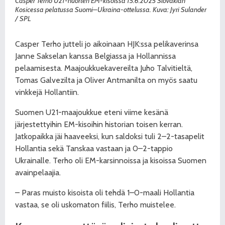
Casper Terho U21-nuorten EM-kisoissa 15.6.2025 Slovakian
Kosicessa pelatussa Suomi–Ukraina-ottelussa. Kuva: Jyri Sulander
/ SPL
Casper Terho jutteli jo aikoinaan HJK:ssa pelikaverinsa
Janne Sakselan kanssa Belgiassa ja Hollannissa
pelaamisesta. Maajoukkuekavereilta Juho Talvitieltä,
Tomas Galvezilta ja Oliver Antmanilta on myös saatu
vinkkejä Hollantiin.
Suomen U21-maajoukkue eteni viime kesänä
järjestettyihin EM-kisoihin historian toisen kerran.
Jatkopaikka jäi haaveeksi, kun saldoksi tuli 2–2-tasapelit
Hollantia sekä Tanskaa vastaan ja 0–2-tappio
Ukrainalle. Terho oli EM-karsinnoissa ja kisoissa Suomen
avainpelaajia.
– Paras muisto kisoista oli tehdä 1–0-maali Hollantia
vastaa, se oli uskomaton fiilis, Terho muistelee.