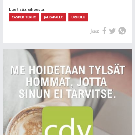
Lue lisää aiheesta:
CASPER TERHO
JALKAPALLO
URHEILU
Jaa: