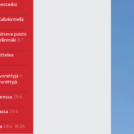
estariksi
llvikintiellä
aitseva puisto
ellinmäki
8.7.
ittelee
voniittyjä –
oniittyjä
aressa
29.6.
sassa
29.6.
la
28.6. 18:26