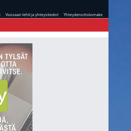
t
Vuosaari-lehti ja yhteystiedot
Yhteydenottolomake