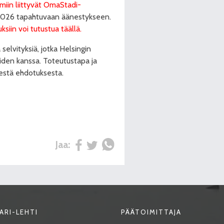
omiin liittyvät OmaStadi-
 2026 tapahtuvaan äänestykseen.
iin voi tutustua täällä.
elvityksiä, jotka Helsingin
iden kanssa. Toteutustapa ja
sestä ehdotuksesta.
Jaa:
ARI-LEHTI
PÄÄTOIMITTAJA