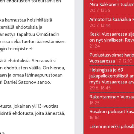
iden ehdotusten toteuttamisen
Mira Kokkonen tuplam
20.7. 13:55
Armotonta kaahailua Ka
a kannustaa helsinkiläisiä
20.7. 13:44
kemällä ehdotuksia ja
Keski-Vuosaaressa sij
ä äänestys tapahtuu OmaStadin
on nyt virallisesti Rev
missa sekä tuetun äänestämisen
21:24
gin toimipisteet.
Puolustusvoimat harjo
ärä ehdotuksia. Seuraavaksi
Vuosaaressa
1.7. 12:10
 ehdotusten välillä. On hienoa,
Helsingissä jo 69
kiaan ja omaa lähinaapurustoaan
jalkapallokentällistä ar
myös Vuosaaressa arv
ari Daniel Sazonov sanoo.
29.6. 18:45
Rakentaminen Vuosa
18:25
sta. Jokainen yli 13-vuotias
Rusakon poikaset ka
eisintä ehdotusta, joita äänestää,
18:18
Liikennemerkki piilosil
aa