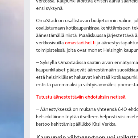
verkossa. Kaupunki aloittaa eniten ääniä saane
ensi syksynä.
OmaStadi on osallistuvan budjetoinnin väline, jok
osallistumaan kotikaupunkinsa kehittämiseen te
äänestämällä niistä. Maaliskuussa järjestettäv
verkkosivuilla
omastadi.hel.fi
ja äänestystapahtu
toimipisteissä, joita ovat monet Helsingin kaupun
– Syksyllä OmaStadissa saatiin aivan ennätysmä
kaupunkilaiset pääsevät äänestämään suosikkiaan
että helsinkiläiset haluavat kehittää kotikaupun
entistä paremmaksi ja viihtyisämmäksi, pormest
Tutustu äänestettäviin ehdotuksiin netissä.
– Äänestyksessä on mukana yhteensä 640 ehdotu
helsinkiläinen löytää itselleen helposti viisi miel
kertoo kehittämispäällikkö Kirsi Verkka.
Kaupungin viihtyvyyteen voi vaikutt