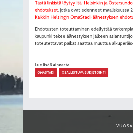
Tästä linkistä löytyy Itä-Helsinkiin ja Östersund
ehdotukset
, jotka ovat edenneet maaliskuussa
Kaikkiin Helsingin OmaStadi-äänestyksen ehdotuks
Ehdotusten toteuttaminen edellyttää tarkempia s
kaupunki tekee äänestyksen jälkeen asiantuntijo
toteutettavat paikat saattaa muuttua alkuperäi
Lue lisää aiheesta:
OMASTADI
OSALLISTUVA BUDJETOINTI
VUOSA