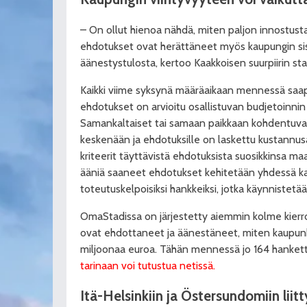
– On ollut hienoa nähdä, miten paljon innostusta
ehdotukset ovat herättäneet myös kaupungin si
äänestystulosta, kertoo Kaakkoisen suurpiirin sta
Kaikki viime syksynä määräaikaan mennessä saap
ehdotukset on arvioitu osallistuvan budjetoinnin
Samankaltaiset tai samaan paikkaan kohdentuva
keskenään ja ehdotuksille on laskettu kustannus
kriteerit täyttävistä ehdotuksista suosikkinsa ma
ääniä saaneet ehdotukset kehitetään yhdessä ka
toteutuskelpoisiksi hankkeiksi, jotka käynnistetää
OmaStadissa on järjestetty aiemmin kolme kierros
ovat ehdottaneet ja äänestäneet, miten kaupun
miljoonaa euroa. Tähän mennessä jo 164 hanket
tarinaan voi tutustua netissä.
Itä-Helsinkiin ja Östersundomiin liit