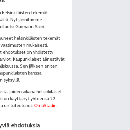
 helsinkiläisten tekemät
sällä. Nyt jännitämme
diluotsi Gurmann Saini.
uneet helsinkiläisten tekemät
 vaatimusten mukaisesti.
t ehdotukset on yhdistetty
arviot. Kaupunkilaiset äänestävät
aliskuussa. Sen jälkeen eniten
upunkilaisten kanssa
n syksyllä.
ta, joiden aikana helsinkiläiset
ki on käyttänyt yhteensä 22
ta on toteutunut.
OmaStadin
tyviä ehdotuksia