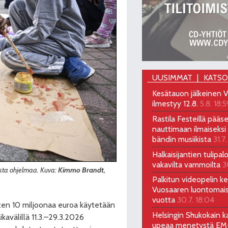
UUSIMMAT
KATS
Kesätauon jälkeinen V
ilmestyy 12.8.
5.8. 18:5
Rastila Festeillä pääs
nauttimaan ilmaiseksi 
bändin musiikista
31.7.
Halkaisijantien tulipal
vakavilta vammoilta
3
aista ohjelmaa. Kuva:
Kimmo Brandt,
Palkitun videopelin keh
Vuosaaren luontomai
vuotta
30.7. 18:04
iten 10 miljoonaa euroa käytetään
Helsingin Shukokain ka
kavälillä 11.3.–29.3.2026
upeaa menetystä EM-