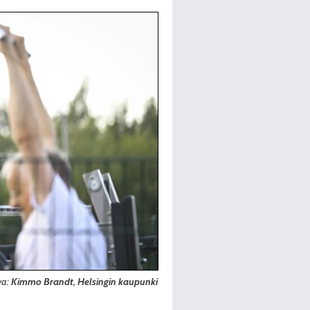
va:
Kimmo Brandt, Helsingin kaupunki