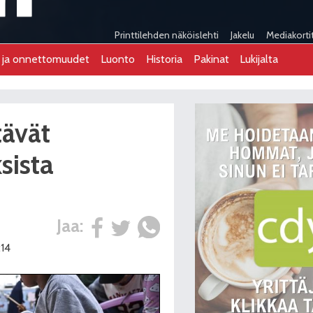
Printtilehden näköislehti
Jakelu
Mediakorti
t ja onnettomuudet
Luonto
Historia
Pakinat
Lukijalta
tävät
sista
Jaa:
:14