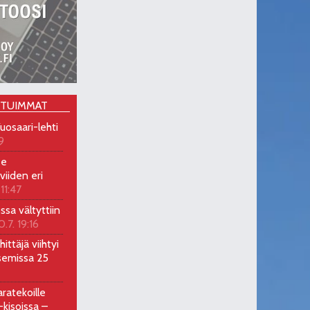
OTUIMMAT
uosaari-lehti
9
ee
viiden eri
 11:47
ossa vältyttiin
0.7. 19:16
ittäjä viihtyi
semissa 25
ratekoille
kisoissa –