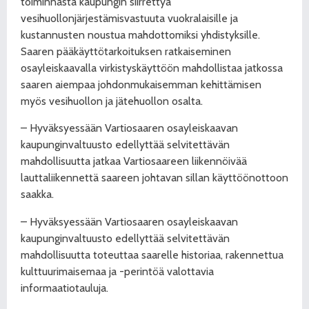
toiminnasta kaupungin siirrettyä
vesihuollonjärjestämisvastuuta vuokralaisille ja
kustannusten noustua mahdottomiksi yhdistyksille.
Saaren pääkäyttötarkoituksen ratkaiseminen
osayleiskaavalla virkistyskäyttöön mahdollistaa jatkossa
saaren aiempaa johdonmukaisemman kehittämisen
myös vesihuollon ja jätehuollon osalta.
– Hyväksyessään Vartiosaaren osayleiskaavan
kaupunginvaltuusto edellyttää selvitettävän
mahdollisuutta jatkaa Vartiosaareen liikennöivää
lauttaliikennettä saareen johtavan sillan käyttöönottoon
saakka.
– Hyväksyessään Vartiosaaren osayleiskaavan
kaupunginvaltuusto edellyttää selvitettävän
mahdollisuutta toteuttaa saarelle historiaa, rakennettua
kulttuurimaisemaa ja -perintöä valottavia
informaatiotauluja.