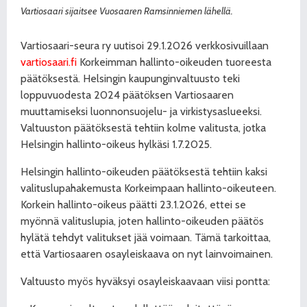
Vartiosaari sijaitsee Vuosaaren Ramsinniemen lähellä.
Vartiosaari-seura ry uutisoi 29.1.2026 verkkosivuillaan
vartiosaari.fi
Korkeimman hallinto-oikeuden tuoreesta
päätöksestä. Helsingin kaupunginvaltuusto teki
loppuvuodesta 2024 päätöksen Vartiosaaren
muuttamiseksi luonnonsuojelu- ja virkistysaslueeksi.
Valtuuston päätöksestä tehtiin kolme valitusta, jotka
Helsingin hallinto-oikeus hylkäsi 1.7.2025.
Helsingin hallinto-oikeuden päätöksestä tehtiin kaksi
valituslupahakemusta Korkeimpaan hallinto-oikeuteen.
Korkein hallinto-oikeus päätti 23.1.2026, ettei se
myönnä valituslupia, joten hallinto-oikeuden päätös
hylätä tehdyt valitukset jää voimaan. Tämä tarkoittaa,
että Vartiosaaren osayleiskaava on nyt lainvoimainen.
Valtuusto myös hyväksyi osayleiskaavaan viisi pontta: