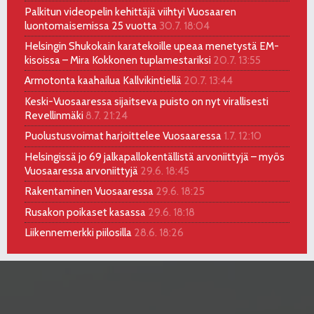
Palkitun videopelin kehittäjä viihtyi Vuosaaren
luontomaisemissa 25 vuotta
30.7. 18:04
Helsingin Shukokain karatekoille upeaa menetystä EM-
kisoissa – Mira Kokkonen tuplamestariksi
20.7. 13:55
Armotonta kaahailua Kallvikintiellä
20.7. 13:44
Keski-Vuosaaressa sijaitseva puisto on nyt virallisesti
Revellinmäki
8.7. 21:24
Puolustusvoimat harjoittelee Vuosaaressa
1.7. 12:10
Helsingissä jo 69 jalkapallokentällistä arvoniittyjä – myös
Vuosaaressa arvoniittyjä
29.6. 18:45
Rakentaminen Vuosaaressa
29.6. 18:25
Rusakon poikaset kasassa
29.6. 18:18
Liikennemerkki piilosilla
28.6. 18:26