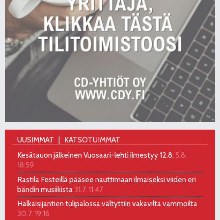
UUSIMMAT
KATSOTUIMMAT
Kesätauon jälkeinen Vuosaari-lehti ilmestyy 12.8.
5.8.
18:59
Rastila Festeillä pääsee nauttimaan ilmaiseksi viiden eri
bändin musiikista
31.7. 11:47
Halkaisijantien tulipalossa vältyttiin vakavilta vammoilta
30.7. 19:16