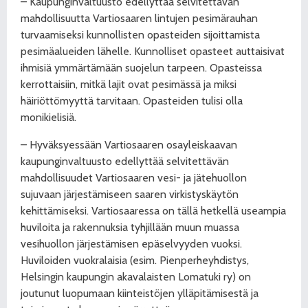
– Kaupunginvaltuusto edellyttää selvitettävän
mahdollisuutta Vartiosaaren lintujen pesimärauhan
turvaamiseksi kunnollisten opasteiden sijoittamista
pesimäalueiden lähelle. Kunnolliset opasteet auttaisivat
ihmisiä ymmärtämään suojelun tarpeen. Opasteissa
kerrottaisiin, mitkä lajit ovat pesimässä ja miksi
häiriöttömyyttä tarvitaan. Opasteiden tulisi olla
monikielisiä.
– Hyväksyessään Vartiosaaren osayleiskaavan
kaupunginvaltuusto edellyttää selvitettävän
mahdollisuudet Vartiosaaren vesi- ja jätehuollon
sujuvaan järjestämiseen saaren virkistyskäytön
kehittämiseksi. Vartiosaaressa on tällä hetkellä useampia
huviloita ja rakennuksia tyhjillään muun muassa
vesihuollon järjestämisen epäselvyyden vuoksi.
Huviloiden vuokralaisia (esim. Pienperheyhdistys,
Helsingin kaupungin akavalaisten Lomatuki ry) on
joutunut luopumaan kiinteistöjen ylläpitämisestä ja