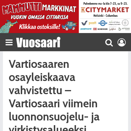
Vartiosaaren
osayleiskaava
vahvistettu –
Vartiosaari viimein
luonnonsuojelu- ja
virkistysalueeksi