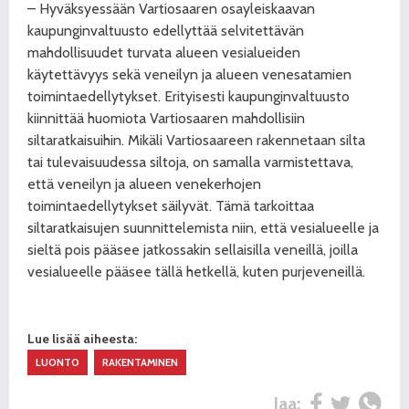
– Hyväksyessään Vartiosaaren osayleiskaavan
kaupunginvaltuusto edellyttää selvitettävän
mahdollisuudet turvata alueen vesialueiden
käytettävyys sekä veneilyn ja alueen venesatamien
toimintaedellytykset. Erityisesti kaupunginvaltuusto
kiinnittää huomiota Vartiosaaren mahdollisiin
siltaratkaisuihin. Mikäli Vartiosaareen rakennetaan silta
tai tulevaisuudessa siltoja, on samalla varmistettava,
että veneilyn ja alueen venekerhojen
toimintaedellytykset säilyvät. Tämä tarkoittaa
siltaratkaisujen suunnittelemista niin, että vesialueelle ja
sieltä pois pääsee jatkossakin sellaisilla veneillä, joilla
vesialueelle pääsee tällä hetkellä, kuten purjeveneillä.
Lue lisää aiheesta:
LUONTO
RAKENTAMINEN
Jaa: