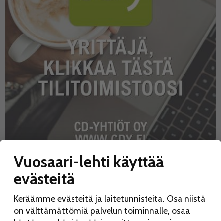
Vuosaari-lehti käyttää
evästeitä
UUSIMMAT
KATSOTUIMMAT
Keräämme evästeitä ja laitetunnisteita. Osa niistä
Koko perheen Elojuhlia vietetään Liinamaanpuistossa
15.8.
7.8. 10:28
on välttämättömiä palvelun toiminnalle, osaa