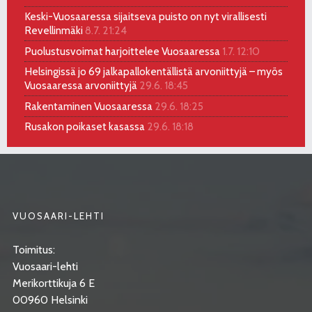
Keski-Vuosaaressa sijaitseva puisto on nyt virallisesti
Revellinmäki
8.7. 21:24
Puolustusvoimat harjoittelee Vuosaaressa
1.7. 12:10
Helsingissä jo 69 jalkapallokentällistä arvoniittyjä – myös
Vuosaaressa arvoniittyjä
29.6. 18:45
Rakentaminen Vuosaaressa
29.6. 18:25
Rusakon poikaset kasassa
29.6. 18:18
VUOSAARI-LEHTI
Toimitus:
Vuosaari-lehti
Merikorttikuja 6 E
00960 Helsinki