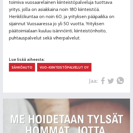
toimiva vuosaarelainen kiinteistöpalveluja tuottava
yritys, jolla on asiakkaina noin 180 kiinteistöä.
Henkilökuntaa on noin 60, ja yrityksen pääpaikka on
sijainnut Vuosaaressa jo yli 50 vuotta. Yrityksen
päätoimialaan kuuluu isännöinti, kiinteistönhoito,
puhtauspalvelut sekä viherpalvelut.
Lue lisää aiheesta:
SÄHKÖAUTO
VUO-KIINTEISTÖPALVELUT OY
Jaa: