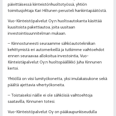
päivittäisessä kiinteistönhuoltotyössä, yhtiön
toimitusjohtaja Kari Hiltunen perusteli hankintapäätöstä.
Vuo-Kiinteistöpalvelut Oy:n huoltoautokanta käsittää
kuusitoista pakettiautoa, joita uusitaan
investointisuunnitelman mukaan.
– Kiinnostuneesti seuraamme sähköautotekniikan
kehittymistä eri automerkeillä ja tutkimme vaihtoehdot
ennen seuraavaa allokoitua investointia, Vuo-
Kiinteistäpalvelut Oy:n huoltopäällikkö Juha Kinnunen
kertoi.
Yhtiöllä on viisi lumityökonetta, yksi imulakaisukone sekä
päältä ajettavia vihertyökoneita.
– Toistaiseksi näille ei ole sähköisiä vaihtoehtoja
saatavilla, Kinnunen totesi.
Vuo-Kiinteistöpalvelut Oy on pääkaupunkiseudulla