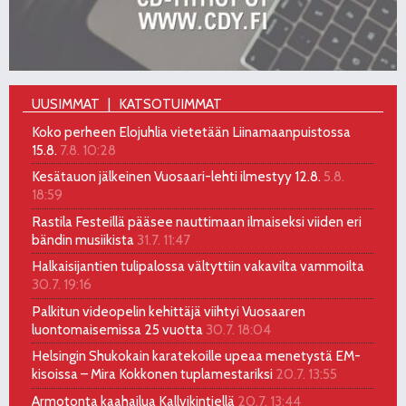
UUSIMMAT
KATSOTUIMMAT
Koko perheen Elojuhlia vietetään Liinamaanpuistossa
15.8.
7.8. 10:28
Kesätauon jälkeinen Vuosaari-lehti ilmestyy 12.8.
5.8.
18:59
Rastila Festeillä pääsee nauttimaan ilmaiseksi viiden eri
bändin musiikista
31.7. 11:47
Halkaisijantien tulipalossa vältyttiin vakavilta vammoilta
30.7. 19:16
Palkitun videopelin kehittäjä viihtyi Vuosaaren
luontomaisemissa 25 vuotta
30.7. 18:04
Helsingin Shukokain karatekoille upeaa menetystä EM-
kisoissa – Mira Kokkonen tuplamestariksi
20.7. 13:55
Armotonta kaahailua Kallvikintiellä
20.7. 13:44