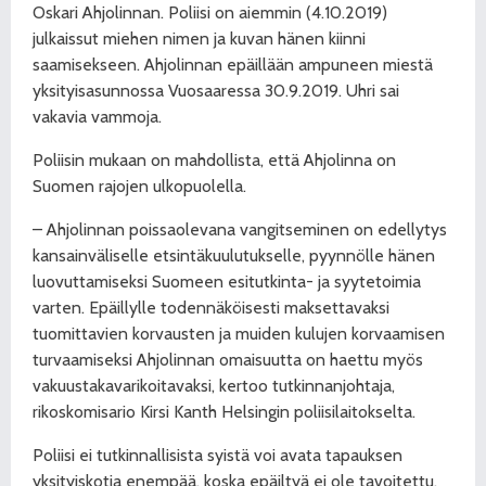
Oskari Ahjolinnan. Poliisi on aiemmin (4.10.2019)
julkaissut miehen nimen ja kuvan hänen kiinni
saamisekseen. Ahjolinnan epäillään ampuneen miestä
yksityisasunnossa Vuosaaressa 30.9.2019. Uhri sai
vakavia vammoja.
Poliisin mukaan on mahdollista, että Ahjolinna on
Suomen rajojen ulkopuolella.
– Ahjolinnan poissaolevana vangitseminen on edellytys
kansainväliselle etsintäkuulutukselle, pyynnölle hänen
luovuttamiseksi Suomeen esitutkinta- ja syytetoimia
varten. Epäillylle todennäköisesti maksettavaksi
tuomittavien korvausten ja muiden kulujen korvaamisen
turvaamiseksi Ahjolinnan omaisuutta on haettu myös
vakuustakavarikoitavaksi, kertoo tutkinnanjohtaja,
rikoskomisario Kirsi Kanth Helsingin poliisilaitokselta.
Poliisi ei tutkinnallisista syistä voi avata tapauksen
yksityiskotia enempää, koska epäiltyä ei ole tavoitettu.