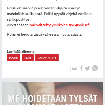
Poliisi on saanut jonkin verran vihjeitä epäillyn
mahdollisista liikkeistä. Poliisi pyytää vihjeitä edelleen
sähköpostitse
osoitteeseen:
vakivaltarikosyksikko.helsinki@poliisi.fi
Poliisi ei tiedota tässä vaiheessa muuta asiasta.
Lue lisää aiheesta:
POLIISI
RIKOS
TAPON YRITYS
Jaa: