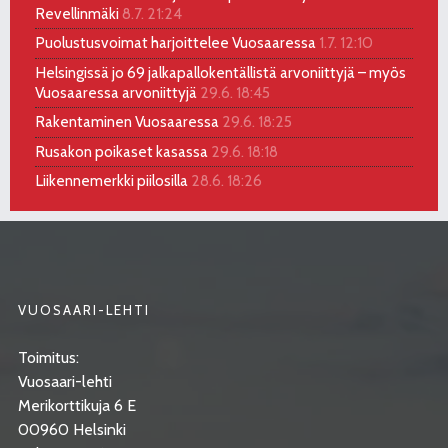
Revellinmäki
8.7. 21:24
Puolustusvoimat harjoittelee Vuosaaressa
1.7. 12:10
Helsingissä jo 69 jalkapallokentällistä arvoniittyjä – myös
Vuosaaressa arvoniittyjä
29.6. 18:45
Rakentaminen Vuosaaressa
29.6. 18:25
Rusakon poikaset kasassa
29.6. 18:18
Liikennemerkki piilosilla
28.6. 18:26
VUOSAARI-LEHTI
Toimitus:
Vuosaari-lehti
Merikorttikuja 6 E
00960 Helsinki