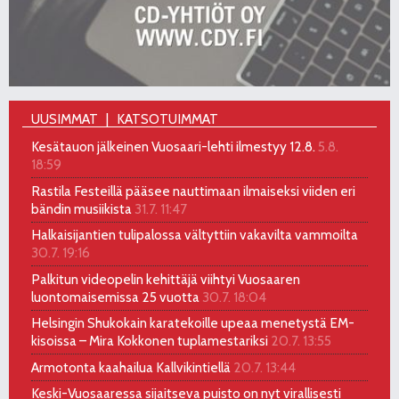
UUSIMMAT
KATSOTUIMMAT
Kesätauon jälkeinen Vuosaari-lehti ilmestyy 12.8.
5.8.
18:59
Rastila Festeillä pääsee nauttimaan ilmaiseksi viiden eri
bändin musiikista
31.7. 11:47
Halkaisijantien tulipalossa vältyttiin vakavilta vammoilta
30.7. 19:16
Palkitun videopelin kehittäjä viihtyi Vuosaaren
luontomaisemissa 25 vuotta
30.7. 18:04
Helsingin Shukokain karatekoille upeaa menetystä EM-
kisoissa – Mira Kokkonen tuplamestariksi
20.7. 13:55
Armotonta kaahailua Kallvikintiellä
20.7. 13:44
Keski-Vuosaaressa sijaitseva puisto on nyt virallisesti