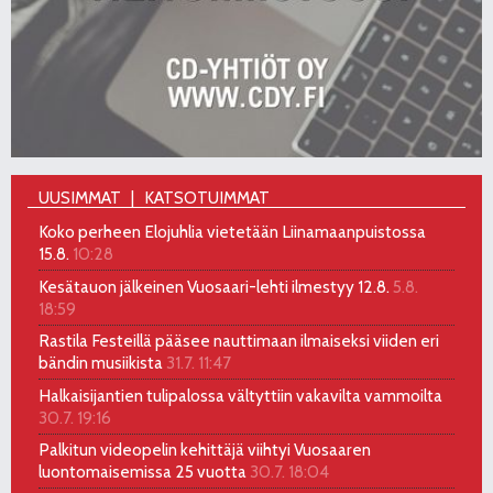
UUSIMMAT
KATSOTUIMMAT
Koko perheen Elojuhlia vietetään Liinamaanpuistossa
15.8.
10:28
Kesätauon jälkeinen Vuosaari-lehti ilmestyy 12.8.
5.8.
18:59
Rastila Festeillä pääsee nauttimaan ilmaiseksi viiden eri
bändin musiikista
31.7. 11:47
Halkaisijantien tulipalossa vältyttiin vakavilta vammoilta
30.7. 19:16
Palkitun videopelin kehittäjä viihtyi Vuosaaren
luontomaisemissa 25 vuotta
30.7. 18:04