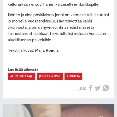
kellonaikaan ei sovi hänen kaltaiselleen ikiliikkujalle.
Iloinen ja aina positiivinen Jenni on varmasti tullut tutuksi
jo monelle vuosaarelaisille. Hän toivottaa kaikki
liikunnasta ja oman hyvinvointinsa edistämisestä
kiinnostuneet asukkaat tervetulleiksi mukaan Vuosaaren
alueliikunnan palveluihin.
Teksti ja kuvat:
Maija Roinila
Lue lisää aiheesta:
ALUELIIKUTTAJA
JENNI LAINEKIVI
LIIKUNTA
Jaa: