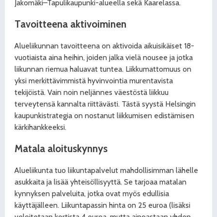
Jakomäki–Tapuli
kaupunki-alueella sekä Kaarelassa.
Tavoitteena aktivoiminen
Alueliikunnan tavoitteena on aktivoida aikuisikäiset 18-
vuotiaista aina heihin, joiden jalka vielä nousee ja jotka
liikunnan riemua haluavat tuntea. Liikkumattomuus on
yksi merkittävimmistä hyvinvointia murentavista
tekijöistä. Vain noin neljännes väestöstä liikkuu
terveytensä kannalta riittävästi. Tästä syystä Helsingin
kaupunkistrategia on nostanut liikkumisen edistämisen
kärkihankkeeksi.
Matala aloituskynnys
Alueliikunta tuo liikuntapalvelut mahdollisimman lähelle
asukkaita ja lisää yhteisöllisyyttä. Se tarjoaa matalan
kynnyksen palveluita, jotka ovat myös edullisia
käyttäjälleen. Liikuntapassin hinta on 25 euroa (lisäksi
veloitetaan kortista 4 euroa, mutta ainoastaan yhden