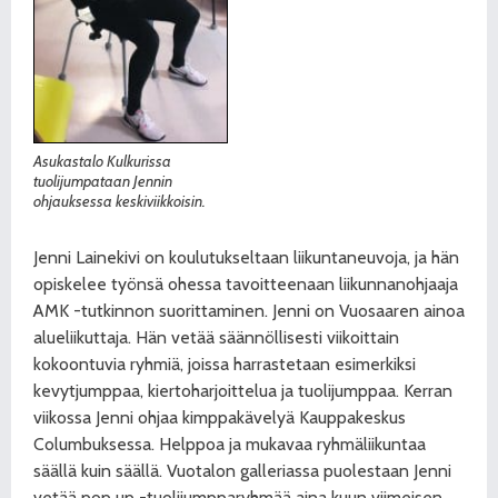
Asukastalo Kulkurissa
tuolijumpataan Jennin
ohjauksessa keskiviikkoisin.
Jenni Lainekivi on koulutukseltaan liikuntaneuvoja, ja hän
opiskelee työnsä ohessa tavoitteenaan liikunnanohjaaja
AMK -tutkinnon suorittaminen. Jenni on Vuosaaren ainoa
alueliikuttaja. Hän vetää säännöllisesti viikoittain
kokoontuvia ryhmiä, joissa harrastetaan esimerkiksi
kevytjumppaa, kiertoharjoittelua ja tuolijumppaa. Kerran
viikossa Jenni ohjaa kimppakävelyä Kauppakeskus
Columbuksessa. Helppoa ja mukavaa ryhmäliikuntaa
säällä kuin säällä. Vuotalon galleriassa puolestaan Jenni
vetää pop up -tuolijumpparyhmää aina kuun viimeisen