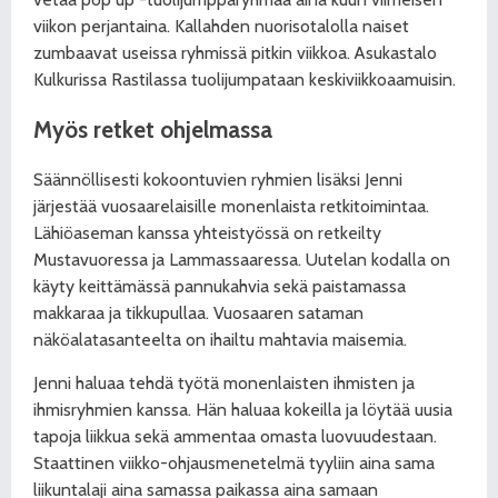
viikon perjantaina. Kallahden nuorisotalolla naiset
zumbaavat useissa ryhmissä pitkin viikkoa. Asukastalo
Kulkurissa Rastilassa tuolijumpataan keskiviikkoaamuisin.
Myös retket ohjelmassa
Säännöllisesti kokoontuvien ryhmien lisäksi Jenni
järjestää vuosaarelaisille monenlaista retkitoimintaa.
Lähiöaseman kanssa yhteistyössä on retkeilty
Mustavuoressa ja Lammassaaressa. Uutelan kodalla on
käyty keittämässä pannukahvia sekä paistamassa
makkaraa ja tikkupullaa. Vuosaaren sataman
näköalatasanteelta on ihailtu mahtavia maisemia.
Jenni haluaa tehdä työtä monenlaisten ihmisten ja
ihmisryhmien kanssa. Hän haluaa kokeilla ja löytää uusia
tapoja liikkua sekä ammentaa omasta luovuudestaan.
Staattinen viikko-ohjausmenetelmä tyyliin aina sama
liikuntalaji aina samassa paikassa aina samaan