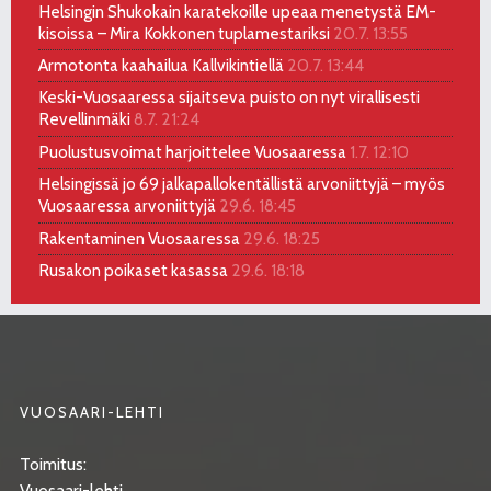
Helsingin Shukokain karatekoille upeaa menetystä EM-
kisoissa – Mira Kokkonen tuplamestariksi
20.7. 13:55
Armotonta kaahailua Kallvikintiellä
20.7. 13:44
Keski-Vuosaaressa sijaitseva puisto on nyt virallisesti
Revellinmäki
8.7. 21:24
Puolustusvoimat harjoittelee Vuosaaressa
1.7. 12:10
Helsingissä jo 69 jalkapallokentällistä arvoniittyjä – myös
Vuosaaressa arvoniittyjä
29.6. 18:45
Rakentaminen Vuosaaressa
29.6. 18:25
Rusakon poikaset kasassa
29.6. 18:18
VUOSAARI-LEHTI
Toimitus:
Vuosaari-lehti