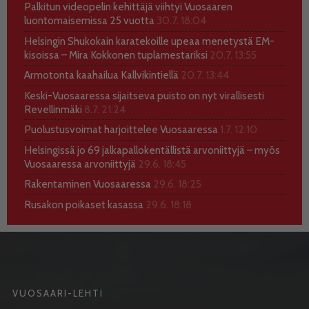
Palkitun videopelin kehittäjä viihtyi Vuosaaren
luontomaisemissa 25 vuotta
30.7. 18:04
Helsingin Shukokain karatekoille upeaa menetystä EM-
kisoissa – Mira Kokkonen tuplamestariksi
20.7. 13:55
Armotonta kaahailua Kallvikintiellä
20.7. 13:44
Keski-Vuosaaressa sijaitseva puisto on nyt virallisesti
Revellinmäki
8.7. 21:24
Puolustusvoimat harjoittelee Vuosaaressa
1.7. 12:10
Helsingissä jo 69 jalkapallokentällistä arvoniittyjä – myös
Vuosaaressa arvoniittyjä
29.6. 18:45
Rakentaminen Vuosaaressa
29.6. 18:25
Rusakon poikaset kasassa
29.6. 18:18
VUOSAARI-LEHTI