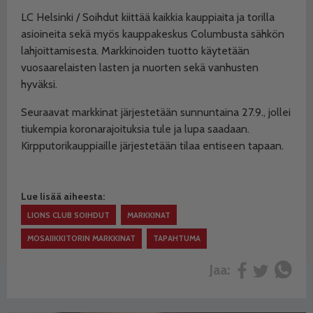
LC Helsinki / Soihdut kiittää kaikkia kauppiaita ja torilla
asioineita sekä myös kauppakeskus Columbusta sähkön
lahjoittamisesta. Markkinoiden tuotto käytetään
vuosaarelaisten lasten ja nuorten sekä vanhusten
hyväksi.
Seuraavat markkinat järjestetään sunnuntaina 27.9., jollei
tiukempia koronarajoituksia tule ja lupa saadaan.
Kirpputorikauppiaille järjestetään tilaa entiseen tapaan.
Lue lisää aiheesta:
LIONS CLUB SOIHDUT
MARKKINAT
MOSAIIKKITORIN MARKKINAT
TAPAHTUMA
Jaa: