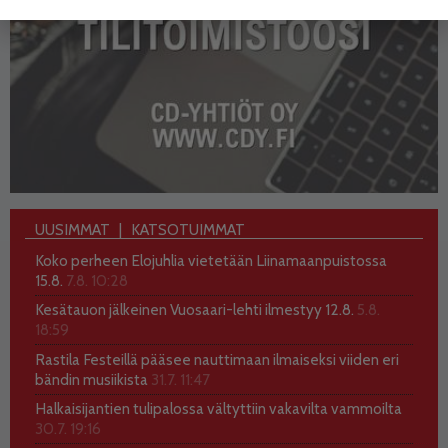
UUSIMMAT
KATSOTUIMMAT
Koko perheen Elojuhlia vietetään Liinamaanpuistossa
15.8.
7.8. 10:28
Kesätauon jälkeinen Vuosaari-lehti ilmestyy 12.8.
5.8.
18:59
Rastila Festeillä pääsee nauttimaan ilmaiseksi viiden eri
bändin musiikista
31.7. 11:47
Halkaisijantien tulipalossa vältyttiin vakavilta vammoilta
30.7. 19:16