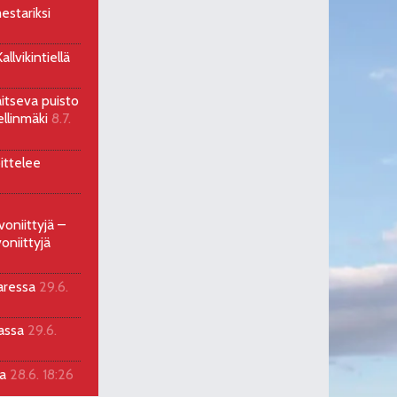
estariksi
llvikintiellä
aitseva puisto
ellinmäki
8.7.
ittelee
voniittyjä –
oniittyjä
aressa
29.6.
sassa
29.6.
la
28.6. 18:26