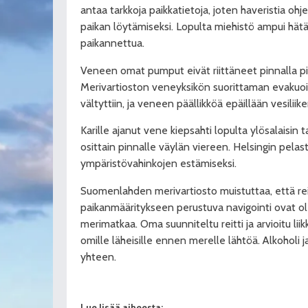
antaa tarkkoja paikkatietoja, joten haveristia ohj
paikan löytämiseksi. Lopulta miehistö ampui hätär
paikannettua.
Veneen omat pumput eivät riittäneet pinnalla pit
Merivartioston veneyksikön suorittaman evakuoin
vältyttiin, ja veneen päällikköä epäillään vesili
Karille ajanut vene kiepsahti lopulta ylösalaisin 
osittain pinnalle väylän viereen. Helsingin pela
ympäristövahinkojen estämiseksi.
Suomenlahden merivartiosto muistuttaa, että reit
paikanmääritykseen perustuva navigointi ovat ol
merimatkaa. Oma suunniteltu reitti ja arvioitu li
omille läheisille ennen merelle lähtöä. Alkoholi ja
yhteen.
Lue lisää aiheesta: