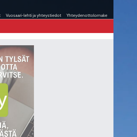
t
Vuosaari-lehti ja yhteystiedot
Yhteydenottolomake