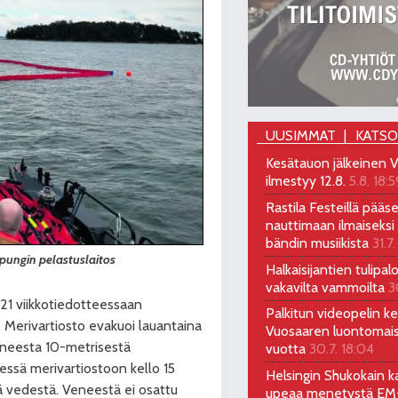
UUSIMMAT
KATS
Kesätauon jälkeinen V
ilmestyy 12.8.
5.8. 18:5
Rastila Festeillä pääs
nauttimaan ilmaiseksi 
bändin musiikista
31.7.
pungin pelastuslaitos
Halkaisijantien tulipal
vakavilta vammoilta
3
21 viikkotiedotteessaan
Palkitun videopelin keh
 Merivartiosto evakuoi lauantaina
Vuosaaren luontomai
 ajaneesta 10-metrisestä
vuotta
30.7. 18:04
ssä merivartiostoon kello 15
Helsingin Shukokain ka
tyä vedestä. Veneestä ei osattu
upeaa menetystä EM-