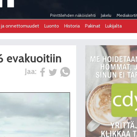
Printtilehden näköislehti
Jakelu
Mediakorti
t ja onnettomuudet
Luonto
Historia
Pakinat
Lukijalta
6 evakuoitiin
Jaa: