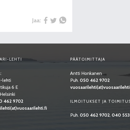
Jaa:
ARI-LEHTI
PÄÄTOIMITTAJA
:
Antti Honkanen
-lehti
Puh.
050 462 9702
tikuja 6 E
vuosaarilehti(at)vuosaarilehti.
elsinki
0 462 9702
ILMOITUKSET JA TOIMITU
lehti(at)vuosaarilehti.fi
Puh.
050 462 9702
,
040 553