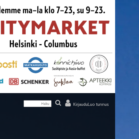
Kirjaudu
Luo tunnus