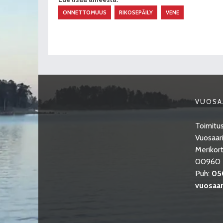
ONNETTOMUUS
RIKOSEPÄILY
VENE
VUOSA
Toimitus
Vuosaari
Merikort
00960 H
Puh:
05
vuosaari