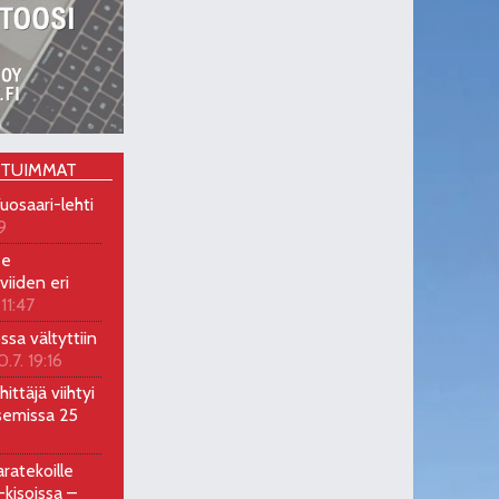
OTUIMMAT
uosaari-lehti
9
ee
viiden eri
 11:47
ossa vältyttiin
0.7. 19:16
ittäjä viihtyi
semissa 25
ratekoille
kisoissa –