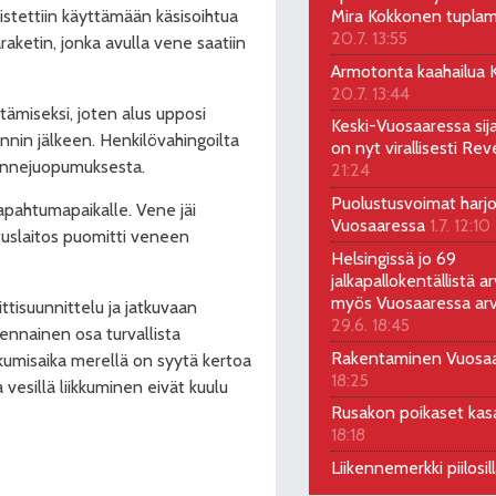
eistettiin käyttämään käsisoihtua
Mira Kokkonen tuplam
20.7. 13:55
aketin, jonka avulla vene saatiin
Armotonta kaahailua Ka
20.7. 13:44
ämiseksi, joten alus upposi
Keski-Vuosaaressa sij
nin jälkeen. Henkilövahingoilta
on nyt virallisesti Rev
ikennejuopumuksesta.
21:24
Puolustusvoimat harjo
tapahtumapaikalle. Vene jäi
Vuosaaressa
1.7. 12:10
stuslaitos puomitti veneen
Helsingissä jo 69
jalkapallokentällistä ar
myös Vuosaaressa arv
tisuunnittelu ja jatkuvaan
29.6. 18:45
ennainen osa turvallista
Rakentaminen Vuosa
ikkumisaika merellä on syytä kertoa
18:25
 vesillä liikkuminen eivät kuulu
Rusakon poikaset ka
18:18
Liikennemerkki piilosil