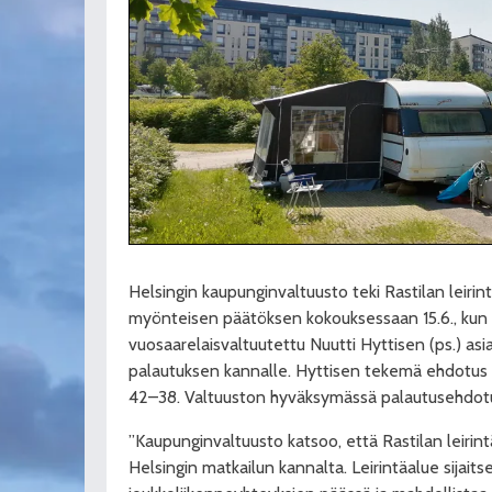
Helsingin kaupunginvaltuusto teki Rastilan leiri
myönteisen päätöksen kokouksessaan 15.6., kun 
vuosaarelaisvaltuutettu Nuutti Hyttisen (ps.) asi
palautuksen kannalle. Hyttisen tekemä ehdotus 
42–38. Valtuuston hyväksymässä palautusehdot
”Kaupunginvaltuusto katsoo, että Rastilan leiri
Helsingin matkailun kannalta. Leirintäalue sijaits