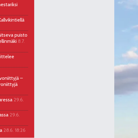
estariksi
llvikintiellä
aitseva puisto
ellinmäki
8.7.
ittelee
voniittyjä –
oniittyjä
aressa
29.6.
sassa
29.6.
la
28.6. 18:26