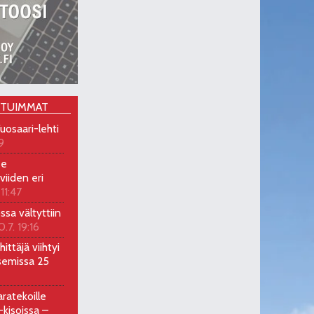
OTUIMMAT
uosaari-lehti
9
ee
viiden eri
 11:47
ossa vältyttiin
0.7. 19:16
ittäjä viihtyi
semissa 25
ratekoille
kisoissa –