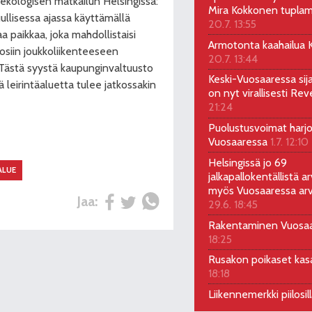
ekologisen matkailun Helsingissä:
Mira Kokkonen tuplam
uullisessa ajassa käyttämällä
20.7. 13:55
a paikkaa, joka mahdollistaisi
Armotonta kaahailua Ka
 osiin joukkoliikenteeseen
20.7. 13:44
. Tästä syystä kaupunginvaltuusto
Keski-Vuosaaressa sij
ä leirintäaluetta tulee jatkossakin
on nyt virallisesti Rev
21:24
Puolustusvoimat harjo
Vuosaaressa
1.7. 12:10
Helsingissä jo 69
ALUE
jalkapallokentällistä ar
myös Vuosaaressa arv
Jaa:
29.6. 18:45
Rakentaminen Vuosa
18:25
Rusakon poikaset ka
18:18
Liikennemerkki piilosil