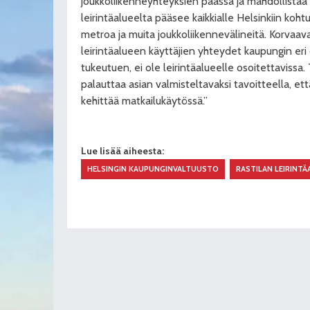
joukkoliikenneyhteyksien päässä ja mahdollistaa 
leirintäalueelta pääsee kaikkialle Helsinkiin koht
metroa ja muita joukkoliikennevälineitä. Korvaava
leirintäalueen käyttäjien yhteydet kaupungin eri
tukeutuen, ei ole leirintäalueelle osoitettavissa
palauttaa asian valmisteltavaksi tavoitteella, ett
kehittää matkailukäytössä.”
Lue lisää aiheesta:
HELSINGIN KAUPUNGINVALTUUSTO
RASTILAN LEIRINTÄ