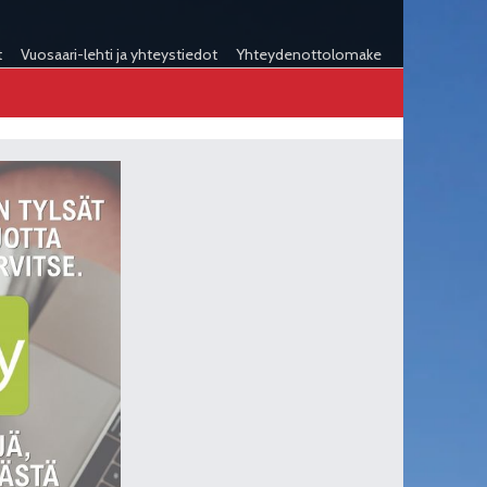
t
Vuosaari-lehti ja yhteystiedot
Yhteydenottolomake