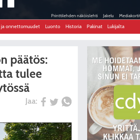
Printtilehden näköislehti
Jakelu
Mediakorti
t ja onnettomuudet
Luonto
Historia
Pakinat
Lukijalta
n päätös:
tta tulee
ytössä
Jaa: