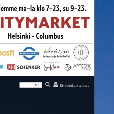
Kirjaudu
Luo tunnus