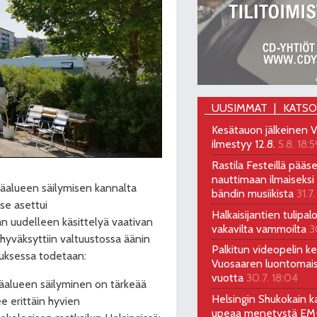
UUSIMMAT
KATS
Kesätauon jälkeinen V
ilmestyy 12.8.
5.8. 18:5
Rastila Festeillä pääs
nauttimaan ilmaiseksi 
ntäalueen säilymisen kannalta
bändin musiikista
31.7.
se asettui
Halkaisijantien tulipal
an uudelleen käsittelyä vaativan
vakavilta vammoilta
3
hyväksyttiin valtuustossa äänin
Palkitun videopelin keh
uksessa todetaan:
Vuosaaren luontomai
vuotta
30.7. 18:04
ntäalueen säilyminen on tärkeää
Helsingin Shukokain ka
ee erittäin hyvien
upeaa menetystä EM-