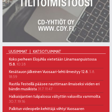
UUSIMMAT
KATSOTUIMMAT
Koko perheen Elojuhlia vietetään Liinamaanpuistossa
15.8.
10:28
Kesätauon jälkeinen Vuosaari-lehti ilmestyy 12.8.
5.8.
18:59
Rastila Festeillä pääsee nauttimaan ilmaiseksi viiden eri
bändin musiikista
31.7. 11:47
Halkaisijantien tulipalossa vältyttiin vakavilta vammoilta
30.7. 19:16
Palkitun videopelin kehittäjä viihtyi Vuosaaren