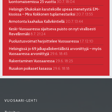
luontomaisemissa 25 vuotta
30.7. 18:04
Helsingin Shukokain karatekoille upeaa menetystä EM-
kisoissa – Mira Kokkonen tuplamestariksi
20.7. 13:55
Armotonta kaahailua Kallvikintiellä
20.7. 13:44
Keski-Vuosaaressa sijaitseva puisto on nyt virallisesti
Revellinmäki
8.7. 21:24
Puolustusvoimat harjoittelee Vuosaaressa
1.7. 12:10
Helsingissä jo 69 jalkapallokentällistä arvoniittyjä – myös
Vuosaaressa arvoniittyjä
29.6. 18:45
Rakentaminen Vuosaaressa
29.6. 18:25
Rusakon poikaset kasassa
29.6. 18:18
VUOSAARI-LEHTI