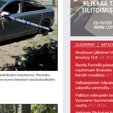
UUSIMMAT
KATS
Kesätauon jälkeinen V
ilmestyy 12.8.
5.8. 18:5
Rastila Festeillä pääs
nauttimaan ilmaiseksi 
bändin musiikista
31.7.
javedenkadun risteyksessä. Mercedes-
n reunan betonisiin istustuslaatikoihin.
Halkaisijantien tulipal
vakavilta vammoilta
3
Palkitun videopelin keh
Vuosaaren luontomai
vuotta
30.7. 18:04
Helsingin Shukokain ka