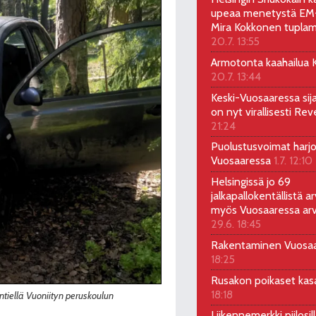
upeaa menetystä EM-
Mira Kokkonen tuplam
20.7. 13:55
Armotonta kaahailua Ka
20.7. 13:44
Keski-Vuosaaressa sij
on nyt virallisesti Rev
21:24
Puolustusvoimat harjo
Vuosaaressa
1.7. 12:10
Helsingissä jo 69
jalkapallokentällistä ar
myös Vuosaaressa arv
29.6. 18:45
Rakentaminen Vuosa
18:25
Rusakon poikaset ka
18:18
yntiellä Vuoniityn peruskoulun
Liikennemerkki piilosil