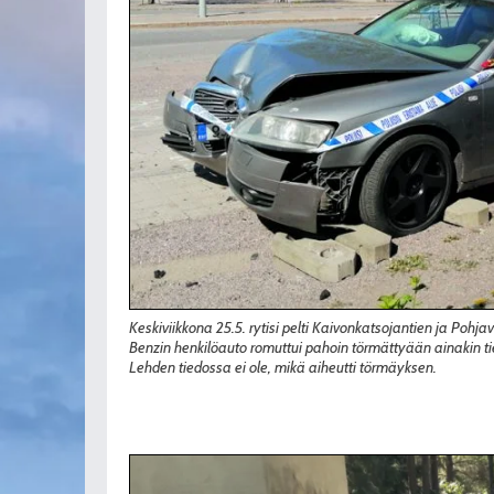
Keskiviikkona 25.5. rytisi pelti Kaivonkatsojantien ja Poh
Benzin henkilöauto romuttui pahoin törmättyään ainakin tie
Lehden tiedossa ei ole, mikä aiheutti törmäyksen.