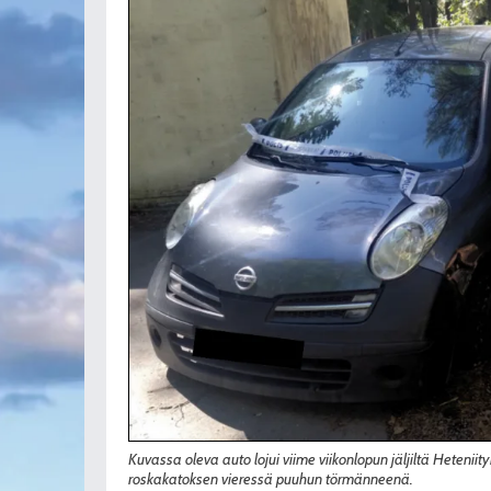
Kuvassa oleva auto lojui viime viikonlopun jäljiltä Heteniit
roskakatoksen vieressä puuhun törmänneenä.