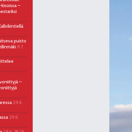
kisoissa –
estariksi
llvikintiellä
aitseva puisto
ellinmäki
8.7.
ittelee
voniittyjä –
oniittyjä
aressa
29.6.
sassa
29.6.
la
28.6. 18:26