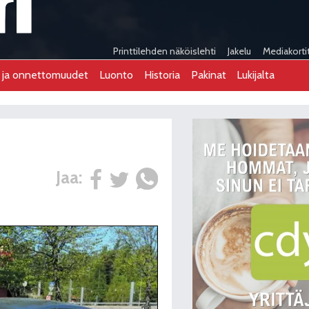
Printtilehden näköislehti
Jakelu
Mediakorti
t ja onnettomuudet
Luonto
Historia
Pakinat
Lukijalta
Jaa: