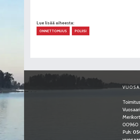
Lue lisää aiheesta:
ONNETTOMUUS
POLIISI
VUOSA
Toimitus
Vuosaari
Merikort
00960 H
Puh:
05
vuosaari