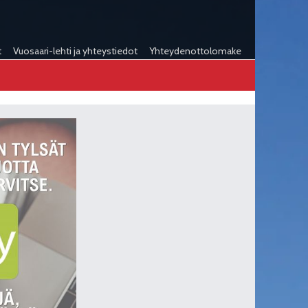
t
Vuosaari-lehti ja yhteystiedot
Yhteydenottolomake