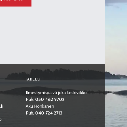
JAKELU
Ilmestymispäivä joka keskiviikko
Puh.
050 462 9702
fi
Aku Honkanen
Puh.
040 724 2713
S: