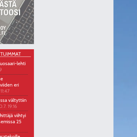
OTUIMMAT
uosaari-lehti
9
ee
viiden eri
 11:47
ossa vältyttiin
0.7. 19:16
ittäjä viihtyi
semissa 25
ratekoille