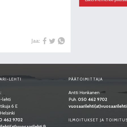
Jaa:
ARI-LEHTI
PÄÄTOIMITTAJA
:
Antti Honkanen
-lehti
Puh.
050 462 9702
tikuja 6 E
vuosaarilehti(at)vuosaarilehti.
elsinki
0 462 9702
ILMOITUKSET JA TOIMITU
lehti(at)vuosaarilehti.fi