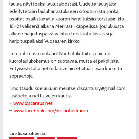
laulaa näytteeksi laulutaidostasi. Uudelta laulajalta
edellytetään lauluharrastukseen sitoutumista, jonka
osoitat osallistumalla kuoron harjoituksiin torstaisin klo
18–21 välisenä aikana Merirasti-kappelissa. Joulukuusta
alkaen harjoituspäivä vaihtuu torstaista tiistaiksi ja
harjoituspaikaksi Vuosaaren kirkko.
Tule rohkeasti mukaan! Nuotinlukutaito ja aiempi
kuorolaulukokemus on suotavaa, mutta ei pakollista.
Erityisesti tällä hetkellä riveihin etsitään lisää korkeita
sopraanoja.
Ilmoittaudu koelauluun meilitse discantusry@gmail.com
Lisätietoja nettisivujen kautta:
–
www.discantus.net
–
www.facebook.com/discantus.kuoro
Lue lisää aiheesta: