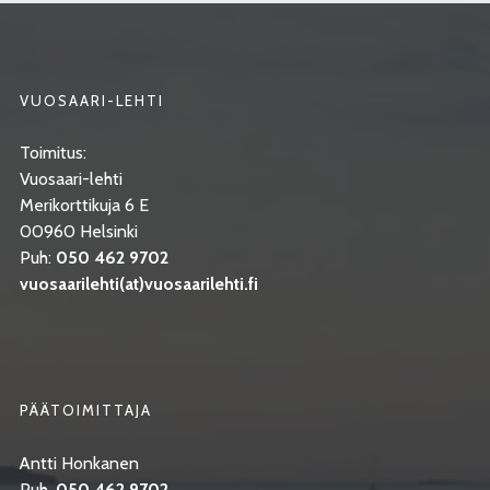
VUOSAARI-LEHTI
Toimitus:
Vuosaari-lehti
Merikorttikuja 6 E
00960 Helsinki
Puh:
050 462 9702
vuosaarilehti(at)vuosaarilehti.fi
PÄÄTOIMITTAJA
Antti Honkanen
Puh.
050 462 9702