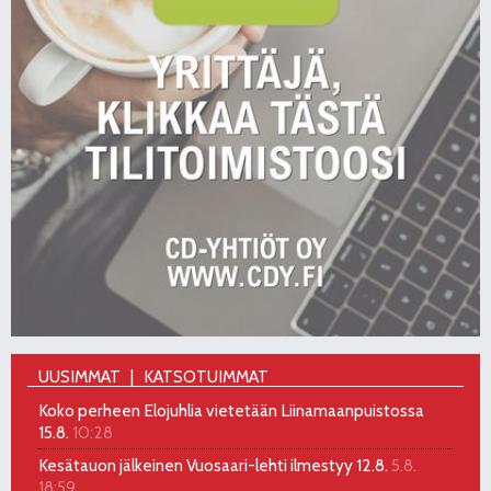
UUSIMMAT
KATSOTUIMMAT
Koko perheen Elojuhlia vietetään Liinamaanpuistossa
15.8.
10:28
Kesätauon jälkeinen Vuosaari-lehti ilmestyy 12.8.
5.8.
18:59