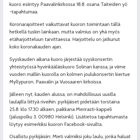
kuoro esiintyy Paavalinkirkossa 18.8. osana Taiteiden yö
-tapahtumaa.
Koronarajoitteet vaikuttavat kuoron toimintaan tällä
hetkellä tuskin lainkaan, mutta valmius on yhä myös
etäharjoitteluun tarvittaessa. Harjoittelu on jatkunut
koko koronakauden ajan.
Syyskauden aikana kuoro järjestää syyskonsertin
yhteistyössä hyvinkääläiskuoro Solinan kanssa, ja viime
vuoden malliin kuorolla on kolmen joulukonsertin kiertue
Myllypuron, Paavalin ja Vuosaaren kirkoissa.
Jälleen nyt, kauden alussa, on mahdollisuus uusilla
laulajilla liittyä riveihin: pyrkijäiset pidetään torstaina
25.8. klo 17.30 alkaen, paikkana Merirasti-kappeli
(Jaluspolku 3, 00980 Helsinki). Lisätietoa tapahtumasta
löytyy esimerkiksi kuoron Facebook-sivuilta.
Osallistu pyrkijäisiin: Mieti valmiiksi joku laulu, jonka haluat