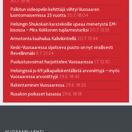
30.7. 19:16
Palkitun videopelin kehittäjä viihtyi Vuosaaren
luontomaisemissa 25 vuotta
30.7. 18:04
Helsingin Shukokain karatekoille upeaa menetystä EM-
kisoissa – Mira Kokkonen tuplamestariksi
20.7. 13:55
Armotonta kaahailua Kallvikintiellä
20.7. 13:44
Keski-Vuosaaressa sijaitseva puisto on nyt virallisesti
Revellinmäki
8.7. 21:24
Puolustusvoimat harjoittelee Vuosaaressa
1.7. 12:10
Helsingissä jo 69 jalkapallokentällistä arvoniittyjä – myös
Vuosaaressa arvoniittyjä
29.6. 18:45
Rakentaminen Vuosaaressa
29.6. 18:25
Rusakon poikaset kasassa
29.6. 18:18
VUOSAARI-LEHTI