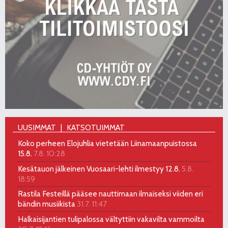
UUSIMMAT
KATSOTUIMMAT
Koko perheen Elojuhlia vietetään Liinamaanpuistossa
15.8.
7.8. 10:28
Kesätauon jälkeinen Vuosaari-lehti ilmestyy 12.8.
5.8.
18:59
Rastila Festeillä pääsee nauttimaan ilmaiseksi viiden eri
bändin musiikista
31.7. 11:47
Halkaisijantien tulipalossa vältyttiin vakavilta vammoilta