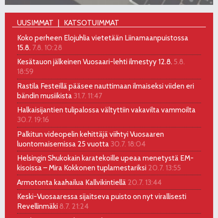
UUSIMMAT
KATSOTUIMMAT
Koko perheen Elojuhlia vietetään Liinamaanpuistossa
15.8.
7.8. 10:28
Kesätauon jälkeinen Vuosaari-lehti ilmestyy 12.8.
5.8.
18:59
Rastila Festeillä pääsee nauttimaan ilmaiseksi viiden eri
bändin musiikista
31.7. 11:47
Halkaisijantien tulipalossa vältyttiin vakavilta vammoilta
30.7. 19:16
Palkitun videopelin kehittäjä viihtyi Vuosaaren
luontomaisemissa 25 vuotta
30.7. 18:04
Helsingin Shukokain karatekoille upeaa menetystä EM-
kisoissa – Mira Kokkonen tuplamestariksi
20.7. 13:55
Armotonta kaahailua Kallvikintiellä
20.7. 13:44
Keski-Vuosaaressa sijaitseva puisto on nyt virallisesti
Revellinmäki
8.7. 21:24