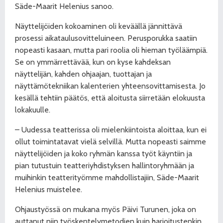
Säde-Maarit Helenius sanoo.
Näyttelijöiden kokoaminen oli keväällä jännittävä
prosessi aikataulusovitteluineen. Perusporukka saatiin
nopeasti kasaan, mutta pari roolia oli hieman työläämpiä.
Se on ymmärrettävää, kun on kyse kahdeksan
näyttelijän, kahden ohjaajan, tuottajan ja
näyttämötekniikan kalenterien yhteensovittamisesta. Jo
kesällä tehtiin päätös, että aloitusta siirretään elokuusta
lokakuulle.
– Uudessa teatterissa oli mielenkiintoista aloittaa, kun ei
ollut toimintatavat vielä selvillä. Mutta nopeasti saimme
näyttelijöiden ja koko ryhmän kanssa työt käyntiin ja
pian tutustuin teatteriyhdistyksen hallintoryhmään ja
muihinkin teatterityömme mahdollistajiin, Säde-Maarit
Helenius muistelee.
Ohjaustyössä on mukana myös Päivi Turunen, joka on
auttanut niin työskentelymetodien kuin harjoitustenkin