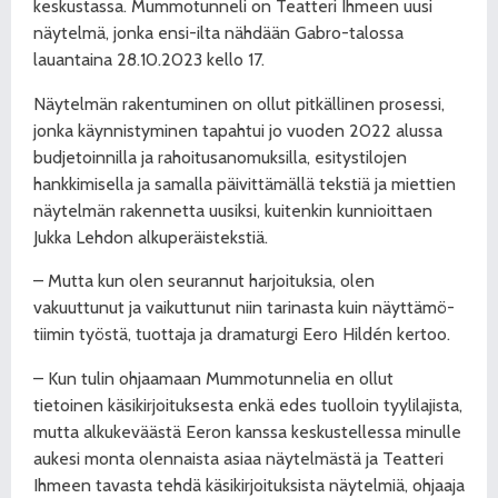
keskustassa. Mummotunneli on Teatteri Ihmeen uusi
näytelmä, jonka ensi-ilta nähdään Gabro-talossa
lauantaina 28.10.2023 kello 17.
Näytelmän rakentuminen on ollut pitkällinen prosessi,
jonka käynnistyminen tapahtui jo vuoden 2022 alussa
budjetoinnilla ja rahoitusanomuksilla, esitystilojen
hankkimisella ja samalla päivittämällä tekstiä ja miettien
näytelmän rakennetta uusiksi, kuitenkin kunnioittaen
Jukka Lehdon alkuperäistekstiä.
– Mutta kun olen seurannut harjoituksia, olen
vakuuttunut ja vaikuttunut niin tarinasta kuin näyttämö-
tiimin työstä, tuottaja ja dramaturgi Eero Hildén kertoo.
– Kun tulin ohjaamaan Mummotunnelia en ollut
tietoinen käsikirjoituksesta enkä edes tuolloin tyylilajista,
mutta alkukeväästä Eeron kanssa keskustellessa minulle
aukesi monta olennaista asiaa näytelmästä ja Teatteri
Ihmeen tavasta tehdä käsikirjoituksista näytelmiä, ohjaaja