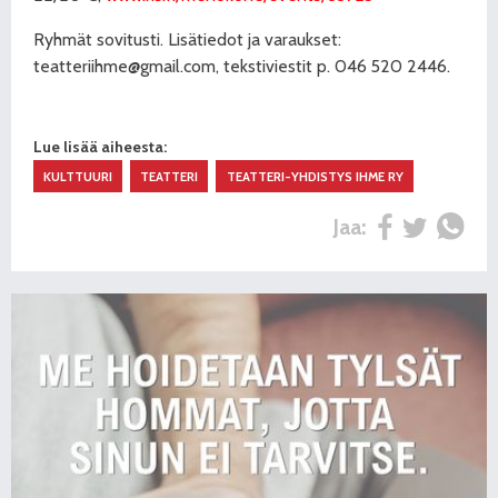
Ryhmät sovitusti. Lisätiedot ja varaukset:
teatteriihme@gmail.com, tekstiviestit p. 046 520 2446.
Lue lisää aiheesta:
KULTTUURI
TEATTERI
TEATTERI-YHDISTYS IHME RY
Jaa: