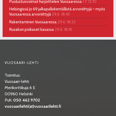
Puolustusvoimat harjoittelee Vuosaaressa
1.7. 12:10
Helsingissä jo 69 jalkapallokentällistä arvoniittyjä – myös
Vuosaaressa arvoniittyjä
29.6. 18:45
Rakentaminen Vuosaaressa
29.6. 18:25
Rusakon poikaset kasassa
29.6. 18:18
VUOSAARI-LEHTI
Toimitus:
Vuosaari-lehti
Merikorttikuja 6 E
00960 Helsinki
Puh:
050 462 9702
vuosaarilehti(at)vuosaarilehti.fi