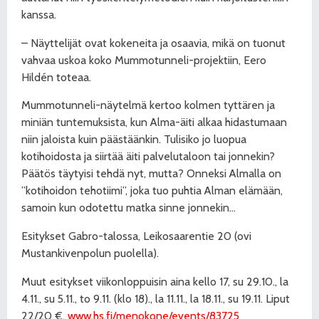
kanssa.
– Näyttelijät ovat kokeneita ja osaavia, mikä on tuonut
vahvaa uskoa koko Mummotunneli-projektiin, Eero
Hildén toteaa.
Mummotunneli-näytelmä kertoo kolmen tyttären ja
miniän tuntemuksista, kun Alma-äiti alkaa hidastumaan
niin jaloista kuin päästäänkin. Tulisiko jo luopua
kotihoidosta ja siirtää äiti palvelutaloon tai jonnekin?
Päätös täytyisi tehdä nyt, mutta? Onneksi Almalla on
”kotihoidon tehotiimi”, joka tuo puhtia Alman elämään,
samoin kun odotettu matka sinne jonnekin…
Esitykset Gabro-talossa, Leikosaarentie 20 (ovi
Mustankivenpolun puolella).
Muut esitykset viikonloppuisin aina kello 17, su 29.10., la
4.11., su 5.11., to 9.11. (klo 18)., la 11.11., la 18.11., su 19.11. Liput
22/20 €,
www.hs.fi/menokone/events/83725