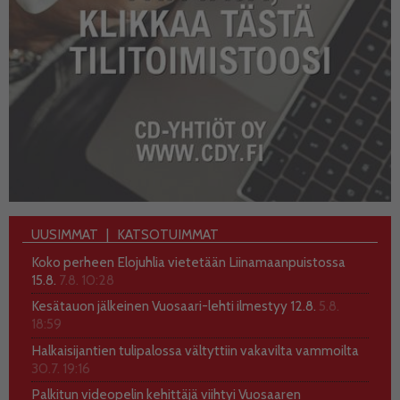
UUSIMMAT
KATSOTUIMMAT
Koko perheen Elojuhlia vietetään Liinamaanpuistossa
15.8.
7.8. 10:28
Kesätauon jälkeinen Vuosaari-lehti ilmestyy 12.8.
5.8.
18:59
Halkaisijantien tulipalossa vältyttiin vakavilta vammoilta
30.7. 19:16
Palkitun videopelin kehittäjä viihtyi Vuosaaren