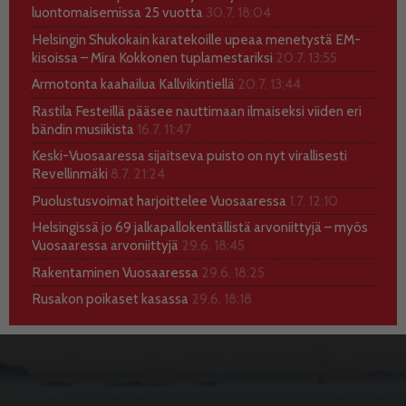
luontomaisemissa 25 vuotta
30.7. 18:04
Helsingin Shukokain karatekoille upeaa menetystä EM-
kisoissa – Mira Kokkonen tuplamestariksi
20.7. 13:55
Armotonta kaahailua Kallvikintiellä
20.7. 13:44
Rastila Festeillä pääsee nauttimaan ilmaiseksi viiden eri
bändin musiikista
16.7. 11:47
Keski-Vuosaaressa sijaitseva puisto on nyt virallisesti
Revellinmäki
8.7. 21:24
Puolustusvoimat harjoittelee Vuosaaressa
1.7. 12:10
Helsingissä jo 69 jalkapallokentällistä arvoniittyjä – myös
Vuosaaressa arvoniittyjä
29.6. 18:45
Rakentaminen Vuosaaressa
29.6. 18:25
Rusakon poikaset kasassa
29.6. 18:18