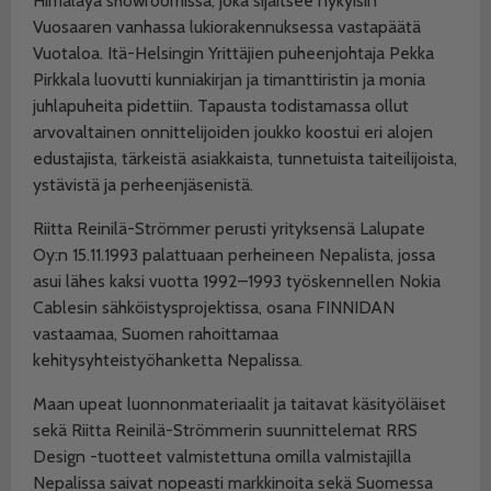
Himalaya showroomissa, joka sijaitsee nykyisin
Vuosaaren vanhassa lukiorakennuksessa vastapäätä
Vuotaloa. Itä-Helsingin Yrittäjien puheenjohtaja Pekka
Pirkkala luovutti kunniakirjan ja timanttiristin ja monia
juhlapuheita pidettiin. Tapausta todistamassa ollut
arvovaltainen onnittelijoiden joukko koostui eri alojen
edustajista, tärkeistä asiakkaista, tunnetuista taiteilijoista,
ystävistä ja perheenjäsenistä.
Riitta Reinilä-Strömmer perusti yrityksensä Lalupate
Oy:n 15.11.1993 palattuaan perheineen Nepalista, jossa
asui lähes kaksi vuotta 1992–1993 työskennellen Nokia
Cablesin sähköistysprojektissa, osana FINNIDAN
vastaamaa, Suomen rahoittamaa
kehitysyhteistyöhanketta Nepalissa.
Maan upeat luonnonmateriaalit ja taitavat käsityöläiset
sekä Riitta Reinilä-Strömmerin suunnittelemat RRS
Design -tuotteet valmistettuna omilla valmistajilla
Nepalissa saivat nopeasti markkinoita sekä Suomessa