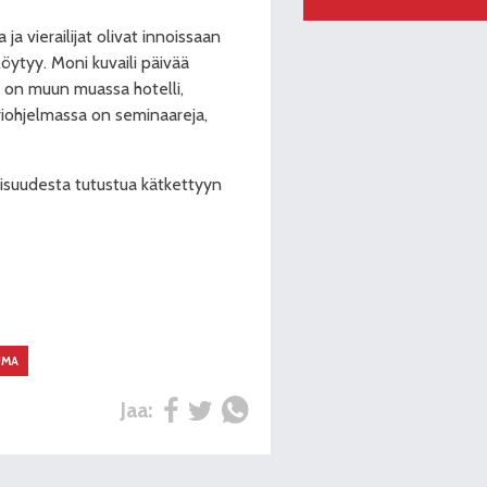
ja vierailijat olivat innoissaan
löytyy. Moni kuvaili päivää
a on muun muassa hotelli,
uuriohjelmassa on seminaareja,
ollisuudesta tutustua kätkettyyn
UMA
Jaa: