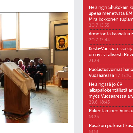
Helsingin Shukokain ka
upeaa menetystä EM-
Mira Kokkonen tuplam
20.7. 13:55
Armotonta kaahailua Ka
20.7. 13:44
Keski-Vuosaaressa sij
on nyt virallisesti Rev
21:24
Puolustusvoimat harjo
Vuosaaressa
1.7. 12:10
Helsingissä jo 69
jalkapallokentällistä ar
myös Vuosaaressa arv
29.6. 18:45
Rakentaminen Vuosa
18:25
Rusakon poikaset ka
18:18