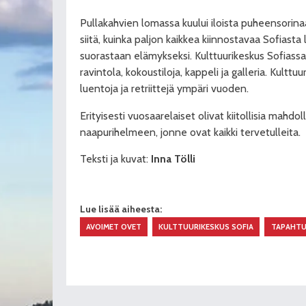
Pullakahvien lomassa kuului iloista puheensorinaa 
siitä, kuinka paljon kaikkea kiinnostavaa Sofiasta 
suorastaan elämykseksi. Kulttuurikeskus Sofiass
ravintola, kokoustiloja, kappeli ja galleria. Kultt
luentoja ja retriittejä ympäri vuoden.
Erityisesti vuosaarelaiset olivat kiitollisia mahd
naapurihelmeen, jonne ovat kaikki tervetulleita.
Teksti ja kuvat:
Inna Tölli
Lue lisää aiheesta:
AVOIMET OVET
KULTTUURIKESKUS SOFIA
TAPAHT