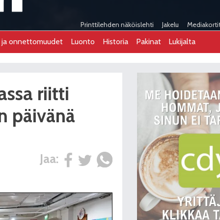
Printtilehden näköislehti
Jakelu
Mediakorti
t ja onnettomuudet
Luonto
Historia
Pakinat
Lukijalta
ssa riitti
n päivänä
Jaa: