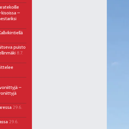
ratekoille
kisoissa –
estariksi
llvikintiellä
aitseva puisto
ellinmäki
8.7.
ittelee
voniittyjä –
oniittyjä
aressa
29.6.
sassa
29.6.