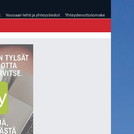
t
Vuosaari-lehti ja yhteystiedot
Yhteydenottolomake