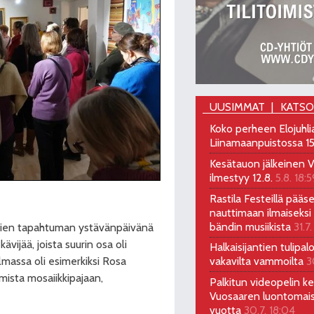
UUSIMMAT
KATS
Koko perheen Elojuhli
Liinamaanpuistossa 15
Kesätauon jälkeinen V
ilmestyy 12.8.
5.8. 18:5
Rastila Festeillä pääs
nauttimaan ilmaiseksi 
bändin musiikista
31.7.
 ovien tapahtuman ystävänpäivänä
ävijää, joista suurin osa oli
Halkaisijantien tulipal
lmassa oli esimerkiksi Rosa
vakavilta vammoilta
3
umista mosaiikkipajaan,
Palkitun videopelin keh
Vuosaaren luontomai
vuotta
30.7. 18:04