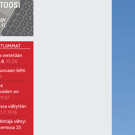
OTUIMMAT
a vietetään
.8.
10:28
uosaari-lehti
9
ee
viiden eri
 11:47
ossa vältyttiin
0.7. 19:16
ittäjä viihtyi
semissa 25