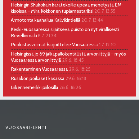
Helsingin Shukokain karatekoille upeaa menetystä EM-
kisoissa – Mira Kokkonen tuplamestariksi
20.7. 13:55
Armotonta kaahailua Kallvikintiellä
20.7. 13:44
Keski-Vuosaaressa sijaitseva puisto on nyt virallisesti
Revellinmäki
8.7. 21:24
Puolustusvoimat harjoittelee Vuosaaressa
1.7. 12:10
Helsingissä jo 69 jalkapallokentällistä arvoniittyjä – myös
Vuosaaressa arvoniittyjä
29.6. 18:45
Rakentaminen Vuosaaressa
29.6. 18:25
Rusakon poikaset kasassa
29.6. 18:18
Liikennemerkki piilosilla
28.6. 18:26
VUOSAARI-LEHTI