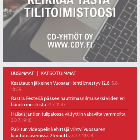
UUSIMMAT
KATSOTUIMMAT
Kesätauon jälkeinen Vuosaari-lehti ilmestyy 12.8.
5.8.
18:59
Rastila Festeillä pääsee nauttimaan ilmaiseksi viiden eri
bändin musiikista
31.7. 11:47
Halkaisijantien tulipalossa vältyttiin vakavilta vammoilta
30.7. 19:16
Palkitun videopelin kehittäjä viihtyi Vuosaaren
luontomaisemissa 25 vuotta
30.7. 18:04