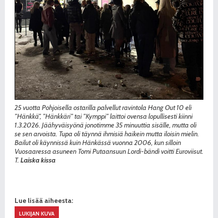
25 vuotta Pohjoisella ostarilla palvellut ravintola Hang Out 10 eli
”Hänkkä”, ”Hänkkäri” tai ”Kymppi” laittoi ovensa lopullisesti kiinni
1.3.2026. Jäähyväisyönä jonotimme 35 minuuttia sisälle, mutta oli
se sen arvoista. Tupa oli täynnä ihmisiä haikein mutta iloisin mielin.
Bailut oli käynnissä kuin Hänkässä vuonna 2006, kun silloin
Vuosaaressa asuneen Tomi Putaansuun Lordi-bändi voitti Euroviisut.
T.
Laiska kissa
Lue lisää aiheesta:
LUKIJAN KUVA