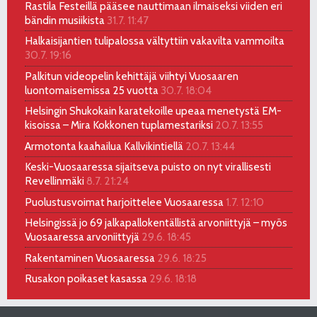
Rastila Festeillä pääsee nauttimaan ilmaiseksi viiden eri
bändin musiikista
31.7. 11:47
Halkaisijantien tulipalossa vältyttiin vakavilta vammoilta
30.7. 19:16
Palkitun videopelin kehittäjä viihtyi Vuosaaren
luontomaisemissa 25 vuotta
30.7. 18:04
Helsingin Shukokain karatekoille upeaa menetystä EM-
kisoissa – Mira Kokkonen tuplamestariksi
20.7. 13:55
Armotonta kaahailua Kallvikintiellä
20.7. 13:44
Keski-Vuosaaressa sijaitseva puisto on nyt virallisesti
Revellinmäki
8.7. 21:24
Puolustusvoimat harjoittelee Vuosaaressa
1.7. 12:10
Helsingissä jo 69 jalkapallokentällistä arvoniittyjä – myös
Vuosaaressa arvoniittyjä
29.6. 18:45
Rakentaminen Vuosaaressa
29.6. 18:25
Rusakon poikaset kasassa
29.6. 18:18