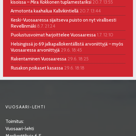
kisoissa – Mira Kokkonen tuplamestariksi
20.7. 13:55
Armotonta kaahailua Kallvikintiellä
20.7. 13:44
Keski-Vuosaaressa sijaitseva puisto on nyt virallisesti
Revellinmäki
8.7. 21:24
Puolustusvoimat harjoittelee Vuosaaressa
1.7. 12:10
Helsingissä jo 69 jalkapallokentällistä arvoniittyjä – myös
Vuosaaressa arvoniittyjä
29.6. 18:45
Rakentaminen Vuosaaressa
29.6. 18:25
Rusakon poikaset kasassa
29.6. 18:18
VUOSAARI-LEHTI
Toimitus:
Vuosaari-lehti
Merikorttikuja 6 E