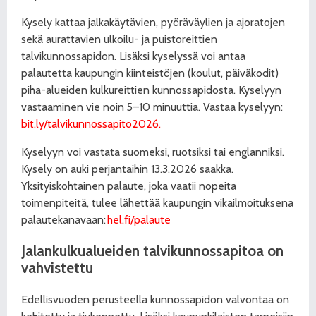
Kysely kattaa jalkakäytävien, pyöräväylien ja ajoratojen
sekä aurattavien ulkoilu- ja puistoreittien
talvikunnossapidon. Lisäksi kyselyssä voi antaa
palautetta kaupungin kiinteistöjen (koulut, päiväkodit)
piha-alueiden kulkureittien kunnossapidosta. Kyselyyn
vastaaminen vie noin 5–10 minuuttia. Vastaa kyselyyn:
bit.ly/talvikunnossapito2026.
Kyselyyn voi vastata suomeksi, ruotsiksi tai englanniksi.
Kysely on auki perjantaihin 13.3.2026 saakka.
Yksityiskohtainen palaute, joka vaatii nopeita
toimenpiteitä, tulee lähettää kaupungin vikailmoituksena
palautekanavaan:
hel.fi/palaute
Jalankulkualueiden talvikunnossapitoa
on
vahvistettu
Edellisvuoden perusteella kunnossapidon valvontaa on