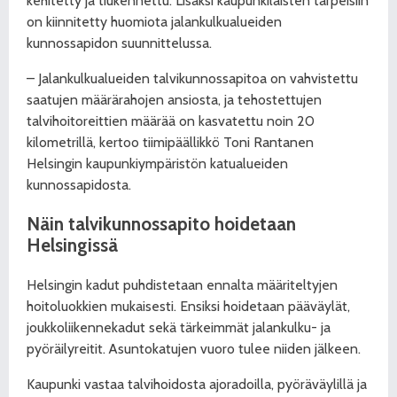
kehitetty ja tiukennettu. Lisäksi kaupunkilaisten tarpeisiin
on kiinnitetty huomiota jalankulkualueiden
kunnossapidon suunnittelussa.
– Jalankulkualueiden talvikunnossapitoa on vahvistettu
saatujen määrärahojen ansiosta, ja tehostettujen
talvihoitoreittien määrää on kasvatettu noin 20
kilometrillä, kertoo tiimipäällikkö Toni Rantanen
Helsingin kaupunkiympäristön katualueiden
kunnossapidosta.
Näin talvikunnossapito hoidetaan
Helsingissä
Helsingin kadut puhdistetaan ennalta määriteltyjen
hoitoluokkien mukaisesti. Ensiksi hoidetaan pääväylät,
joukkoliikennekadut sekä tärkeimmät jalankulku- ja
pyöräilyreitit. Asuntokatujen vuoro tulee niiden jälkeen.
Kaupunki vastaa talvihoidosta ajoradoilla, pyöräväylillä ja