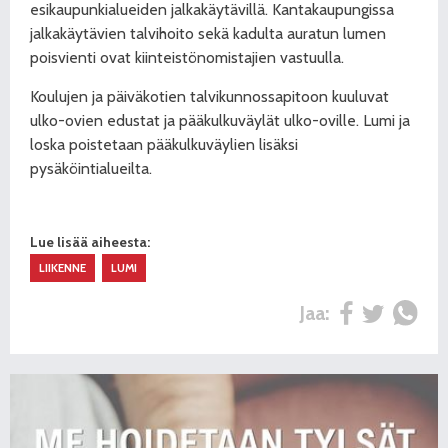
esikaupunkialueiden jalkakäytävillä. Kantakaupungissa
jalkakäytävien talvihoito sekä kadulta auratun lumen
poisvienti ovat kiinteistönomistajien vastuulla.
Koulujen ja päiväkotien talvikunnossapitoon kuuluvat
ulko-ovien edustat ja pääkulkuväylät ulko-oville. Lumi ja
loska poistetaan pääkulkuväylien lisäksi
pysäköintialueilta.
Lue lisää aiheesta:
LIIKENNE
LUMI
Jaa: