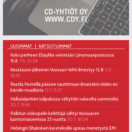
UUSIMMAT
KATSOTUIMMAT
Koko perheen Elojuhlia vietetään Liinamaanpuistossa
15.8.
7.8. 10:28
Kesätauon jälkeinen Vuosaari-lehti ilmestyy 12.8.
5.8.
18:59
Rastila Festeillä pääsee nauttimaan ilmaiseksi viiden eri
bändin musiikista
31.7. 11:47
Halkaisijantien tulipalossa vältyttiin vakavilta vammoilta
30.7. 19:16
Palkitun videopelin kehittäjä viihtyi Vuosaaren
luontomaisemissa 25 vuotta
30.7. 18:04
Helsingin Shukokain karatekoille upeaa menetystä EM-