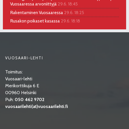
Vuosaaressa arvoniittyjä
29.6. 18:45
Rakentaminen Vuosaaressa
29.6. 18:25
Rusakon poikaset kasassa
29.6. 18:18
VUOSAARI-LEHTI
Toimitus:
Vuosaari-lehti
Merikorttikuja 6 E
00960 Helsinki
Puh:
050 462 9702
vuosaarilehti(at)vuosaarilehti.fi