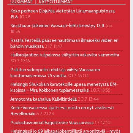
UUSIMMAT
KATSOTUIMMAT
Koko perheen Elojuhlia vietetään Liinamaanpuistossa
15.8.
10:28
Kesätauon jälkeinen Vuosaari-lehti ilmestyy 12.8.
5.8.
18:59
Rastila Festeillä pääsee nauttimaan ilmaiseksi viiden eri
bändin musiikista
31.7. 11:47
Halkaisijantien tulipalossa vältyttiin vakavilta vammoilta
30.7. 19:16
Palkitun videopelin kehittäjä viihtyi Vuosaaren
luontomaisemissa 25 vuotta
30.7. 18:04
Helsingin Shukokain karatekoille upeaa menetystä EM-
kisoissa – Mira Kokkonen tuplamestariksi
20.7. 13:55
Armotonta kaahailua Kallvikintiellä
20.7. 13:44
Keski-Vuosaaressa sijaitseva puisto on nyt virallisesti
Revellinmäki
8.7. 21:24
Puolustusvoimat harjoittelee Vuosaaressa
1.7. 12:10
Helsingissä jo 69 jalkapallokentällistä arvoniittyjä – myös