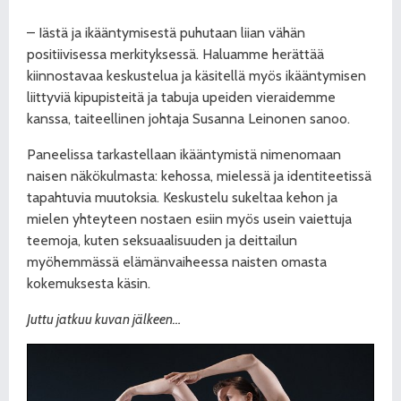
– Iästä ja ikääntymisestä puhutaan liian vähän
positiivisessa merkityksessä. Haluamme herättää
kiinnostavaa keskustelua ja käsitellä myös ikääntymisen
liit
tyviä kipupisteitä ja tabuja upeiden vieraidemme
kanssa, taiteellinen johtaja Susanna Leinonen sanoo.
Paneelissa tarkastellaan ikääntymistä nimenomaan
naisen näkökulmasta: kehossa, mielessä ja identiteetissä
tapahtuvia muutoksia. Keskustelu sukeltaa kehon ja
mielen yhteyteen nostaen esiin myös usein vaiettuja
teemoja, kuten seksuaalisuuden ja deittailun
myöhemmässä elämänvaiheessa
naisten omasta
kokemuksesta käsin.
Juttu jatkuu kuvan jälkeen…