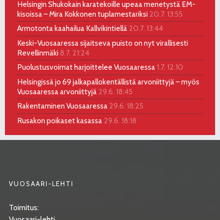
Helsingin Shukokain karatekoille upeaa menetystä EM-
kisoissa – Mira Kokkonen tuplamestariksi
20.7. 13:55
Armotonta kaahailua Kallvikintiellä
20.7. 13:44
Keski-Vuosaaressa sijaitseva puisto on nyt virallisesti
Revellinmäki
8.7. 21:24
Puolustusvoimat harjoittelee Vuosaaressa
1.7. 12:10
Helsingissä jo 69 jalkapallokentällistä arvoniittyjä – myös
Vuosaaressa arvoniittyjä
29.6. 18:45
Rakentaminen Vuosaaressa
29.6. 18:25
Rusakon poikaset kasassa
29.6. 18:18
VUOSAARI-LEHTI
Toimitus:
Vuosaari-lehti