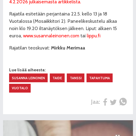
4.2.2026 julkaisemasta artikkelista.
Rajatila esitetään perjantaina 22.5. kello 13 ja 18
Vuotalossa (Mosaiikkitori 2). Paneelikeskustelu alkaa
noin klo 19.20 iltanäytöksen jälkeen. Liput: alkaen 15
euroa,
www.susannaleinonen.com
tai
lippu.fi
Rajatilan teoskuvat:
Mirkku Merimaa
Lue lisää aiheesta:
SUSANNA LEINONEN
TAIDE
TANSSI
TAPAHTUMA
VUOTALO
Jaa: