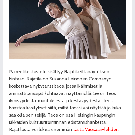
Paneelikeskustelu sisältyy Rajatila-iltanäytöksen
hintaan. Rajatila on Susanna Leinonen Companyn
koskettava nykytanssiteos, jossa ikäihmiset ja
ammattitanssijat kohtaavat näyttämöllä. Se on teos
ihmisyydestä, muutoksesta ja kestävyydestä. Teos
haastaa käsitykset siitä, miltä tanssi voi näyttää ja kuka
saa olla sen tekijä. Teos on osa Helsingin kaupungin
iäkkäiden kulttuuritoiminnan edistämishanketta.
Rajatilasta voi lukea enemmän
tästä Vuosaari-lehden