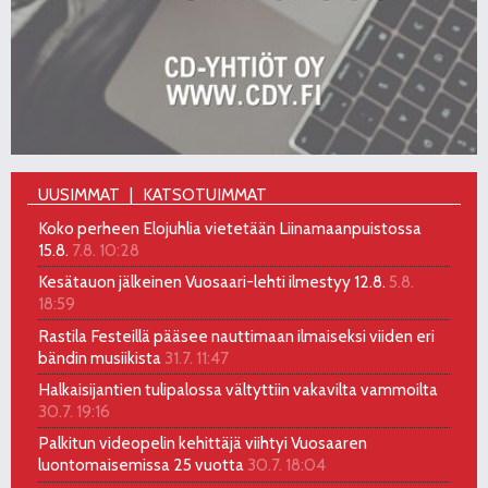
UUSIMMAT
KATSOTUIMMAT
Koko perheen Elojuhlia vietetään Liinamaanpuistossa
15.8.
7.8. 10:28
Kesätauon jälkeinen Vuosaari-lehti ilmestyy 12.8.
5.8.
18:59
Rastila Festeillä pääsee nauttimaan ilmaiseksi viiden eri
bändin musiikista
31.7. 11:47
Halkaisijantien tulipalossa vältyttiin vakavilta vammoilta
30.7. 19:16
Palkitun videopelin kehittäjä viihtyi Vuosaaren
luontomaisemissa 25 vuotta
30.7. 18:04