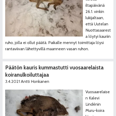
iltapäivänä
26.1. vinkin
lukijaltaan,
että Uutelan
Nuottasaarest
a löytyi kauriin
ruho, jolla ei ollut päätä. Paikalle mennyt toimittaja löysi
rantaviivan lähettyvillä maanneen vasan ruhon.
Päätön kauris kummastutti vuosaarelaista
koiranulkoiluttajaa
3.4.2021
Antti Honkanen
Vuosaarelaise
n Kalevi
Lindénin
Muru-koira