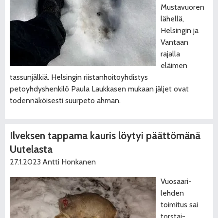
Mustavuoren
lähellä,
Helsingin ja
Vantaan
rajalla
eläimen
tassunjälkiä. Helsingin riistanhoitoyhdistys
petoyhdyshenkilö Paula Laukkasen mukaan jäljet ovat
todennäköisesti suurpeto ahman.
Ilveksen tappama kauris löytyi päättömänä
Uutelasta
27.1.2023
Antti Honkanen
Vuosaari-
lehden
toimitus sai
torstai-