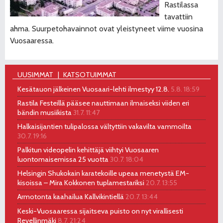
Rastilassa
tavattiin
ahma. Suurpetohavainnot ovat yleistyneet viime vuosina
Vuosaaressa.
UUSIMMAT
KATSOTUIMMAT
Kesätauon jälkeinen Vuosaari-lehti ilmestyy 12.8.
5.8. 18:59
Rastila Festeillä pääsee nauttimaan ilmaiseksi viiden eri
bändin musiikista
31.7. 11:47
Halkaisijantien tulipalossa vältyttiin vakavilta vammoilta
30.7. 19:16
Palkitun videopelin kehittäjä viihtyi Vuosaaren
luontomaisemissa 25 vuotta
30.7. 18:04
Helsingin Shukokain karatekoille upeaa menetystä EM-
kisoissa – Mira Kokkonen tuplamestariksi
20.7. 13:55
Armotonta kaahailua Kallvikintiellä
20.7. 13:44
Keski-Vuosaaressa sijaitseva puisto on nyt virallisesti
Revellinmäki
8.7. 21:24