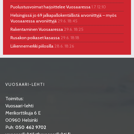
Puolustusvoimat harjoittelee Vuosaaressa
1.7. 12:10
Helsingissä jo 69 jalkapallokentällistä arvoniittyjä – myös
Vuosaaressa arvoniittyjä
29.6. 18:45
Rakentaminen Vuosaaressa
29.6. 18:25
Rusakon poikaset kasassa
29.6. 18:18
Liikennemerkki piilosilla
28.6. 18:26
VUOSAARI-LEHTI
Toimitus:
Vuosaari-lehti
Merikorttikuja 6 E
00960 Helsinki
Puh:
050 462 9702