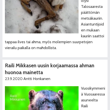
löysi
Talosaaresta
päättömän
metsäkauriin.
Asiantuntijoid
en mukaan
kauriin saattoi
tappaa ilves tai ahma, myös molempien suurpetojen
vierailu paikalla on mahdollista.
Raili Mikkasen uusin korjaamassa ahman
huonoa mainetta
23.9.2020
Antti Honkanen
Vuosikymmeni
ä Vuosaaressa
asuneelta
Raili