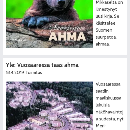
Mikkaselta on
ilmestynyt
uusi kirja. Se
käsittelee
Suomen
suurpetoa,
ahmaa.
Yle: Vuosaaressa taas ahma
18.4.2019
Toimitus
Vuosaaressa
saatiin
maaliskuussa
lukuisia
näköhavaintoj
a sudesta, nyt
Meri-