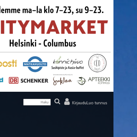
Kirjaudu
Luo tunnus