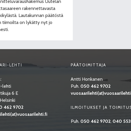
nitteluvaraushakemus Uutelan
tasaareen rakennettavasta
ikylästä. Lautakunnan päätöstä
n tiimoilta on lykätty nyt jo
esti.
ARI-LEHTI
PÄÄTOIMITTAJA
:
Antti Honkanen
-lehti
Puh.
050 462 9702
tikuja 6 E
vuosaarilehti(at)vuosaarilehti.
elsinki
0 462 9702
ILMOITUKSET JA TOIMITU
lehti(at)vuosaarilehti.fi
Puh.
050 462 9702
,
040 553