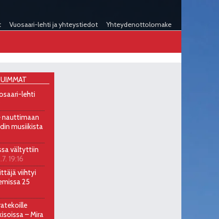
t
Vuosaari-lehti ja yhteystiedot
Yhteydenottolomake
UIMMAT
osaari-lehti
9
ee nauttimaan
ndin musiikista
ssa vältyttiin
.7. 19:16
ttäjä viihtyi
emissa 25
atekoille
soissa – Mira