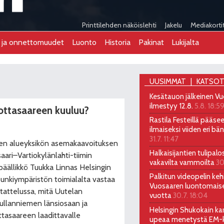
Printtilehden näköislehti
Jakelu
Mediakorti
t ja onnettomuudet
Luonto
Historia
Pakinat
Lukijalta
UUSIMMAT
KATSOT
Kesätauon jälkeinen Vu
ilmestyy 12.8.
5.8. 18:5
ottasaareen kuuluu?
Rastila Festeillä pääs
ilmaiseksi viiden eri bä
31.7. 11:47
sen alueyksikön asemakaavoituksen
Halkaisijantien tulipalo
aari–Vartiokylänlahti-tiimin
vakavilta vammoilta
30
ipäällikkö Tuukka Linnas Helsingin
Palkitun videopelin kehi
unkiympäristön toimialalta vastaa
Vuosaaren luontomais
tattelussa, mitä Uutelan
vuotta
30.7. 18:04
ullanniemen länsiosaan ja
Helsingin Shukokain kar
tasaareen laadittavalle
upeaa menetystä EM-ki