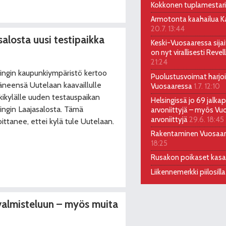
Kokkonen tuplamestari
Armotonta kaahailua Kal
20.7. 13:44
alosta uusi testipaikka
Keski-Vuosaaressa sija
on nyt virallisesti Reve
21:24
ingin kaupunkiympäristö kertoo
Puolustusvoimat harjoi
äneensä Uutelaan kaavaillulle
Vuosaaressa
1.7. 12:10
ikylälle uuden testauspaikan
Helsingissä jo 69 jalkap
ingin Laajasalosta. Tämä
arvoniittyjä – myös Vu
arvoniittyjä
29.6. 18:45
oittanee, ettei kylä tule Uutelaan.
Rakentaminen Vuosaa
18:25
Rusakon poikaset kas
Liikennemerkki piilosill
valmisteluun – myös muita