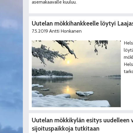
asemakaavalle kuuluu.
Uutelan mökkihankkeelle löytyi Laajas
7.5.2019
Antti Honkanen
Hels
löyt
mökk
Hels
tark
Uutelan mökkikylän esitys uudelleen 
sijoituspaikkoja tutkitaan