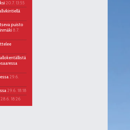
ksi
20.7. 13:55
lvikintiellä
itseva puisto
llinmäki
8.7.
ttelee
allokentällistä
osaaressa
ressa
29.6.
assa
29.6. 18:18
a
28.6. 18:26