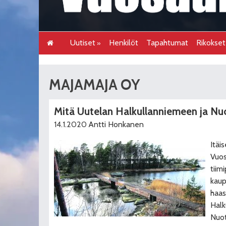
Uutiset
Henkilöt
Tapahtumat
Rikokse
MAJAMAJA OY
Mitä Uutelan Halkullanniemeen ja Nu
14.1.2020
Antti Honkanen
Itäi
Vuos
tiim
kaup
haas
Halk
Nuot