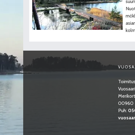
suun
Nuot
mökk
asia
kolm
VUOSA
Toimitus
Vuosaari
Merikort
00960 H
Puh:
05
vuosaari