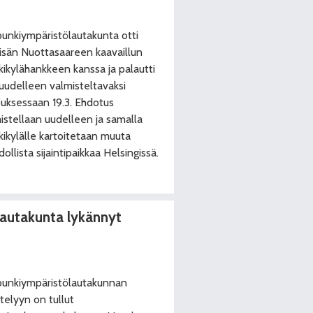
unkiympäristölautakunta otti
lisän Nuottasaareen kaavaillun
ikylähankkeen kanssa ja palautti
uudelleen valmisteltavaksi
uksessaan 19.3. Ehdotus
istellaan uudelleen ja samalla
ikylälle kartoitetaan muuta
ollista sijaintipaikkaa Helsingissä.
lautakunta lykännyt
unkiympäristölautakunnan
ttelyyn on tullut