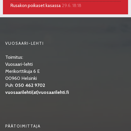
Rusakon poikaset kasassa
29.6. 18:18
VUOSAARI-LEHTI
Toimitus:
Vuosaari-lehti
Merikorttikuja 6 E
00960 Helsinki
Puh:
050 462 9702
vuosaarilehti(at)vuosaarilehti.fi
PÄÄTOIMITTAJA