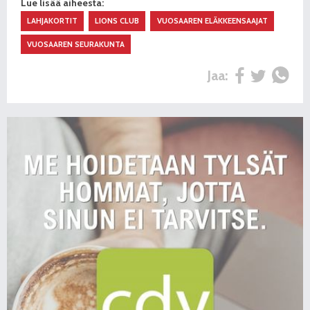
Lue lisää aiheesta:
LAHJAKORTIT
LIONS CLUB
VUOSAAREN ELÄKKEENSAAJAT
VUOSAAREN SEURAKUNTA
Jaa: