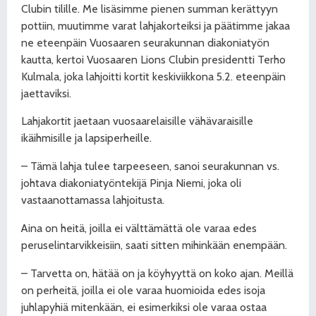
Clubin tilille. Me lisäsimme pienen summan kerättyyn
pottiin, muutimme varat lahjakorteiksi ja päätimme jakaa
ne eteenpäin Vuosaaren seurakunnan diakoniatyön
kautta, kertoi Vuosaaren Lions Clubin presidentti Terho
Kulmala, joka lahjoitti kortit keskiviikkona 5.2. eteenpäin
jaettaviksi.
Lahjakortit jaetaan vuosaarelaisille vähävaraisille
ikäihmisille ja lapsiperheille.
– Tämä lahja tulee tarpeeseen, sanoi seurakunnan vs.
johtava diakoniatyöntekijä Pinja Niemi, joka oli
vastaanottamassa lahjoitusta.
Aina on heitä, joilla ei välttämättä ole varaa edes
peruselintarvikkeisiin, saati sitten mihinkään enempään.
– Tarvetta on, hätää on ja köyhyyttä on koko ajan. Meillä
on perheitä, joilla ei ole varaa huomioida edes isoja
juhlapyhiä mitenkään, ei esimerkiksi ole varaa ostaa