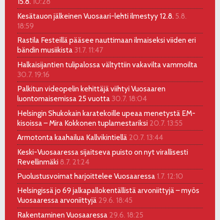
15.8.
10:28
Kesätauon jälkeinen Vuosaari-lehti ilmestyy 12.8.
5.8.
18:59
Rastila Festeillä pääsee nauttimaan ilmaiseksi viiden eri
bändin musiikista
31.7. 11:47
Halkaisijantien tulipalossa vältyttiin vakavilta vammoilta
30.7. 19:16
Palkitun videopelin kehittäjä viihtyi Vuosaaren
luontomaisemissa 25 vuotta
30.7. 18:04
Helsingin Shukokain karatekoille upeaa menetystä EM-
kisoissa – Mira Kokkonen tuplamestariksi
20.7. 13:55
Armotonta kaahailua Kallvikintiellä
20.7. 13:44
Keski-Vuosaaressa sijaitseva puisto on nyt virallisesti
Revellinmäki
8.7. 21:24
Puolustusvoimat harjoittelee Vuosaaressa
1.7. 12:10
Helsingissä jo 69 jalkapallokentällistä arvoniittyjä – myös
Vuosaaressa arvoniittyjä
29.6. 18:45
Rakentaminen Vuosaaressa
29.6. 18:25