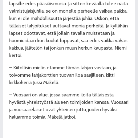
lapsille edes pääsiäismunia. Ja sitten keväällä tulee näitä
valmistujaisjuhlia, se on monelle perheelle vaikea paikka,
kun ei ole mahdollisuutta järjestää juhlia. Uskon, että
tällaiset lahjoitukset auttavat monia perheitä. Ja kyllähän
lapset odottavat, että jollain tavalla muistetaan ja
huomioidaan kun koulut loppuvat, saa edes vaikka vähän
kakkua, jäätelön tai jonkun muun herkun kaupasta, Niemi
kertoi.
– Kiitollisin mielin otamme tämän lahjan vastaan, ja
toivomme lahjakorttien tuovan iloa saajilleen, kiitti
kirkkoherra Jussi Mäkelä.
– Vuosaari on alue, jossa saamme iloita tällaisesta
hyvästä yhteistyöstä alueen toimijoiden kanssa. Vuosaari
ja vuosaarelaiset ovat yhteinen juttu, joiden hyväksi
haluamme toimia, Mäkelä jatkoi.