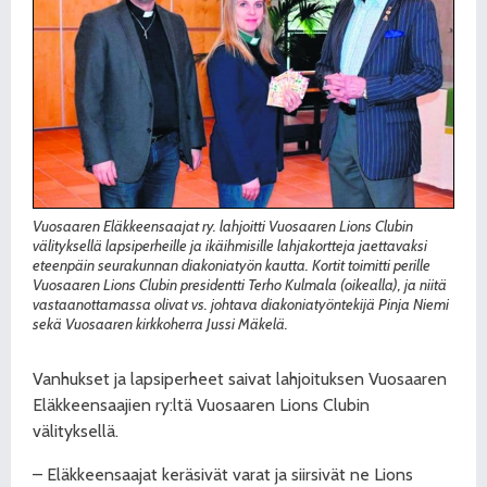
Vuosaaren Eläkkeensaajat ry. lahjoitti Vuosaaren Lions Clubin
välityksellä lapsiperheille ja ikäihmisille lahjakortteja jaettavaksi
eteenpäin seurakunnan diakoniatyön kautta. Kortit toimitti perille
Vuosaaren Lions Clubin presidentti Terho Kulmala (oikealla), ja niitä
vastaanottamassa olivat vs. johtava diakoniatyöntekijä Pinja Niemi
sekä Vuosaaren kirkkoherra Jussi Mäkelä.
Vanhukset ja lapsiperheet saivat lahjoituksen Vuosaaren
Eläkkeensaajien ry:ltä Vuosaaren Lions Clubin
välityksellä.
– Eläkkeensaajat keräsivät varat ja siirsivät ne Lions