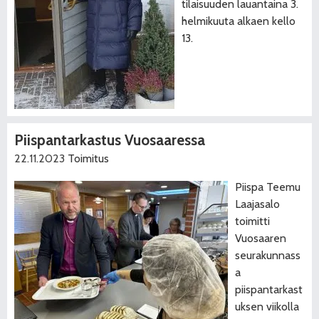
tilaisuuden lauantaina 3.
helmikuuta alkaen kello
13.
Piispantarkastus Vuosaaressa
22.11.2023
Toimitus
Piispa Teemu
Laajasalo
toimitti
Vuosaaren
seurakunnass
a
piispantarkast
uksen viikolla