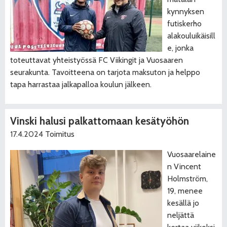
kynnyksen
futiskerho
alakouluikäisill
e, jonka
toteuttavat yhteistyössä FC Viikingit ja Vuosaaren
seurakunta. Tavoitteena on tarjota maksuton ja helppo
tapa harrastaa jalkapalloa koulun jälkeen.
Vinski halusi palkattomaan kesätyöhön
17.4.2024
Toimitus
Vuosaarelaine
n Vincent
Holmström,
19, menee
kesällä jo
neljättä