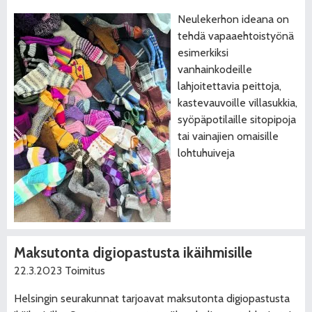
Neulekerhon ideana on
tehdä vapaaehtoistyönä
esimerkiksi
vanhainkodeille
lahjoitettavia peittoja,
kastevauvoille villasukkia,
syöpäpotilaille sitopipoja
tai vainajien omaisille
lohtuhuiveja
Maksutonta digiopastusta ikäihmisille
22.3.2023
Toimitus
Helsingin seurakunnat tarjoavat maksutonta digiopastusta