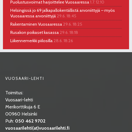
Puolustusvoimat harjoittelee Vuosaaressa
1.7. 12:10
Helsingissä jo 69 jalkapallokentällistä arvoniittyjä – myös
Vuosaaressa arvoniittyjä
29.6. 18:45
Rakentaminen Vuosaaressa
29.6. 18:25
Rusakon poikaset kasassa
29.6. 18:18
Liikennemerkki piilosilla
28.6. 18:26
VUOSAARI-LEHTI
Toimitus:
Vuosaari-lehti
Merikorttikuja 6 E
00960 Helsinki
Puh:
050 462 9702
vuosaarilehti(at)vuosaarilehti.fi