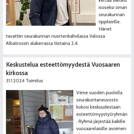
kertaa viikoksi
isoseksi oman
seurakunnan
rippileirille.
Hänet
tavattiin seurakunnan nuortenkahvilassa Valossa
Albatrossin alakerrassa tiistaina 2.4.
Keskustelua esteettömyydestä Vuosaaren
kirkossa
31.1.2024
Toimitus
Viime vuoden puolella
seurakuntaneuvosto
kokosi keskuudestaan
esteettömyystyöryhmän
. Ryhmä järjestää kaikille
vuosaarelaisille avoimen