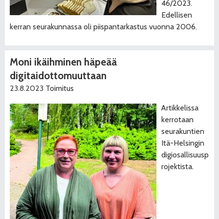
46/2023.
Edellisen
kerran seurakunnassa oli piispantarkastus vuonna 2006.
Moni ikäihminen häpeää
digitaidottomuuttaan
23.8.2023
Toimitus
Artikkelissa
kerrotaan
seurakuntien
Itä-Helsingin
digiosallisuusp
rojektista.