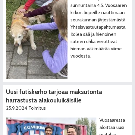
sunnuntaina 4.5. Vuosaaren
kirkon liepeille nauttimaan
seurakunnan järjestämästä
Yhteisvastuutapahtumasta.
Kolea sää ja hienoinen
sateen uhka verottivat
hieman väkimäärää viime
vuodesta.
Uusi futiskerho tarjoaa maksutonta
harrastusta alakouluikäisille
25.9.2024
Toimitus
Vuosaaressa
aloittaa uusi
matalan