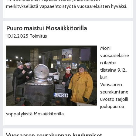
merkityksellistä vapaaehtoistyötä vuosaarelaisten hyväksi.
Puuro maistui Mosaiikkitorilla
10.12.2025
Toimitus
Moni
vuosaarelaine
n ilahtui
tiistaina 9.12.,
kun
Vuosaaren
seurakuntane
uvosto tarjoili
joulupuuroa
soppatykistä Mosaiikkitorilla.
Vuosaaren seurakunnan kuulumiset