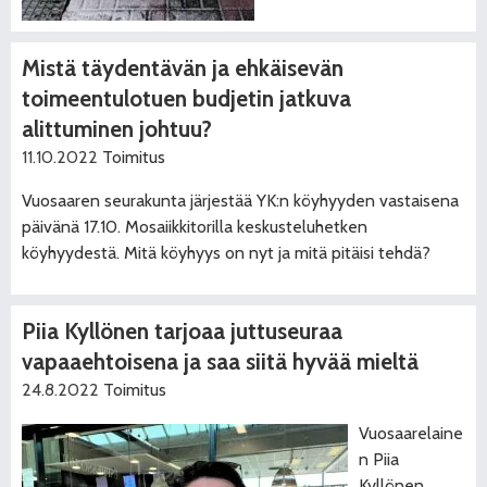
Mistä täydentävän ja ehkäisevän
toimeentulotuen budjetin jatkuva
alittuminen johtuu?
11.10.2022
Toimitus
Vuosaaren seurakunta järjestää YK:n köyhyyden vastaisena
päivänä 17.10. Mosaiikkitorilla keskusteluhetken
köyhyydestä. Mitä köyhyys on nyt ja mitä pitäisi tehdä?
Piia Kyllönen tarjoaa juttuseuraa
vapaaehtoisena ja saa siitä hyvää mieltä
24.8.2022
Toimitus
Vuosaarelaine
n Piia
Kyllönen