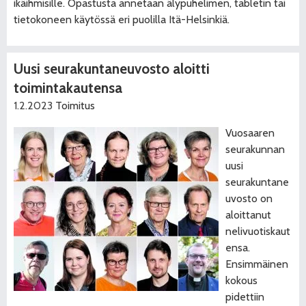
ikäihmisille. Opastusta annetaan älypuhelimen, tabletin tai
tietokoneen käytössä eri puolilla Itä-Helsinkiä.
Uusi seurakuntaneuvosto aloitti
toimintakautensa
1.2.2023
Toimitus
Vuosaaren
seurakunnan
uusi
seurakuntane
uvosto on
aloittanut
nelivuotiskaut
ensa.
Ensimmäinen
kokous
pidettiin