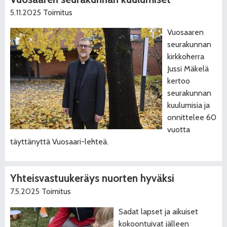
5.11.2025
Toimitus
Vuosaaren
seurakunnan
kirkkoherra
Jussi Mäkelä
kertoo
seurakunnan
kuulumisia ja
onnittelee 60
vuotta
täyttänyttä Vuosaari-lehteä.
Yhteisvastuukeräys nuorten hyväksi
7.5.2025
Toimitus
Sadat lapset ja aikuiset
kokoontuivat jälleen