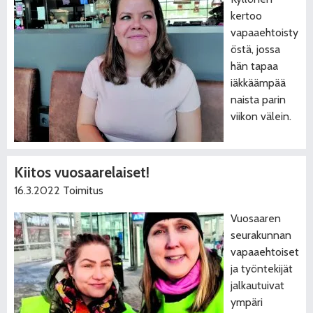
kertoo
vapaaehtoisty
östä, jossa
hän tapaa
iäkkäämpää
naista parin
viikon välein.
Kiitos vuosaarelaiset!
16.3.2022
Toimitus
Vuosaaren
seurakunnan
vapaaehtoiset
ja työntekijät
jalkautuivat
ympäri