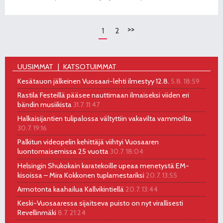
>>
1
2
UUSIMMAT
KATSOTUIMMAT
Kesätauon jälkeinen Vuosaari-lehti ilmestyy 12.8.
5.8. 18:59
Rastila Festeillä pääsee nauttimaan ilmaiseksi viiden eri
bändin musiikista
31.7. 11:47
Halkaisijantien tulipalossa vältyttiin vakavilta vammoilta
30.7. 19:16
Palkitun videopelin kehittäjä viihtyi Vuosaaren
luontomaisemissa 25 vuotta
30.7. 18:04
Helsingin Shukokain karatekoille upeaa menetystä EM-
kisoissa – Mira Kokkonen tuplamestariksi
20.7. 13:55
Armotonta kaahailua Kallvikintiellä
20.7. 13:44
Keski-Vuosaaressa sijaitseva puisto on nyt virallisesti
Revellinmäki
8.7. 21:24