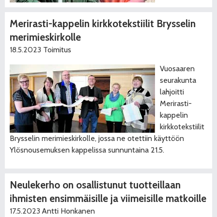
Merirasti-kappelin kirkkotekstiilit Brysselin
merimieskirkolle
18.5.2023
Toimitus
Vuosaaren
seurakunta
lahjoitti
Merirasti-
kappelin
kirkkotekstiilit
Brysselin merimieskirkolle, jossa ne otettiin käyttöön
Ylösnousemuksen kappelissa sunnuntaina 21.5.
Neulekerho on osallistunut tuotteillaan
ihmisten ensimmäisille ja viimeisille matkoille
17.5.2023
Antti Honkanen