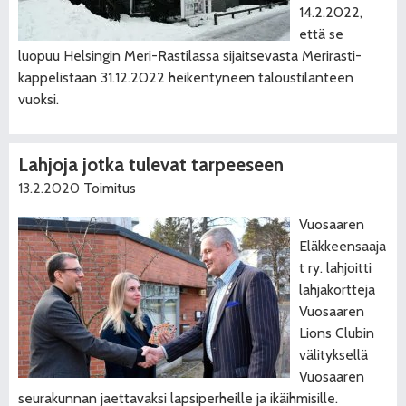
14.2.2022,
että se
luopuu Helsingin Meri-Rastilassa sijaitsevasta Merirasti-
kappelistaan 31.12.2022 heikentyneen taloustilanteen
vuoksi.
Lahjoja jotka tulevat tarpeeseen
13.2.2020
Toimitus
Vuosaaren
Eläkkeensaaja
t ry. lahjoitti
lahjakortteja
Vuosaaren
Lions Clubin
välityksellä
Vuosaaren
seurakunnan jaettavaksi lapsiperheille ja ikäihmisille.