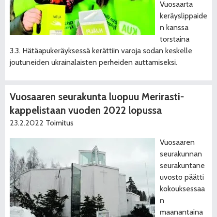
Vuosaarta
keräyslippaide
n kanssa
torstaina
3.3. Hätäapukeräyksessä kerättiin varoja sodan keskelle
joutuneiden ukrainalaisten perheiden auttamiseksi.
Vuosaaren seurakunta luopuu Merirasti-
kappelistaan vuoden 2022 lopussa
23.2.2022
Toimitus
Vuosaaren
seurakunnan
seurakuntane
uvosto päätti
kokouksessaa
n
maanantaina