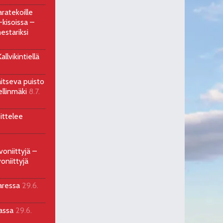
ratekoille
kisoissa –
estariksi
llvikintiellä
aitseva puisto
ellinmäki
8.7.
ittelee
voniittyjä –
oniittyjä
aressa
29.6.
sassa
29.6.