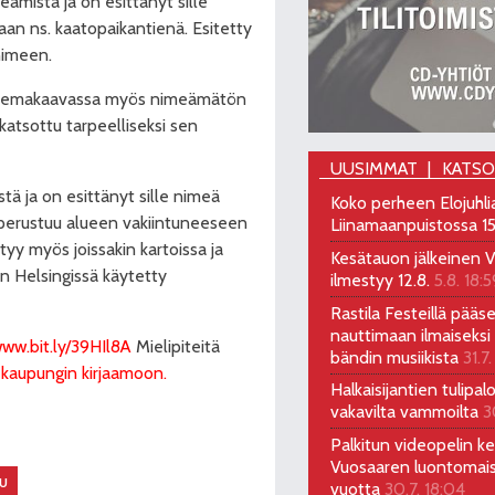
ämistä ja on esittänyt sille
an ns. kaatopaikantienä. Esitetty
nimeen.
e asemakaavassa myös nimeämätön
 katsottu tarpeelliseksi sen
UUSIMMAT
KATS
tä ja on esittänyt sille nimeä
Koko perheen Elojuhli
perustuu alueen vakiintuneeseen
Liinamaanpuistossa 15
ntyy myös joissakin kartoissa ja
Kesätauon jälkeinen V
 Helsingissä käytetty
ilmestyy 12.8.
5.8. 18:5
Rastila Festeillä pääs
nauttimaan ilmaiseksi 
ww.bit.ly/39HIl8A
Mielipiteitä
bändin musiikista
31.7.
 kaupungin kirjaamoon.
Halkaisijantien tulipal
vakavilta vammoilta
3
Palkitun videopelin keh
Vuosaaren luontomai
U
vuotta
30.7. 18:04