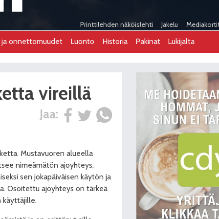
Printtilehden näköislehti
Jakelu
Mediakorti
t ja onnettomuudet
Luonto
Historia
Pakinat
Lukijalta
tta vireillä
Jaa:
nketta. Mustavuoren alueella
aitsee nimeämätön ajoyhteys,
iseksi sen jokapäiväisen käytön ja
a. Osoitettu ajoyhteys on tärkeä
äyttäjille.