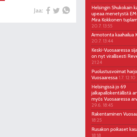
Helsingin Shukokain ka
Jaa:
upeaa menetystä EM-
Mira Kokkonen tuplam
20.7. 13:55
Armotonta kaahailua Ka
20.7. 13:44
Keski-Vuosaaressa sij
on nyt virallisesti Rev
21:24
Puolustusvoimat harjo
Vuosaaressa
1.7. 12:10
Helsingissä jo 69
jalkapallokentällistä ar
myös Vuosaaressa arv
29.6. 18:45
Rakentaminen Vuosa
18:25
Rusakon poikaset ka
18:18