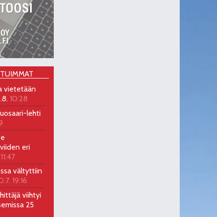
OTUIMMAT
a vietetään
.8.
10:28
uosaari-lehti
9
ee
viiden eri
 11:47
ossa vältyttiin
0.7. 19:16
ittäjä viihtyi
semissa 25