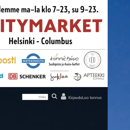
Kirjaudu
Luo tunnus