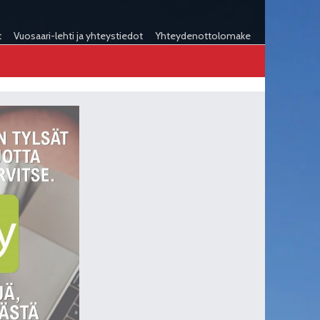
t
Vuosaari-lehti ja yhteystiedot
Yhteydenottolomake