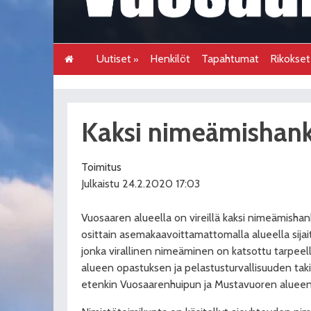
Uutiset
Henkilöt
Tapahtumat
Rikokse
Kaksi nimeämishanke
Toimitus
Julkaistu 24.2.2020 17:03
Vuosaaren alueella on vireillä kaksi nimeämisha
osittain asemakaavoittamattomalla alueella sij
jonka virallinen nimeäminen on katsottu tarpeell
alueen opastuksen ja pelastusturvallisuuden taki
etenkin Vuosaarenhuipun ja Mustavuoren alueen k