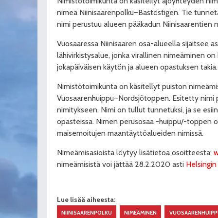
Nimistötoimikunta on käsitellyt ajoyhteyden nime
nimeä Niinisaarenpolku–Bastöstigen. Tie tunneta
nimi perustuu alueen pääkadun Niinisaarentien 
Vuosaaressa Niinisaaren osa-alueella sijaitse
lähivirkistysalue, jonka virallinen nimeäminen on
jokapäiväisen käytön ja alueen opastuksen takia.
Nimistötoimikunta on käsitellyt puiston nimeämis
Vuosaarenhuippu–Nordsjötoppen. Esitetty nimi 
nimitykseen. Nimi on tullut tunnetuksi, ja se esii
opasteissa. Nimen perusosaa -huippu/-toppen on
maisemoitujen maantäyttöalueiden nimissä.
Nimeämisasioista löytyy lisätietoa osoitteesta:
w
nimeämisistä voi jättää 28.2.2020 asti
Helsingin
Lue lisää aiheesta:
NIINISAARENPOLKU
NIMEÄMINEN
VUOSAARENHUIPP