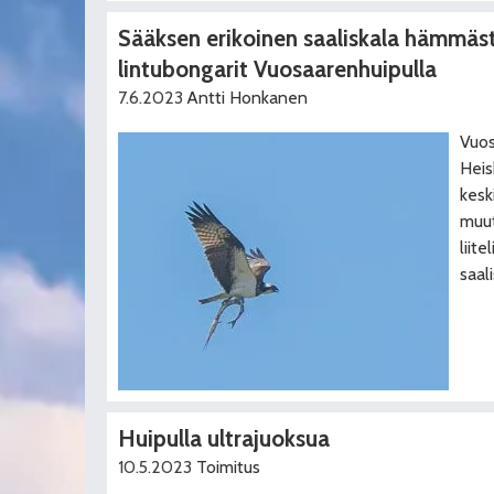
Sääksen erikoinen saaliskala hämmäs
lintubongarit Vuosaarenhuipulla
7.6.2023
Antti Honkanen
Vuos
Heis
kesk
muut
liit
saali
Huipulla ultrajuoksua
10.5.2023
Toimitus