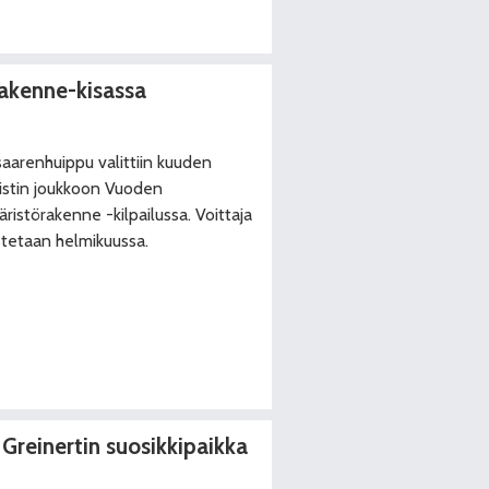
akenne-kisassa
aarenhuippu valittiin kuuden
listin joukkoon Vuoden
ristörakenne -kilpailussa. Voittaja
istetaan helmikuussa.
 Greinertin suosikkipaikka