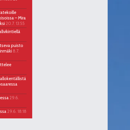
atekoille
soissa – Mira
ksi
20.7. 13:55
lvikintiellä
itseva puisto
llinmäki
8.7.
ttelee
allokentällistä
osaaressa
ressa
29.6.
assa
29.6. 18:18