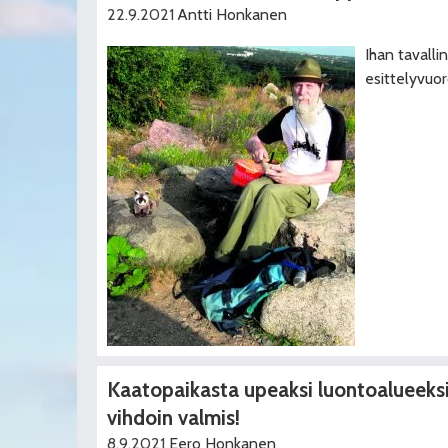
22.9.2021
Antti Honkanen
Ihan tavalli
esittelyvuor
Kaatopaikasta upeaksi luontoalueeks
vihdoin valmis!
8.9.2021
Eero Honkanen