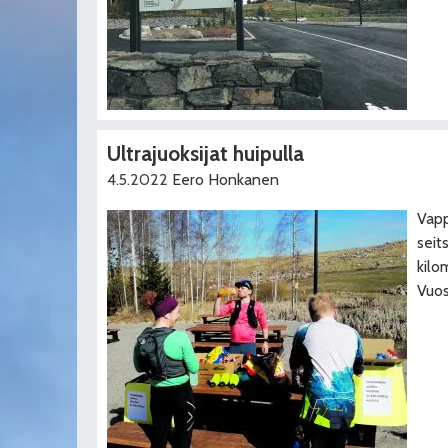
Ultrajuoksijat huipulla
4.5.2022
Eero Honkanen
Vapp
seit
kilo
Vuos