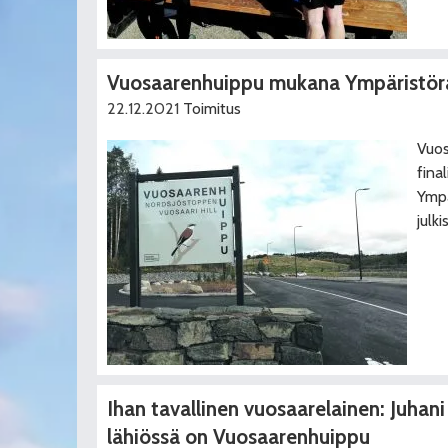
Vuosaarenhuippu mukana Ympäristör
22.12.2021
Toimitus
Vuos
fina
Ympä
julk
Ihan tavallinen vuosaarelainen: Juhani
lähiössä on Vuosaarenhuippu