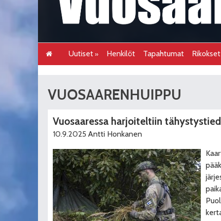
Uutiset
Henkilöt
Tapahtumat
Rikokse
VUOSAARENHUIPPU
Vuosaaressa harjoiteltiin tähystystie
10.9.2025
Antti Honkanen
Kaar
pääk
järj
paik
Puol
kert