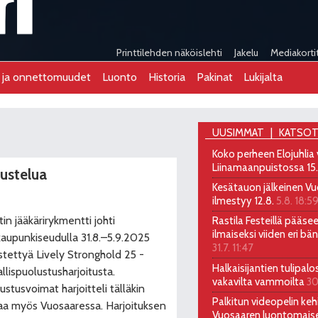
Printtilehden näköislehti
Jakelu
Mediakorti
t ja onnettomuudet
Luonto
Historia
Pakinat
Lukijalta
UUSIMMAT
KATSOT
Koko perheen Elojuhlia
Liinamaanpuistossa 15
dustelua
Kesätauon jälkeinen Vu
ilmestyy 12.8.
5.8. 18:5
tin jääkärirykmentti johti
Rastila Festeillä pääs
ilmaiseksi viiden eri bä
aupunkiseudulla 31.8.–5.9.2025
31.7. 11:47
estettyä Lively Stronghold 25 -
Halkaisijantien tulipalo
allispuolustusharjoitusta.
vakavilta vammoilta
30
ustusvoimat harjoitteli tälläkin
Palkitun videopelin kehi
aa myös Vuosaaressa. Harjoituksen
Vuosaaren luontomais