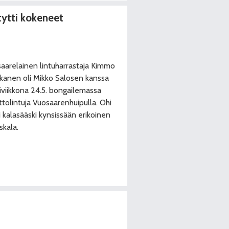
tytti kokeneet
aarelainen lintuharrastaja Kimmo
kanen oli Mikko Salosen kanssa
iviikkona 24.5. bongailemassa
tolintuja Vuosaarenhuipulla. Ohi
eli kalasääski kynsissään erikoinen
skala.