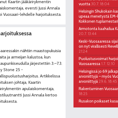
anut Kaartin jääkärirykmentin
vuotta
30.7. 18:04
aiskomentaja, eversti Jussi Annala
Helsingin Shukokain kar
oi Vuosaari-lehdelle harjoituksesta.
upeaa menetystä EM-ki
Kokkonen tuplamestari
Armotonta kaahailua Kal
harjoituksessa
20.7. 13:44
Keski-Vuosaaressa sija
on nyt virallisesti Reve
aaressakin nähtiin maastopukuisia
21:24
laita ja armeijan kalustoa, kun
Puolustusvoimat harjoi
aupunkiseudulla järjestettiin 3.–7.3.
Vuosaaressa
1.7. 12:10
ly Stone 25 -
Helsingissä jo 69 jalkap
allispuolustusharjoitus. Artikkelissa
arvoniittyjä – myös Vu
arvoniittyjä
29.6. 18:45
oituksen johtaja, Kaartin
ärirykmentin apulaiskomentaja,
Rakentaminen Vuosaa
18:25
stiluutnantti Jussi Annala kertoo
Rusakon poikaset kas
oituksesta.