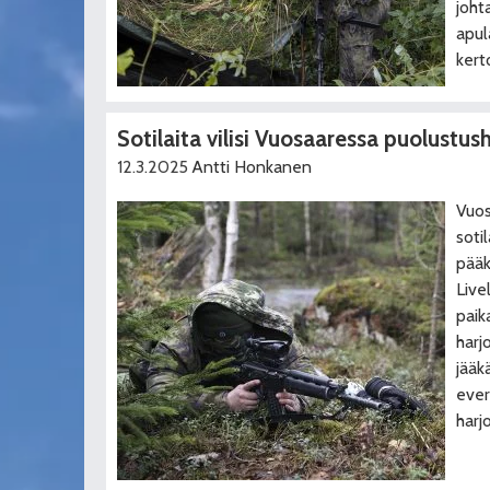
joht
apul
kert
Sotilaita vilisi Vuosaaressa puolustus
12.3.2025
Antti Honkanen
Vuos
soti
pääk
Live
paik
harj
jääk
ever
harj