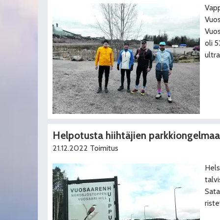
Vapp
Vuos
Vuos
oli 
ultr
Helpotusta hiihtäjien parkkiongelma
21.12.2022
Toimitus
Hels
talv
Sata
rist