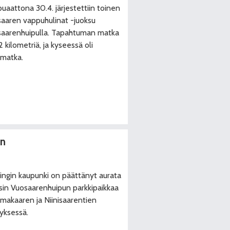
uaattona 30.4. järjestettiin toinen
aaren vappuhulinat -juoksu
aarenhuipulla. Tapahtuman matka
52 kilometriä, ja kyseessä oli
amatka.
an
ingin kaupunki on päättänyt aurata
isin Vuosaarenhuipun parkkipaikkaa
makaaren ja Niinisaarentien
eyksessä.