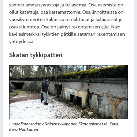
samoin ammusvarastoja ja tuliasemia. Osa asemista on
ollut katettuja, osa kattamattomia. Osa linnoitteista on
vuosikymmenten kuluessa romahtanut ja sulautunut jo
osaksi luontoa. Osa on jäänyt rakentamisen alle. Näin
kävi esimerkiksi tykkitien pätkille sataman rakentamisen
yhteydessä.
Skatan tykkipatteri
1. maailmansodan aikainen tykkipatteri Skatanniemessä. Kuva:
Eero Honkanen