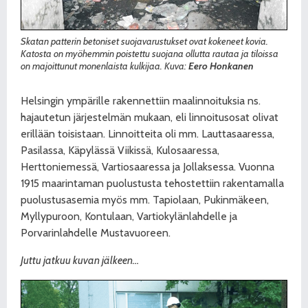
Skatan patterin betoniset suojavarustukset ovat kokeneet kovia.
Katosta on myöhemmin poistettu suojana ollutta rautaa ja tiloissa
on majoittunut monenlaista kulkijaa. Kuva:
Eero Honkanen
Helsingin ympärille rakennettiin maalinnoituksia ns.
hajautetun järjestelmän mukaan, eli linnoitusosat olivat
erillään toisistaan. Linnoitteita oli mm. Lauttasaaressa,
Pasilassa, Käpylässä Viikissä, Kulosaaressa,
Herttoniemessä, Vartiosaaressa ja Jollaksessa. Vuonna
1915 maarintaman puolustusta tehostettiin rakentamalla
puolustusasemia myös mm. Tapiolaan, Pukinmäkeen,
Myllypuroon, Kontulaan, Vartiokylänlahdelle ja
Porvarinlahdelle Mustavuoreen.
Juttu jatkuu kuvan jälkeen…