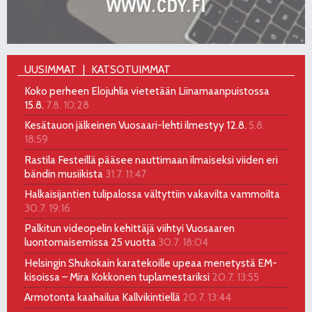
UUSIMMAT
KATSOTUIMMAT
Koko perheen Elojuhlia vietetään Liinamaanpuistossa
15.8.
7.8. 10:28
Kesätauon jälkeinen Vuosaari-lehti ilmestyy 12.8.
5.8.
18:59
Rastila Festeillä pääsee nauttimaan ilmaiseksi viiden eri
bändin musiikista
31.7. 11:47
Halkaisijantien tulipalossa vältyttiin vakavilta vammoilta
30.7. 19:16
Palkitun videopelin kehittäjä viihtyi Vuosaaren
luontomaisemissa 25 vuotta
30.7. 18:04
Helsingin Shukokain karatekoille upeaa menetystä EM-
kisoissa – Mira Kokkonen tuplamestariksi
20.7. 13:55
Armotonta kaahailua Kallvikintiellä
20.7. 13:44