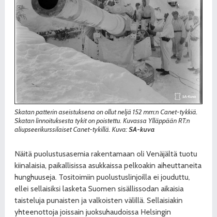
Skatan patterin aseistuksena on ollut neljä 152 mm:n Canet-tykkiä.
Skatan linnoituksesta tykit on poistettu. Kuvassa Ylläppään RT:n
aliupseerikurssilaiset Canet-tykillä. Kuva:
SA-kuva
Näitä puolustusasemia rakentamaan oli Venäjältä tuotu
kiinalaisia, paikallisissa asukkaissa pelkoakin aiheuttaneita
hunghuuseja. Tositoimiin puolustuslinjoilla ei jouduttu,
ellei sellaisiksi lasketa Suomen sisällissodan aikaisia
taisteluja punaisten ja valkoisten välillä. Sellaisiakin
yhteenottoja joissain juoksuhaudoissa Helsingin