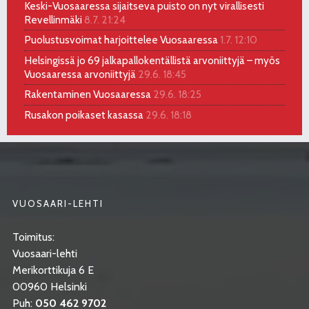
Keski-Vuosaaressa sijaitseva puisto on nyt virallisesti
Revellinmäki
8.7. 21:24
Puolustusvoimat harjoittelee Vuosaaressa
1.7. 12:10
Helsingissä jo 69 jalkapallokentällistä arvoniittyjä – myös
Vuosaaressa arvoniittyjä
29.6. 18:45
Rakentaminen Vuosaaressa
29.6. 18:25
Rusakon poikaset kasassa
29.6. 18:18
VUOSAARI-LEHTI
Toimitus:
Vuosaari-lehti
Merikorttikuja 6 E
00960 Helsinki
Puh:
050 462 9702