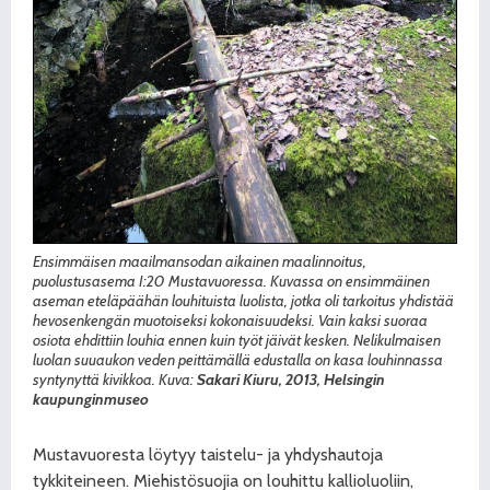
Ensimmäisen maailmansodan aikainen maalinnoitus,
puolustusasema I:20 Mustavuoressa. Kuvassa on ensimmäinen
aseman eteläpäähän louhituista luolista, jotka oli tarkoitus yhdistää
hevosenkengän muotoiseksi kokonaisuudeksi. Vain kaksi suoraa
osiota ehdittiin louhia ennen kuin työt jäivät kesken. Nelikulmaisen
luolan suuaukon veden peittämällä edustalla on kasa louhinnassa
syntynyttä kivikkoa. Kuva:
Sakari Kiuru, 2013, Helsingin
kaupunginmuseo
Mustavuoresta löytyy taistelu- ja yhdyshautoja
tykkiteineen. Miehistösuojia on louhittu kallioluoliin,