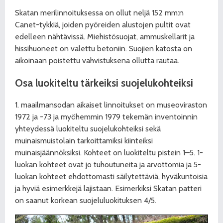
Skatan merilinnoituksessa on ollut neljä 152 mm:n
Canet-tykkiä, joiden pyöreiden alustojen pultit ovat
edelleen nähtävissä. Miehistösuojat, ammuskellarit ja
hissihuoneet on valettu betoniin. Suojien katosta on
aikoinaan poistettu vahvistuksena ollutta rautaa.
Osa luokiteltu tärkeiksi suojelukohteiksi
1. maailmansodan aikaiset linnoitukset on museoviraston
1972 ja -73 ja myöhemmin 1979 tekemän inventoinnin
yhteydessä luokiteltu suojelukohteiksi sekä
muinaismuistolain tarkoittamiksi kiinteiksi
muinaisjäännöksiksi. Kohteet on luokiteltu pistein 1–5. 1-
luokan kohteet ovat jo tuhoutuneita ja arvottomia ja 5-
luokan kohteet ehdottomasti säilytettäviä, hyväkuntoisia
ja hyviä esimerkkejä lajistaan. Esimerkiksi Skatan patteri
on saanut korkean suojeluluokituksen 4/5.