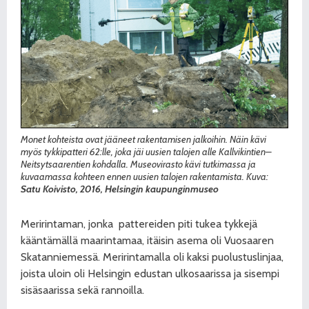
Monet kohteista ovat jääneet rakentamisen jalkoihin. Näin kävi
myös tykkipatteri 62:lle, joka jäi uusien talojen alle Kallvikintien–
Neitsytsaarentien kohdalla. Museovirasto kävi tutkimassa ja
kuvaamassa kohteen ennen uusien talojen rakentamista. Kuva:
Satu Koivisto, 2016, Helsingin kaupunginmuseo
Meririntaman, jonka
pattereiden piti tukea tykkejä
kääntämällä maarintamaa, itäisin asema oli Vuosaaren
Skatanniemessä. Meririntamalla oli kaksi puolustuslinjaa,
joista uloin oli Helsingin edustan ulkosaarissa ja sisempi
sisäsaarissa sekä rannoilla.