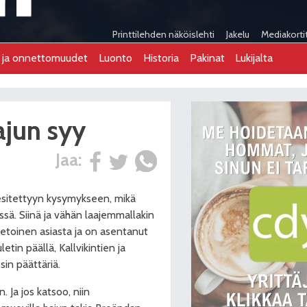
Printtilehden näköislehti
Jakelu
Mediakorti
t ja onnettomuudet
Luonto
Historia
Pakinat
Lukijalta
ajun syy
Jaa:
 esitettyyn kysymykseen, mikä
ssä. Siinä ja vähän laajemmallakin
ietoinen asiasta ja on asentanut
etin päällä, Kallvikintien ja
sin päättäriä.
 Ja jos katsoo, niin