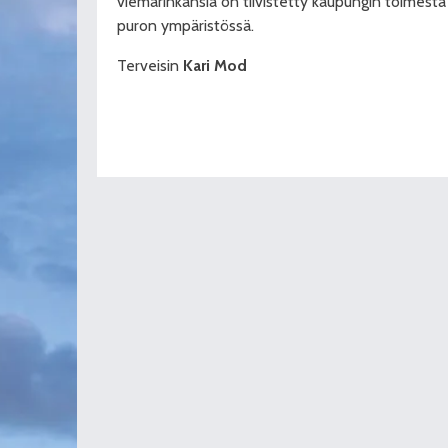
viemärinkansia on tiivistetty kaupungin toimesta
puron ympäristössä.
Terveisin
Kari Mod