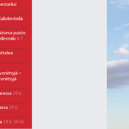
estariksi
llvikintiellä
aitseva puisto
ellinmäki
8.7.
ittelee
voniittyjä –
oniittyjä
aressa
29.6.
sassa
29.6.
la
28.6. 18:26