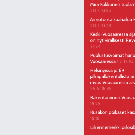
Mira Kokkonen tuplam
20.7. 13:55
Armotonta kaahailua Ka
20.7. 13:44
Keski-Vuosaaressa sij
on nyt virallisesti Rev
21:24
Puolustusvoimat harjo
Vuosaaressa
1.7. 12:10
Helsingissä jo 69
jalkapallokentällistä ar
myös Vuosaaressa arv
29.6. 18:45
Rakentaminen Vuosa
18:25
Rusakon poikaset ka
18:18
Liikennemerkki piilosil