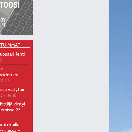
OTUIMMAT
uosaari-lehti
9
ee
viiden eri
 11:47
ossa vältyttiin
0.7. 19:16
ittäjä viihtyi
semissa 25
ratekoille
kisoissa –