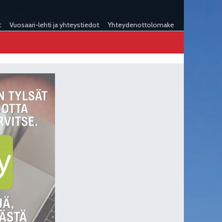
t
Vuosaari-lehti ja yhteystiedot
Yhteydenottolomake