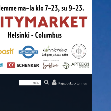
Kirjaudu
Luo tunnus