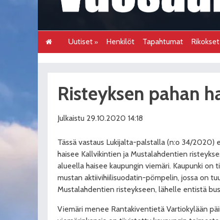
Uutiset
Henkilöt
Tapahtumat
Rikokse
Risteyksen pahan h
Julkaistu 29.10.2020 14:18
Tässä vastaus Lukijalta-palstalla (n:o 34/2020)
haisee Kallvikintien ja Mustalahdentien risteykse
alueella haisee kaupungin viemäri. Kaupunki on t
mustan aktiivihiilisuodatin-pömpelin, jossa on tuul
Mustalahdentien risteykseen, lähelle entistä bus
Viemäri menee Rantakiventietä Vartiokylään päin.