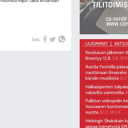
 muovilla hajun takia Broändan
Jaa:
UUSIMMAT
KATS
Kesätauon jälkeinen V
ilmestyy 12.8.
5.8. 18:5
Rastila Festeillä pääs
nauttimaan ilmaiseksi 
bändin musiikista
31.7.
Halkaisijantien tulipal
vakavilta vammoilta
3
Palkitun videopelin keh
Vuosaaren luontomai
vuotta
30.7. 18:04
Helsingin Shukokain ka
upeaa menetystä EM-