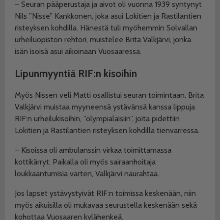
– Seuran pääperustaja ja aivot oli vuonna 1939 syntynyt
Nils ”Nisse” Kankkonen, joka asui Lokitien ja Rastilantien
risteyksen kohdilla. Hänestä tuli myöhemmin Solvallan
urheiluopiston rehtori, muistelee Brita Valkjärvi, jonka
isän isoisä asui aikoinaan Vuosaaressa.
Lipunmyyntiä RIF:n kisoihin
Myös Nissen veli Matti osallistui seuran toimintaan. Brita
Valkjärvi muistaa myyneensä ystävänsä kanssa lippuja
RIF:n urheilukisoihin, ”olympialaisiin”, joita pidettiin
Lokitien ja Rastilantien risteyksen kohdilla tienvarressa.
– Kisoissa oli ambulanssin virkaa toimittamassa
kottikärryt. Paikalla oli myös sairaanhoitaja
loukkaantumisia varten, Valkjärvi naurahtaa.
Jos lapset ystävystyivät RIF:n toimissa keskenään, niin
myös aikuisilla oli mukavaa seurustella keskenään sekä
kohottaa Vuosaaren kylähenkeä.