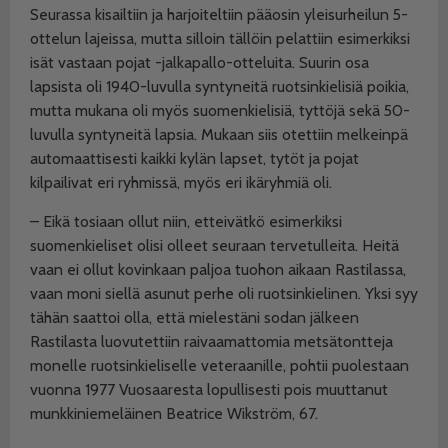
Seurassa kisailtiin ja harjoiteltiin pääosin yleisurheilun 5-
ottelun lajeissa, mutta silloin tällöin pelattiin esimerkiksi
isät vastaan pojat -jalkapallo-otteluita. Suurin osa
lapsista oli 1940-luvulla syntyneitä ruotsinkielisiä poikia,
mutta mukana oli myös suomenkielisiä, tyttöjä sekä 50-
luvulla syntyneitä lapsia. Mukaan siis otettiin melkeinpä
automaattisesti kaikki kylän lapset, tytöt ja pojat
kilpailivat eri ryhmissä, myös eri ikäryhmiä oli.
– Eikä tosiaan ollut niin, etteivätkö esimerkiksi
suomenkieliset olisi olleet seuraan tervetulleita. Heitä
vaan ei ollut kovinkaan paljoa tuohon aikaan Rastilassa,
vaan moni siellä asunut perhe oli ruotsinkielinen. Yksi syy
tähän saattoi olla, että mielestäni sodan jälkeen
Rastilasta luovutettiin raivaamattomia metsätontteja
monelle ruotsinkieliselle veteraanille, pohtii puolestaan
vuonna 1977 Vuosaaresta lopullisesti pois muuttanut
munkkiniemeläinen Beatrice Wikström, 67.