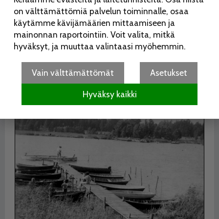
ei Helsingin keskustaan ollut pitkä matka, itsekin kävin
on välttämättömiä palvelun toiminnalle, osaa
koulua Helsingin keskustassa, Wikström toteaa.
käytämme kävijämäärien mittaamiseen ja
mainonnan raportointiin. Voit valita, mitkä
Nuorison suosima ranta Lokitien päässä
hyväksyt, ja muuttaa valintaasi myöhemmin.
Vain välttämättömät
Asetukset
Hyväksy kaikki