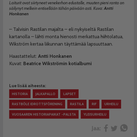
Laiturit ovat siirtyneet venekerhon edustalle, muuten pieni ranta on
säilynyt melkein entisellään tähän päivään asti. Kuva:
Antti
Honkanen
– Talvisin Rastilan majalta – eli nykyiseltä Rastilan
kartanolla – lähti monta hienosti merkattua hiihtolatua,
Wikström kertaa liikunnan täyttämää lapsuuttaan.
Haastattelut:
Antti Honkanen
Kuvat:
Beatrice Wikströmin
kotialbumi
Lue lisää aiheesta:
HISTORIA
JALKAPALLO
LAPSET
RASTBÖLE IDROTTSFÖRENING
RASTILA
RIF
URHEILU
VUOSAAREN HISTORIAPAIKAT -PALSTA
YLEISURHEILU
Jaa: