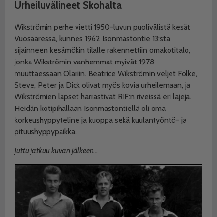
Urheiluvälineet Skohalta
Wikströmin perhe vietti 1950-luvun puolivälistä kesät
Vuosaaressa, kunnes 1962 Isonmastontie 13:sta
sijainneen kesämökin tilalle rakennettiin omakotitalo,
jonka Wikströmin vanhemmat myivät 1978
muuttaessaan Olariin. Beatrice Wikströmin veljet Folke,
Steve, Peter ja Dick olivat myös kovia urheilemaan, ja
Wikströmien lapset harrastivat RIF:n riveissä eri lajeja.
Heidän kotipihallaan Isonmastontiellä oli oma
korkeushyppyteline ja kuoppa sekä kuulantyöntö- ja
pituushyppypaikka.
Juttu jatkuu kuvan jälkeen…