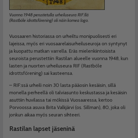
Vuonna 1948 perustetulla urheiluseura RIF:llä
(Rastböle idrottsförening) oli näin komea logo.
Vuosaaren historiassa on urheiltu monipuolisesti eri
lajeissa, myös eri vuosaarelaisurheiluseuroja on syntynyt
ja kuopattu matkan varrella. Eräs mielenkiintoisista
seuroista perustettiin Rastilan alueelle vuonna 1948, kun
lasten ja nuorten urheiluseura RIF (Rastböle
idrottsförening) sai kasteensa.
– RIF:ssä urheili noin 30 lasta pääosin kesäisin, sillä
monella perheellä oli talviasunto keskustassa ja kesäisin
asuttiin huvilassa tai mökissä Vuosaaressa, kertoo
Porvoossa asuva Brita Valkjärvi (os. Sillman), 80, joka oli
jonkun aikaa myös seuran sihteeri.
Rastilan lapset jäseninä