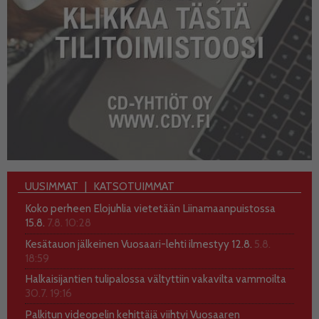
UUSIMMAT
KATSOTUIMMAT
Koko perheen Elojuhlia vietetään Liinamaanpuistossa
15.8.
7.8. 10:28
Kesätauon jälkeinen Vuosaari-lehti ilmestyy 12.8.
5.8.
18:59
Halkaisijantien tulipalossa vältyttiin vakavilta vammoilta
30.7. 19:16
Palkitun videopelin kehittäjä viihtyi Vuosaaren