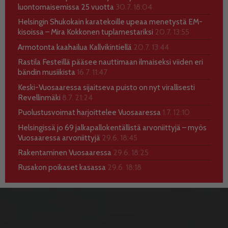
luontomaisemissa 25 vuotta
30.7. 18:04
Helsingin Shukokain karatekoille upeaa menetystä EM-
kisoissa – Mira Kokkonen tuplamestariksi
20.7. 13:55
Armotonta kaahailua Kallvikintiellä
20.7. 13:44
Rastila Festeillä pääsee nauttimaan ilmaiseksi viiden eri
bändin musiikista
16.7. 11:47
Keski-Vuosaaressa sijaitseva puisto on nyt virallisesti
Revellinmäki
8.7. 21:24
Puolustusvoimat harjoittelee Vuosaaressa
1.7. 12:10
Helsingissä jo 69 jalkapallokentällistä arvoniittyjä – myös
Vuosaaressa arvoniittyjä
29.6. 18:45
Rakentaminen Vuosaaressa
29.6. 18:25
Rusakon poikaset kasassa
29.6. 18:18