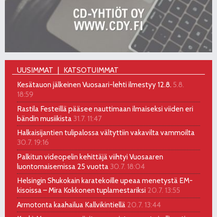
UUSIMMAT
KATSOTUIMMAT
Kesätauon jälkeinen Vuosaari-lehti ilmestyy 12.8.
5.8.
18:59
Rastila Festeillä pääsee nauttimaan ilmaiseksi viiden eri
bändin musiikista
31.7. 11:47
Halkaisijantien tulipalossa vältyttiin vakavilta vammoilta
30.7. 19:16
Palkitun videopelin kehittäjä viihtyi Vuosaaren
luontomaisemissa 25 vuotta
30.7. 18:04
Helsingin Shukokain karatekoille upeaa menetystä EM-
kisoissa – Mira Kokkonen tuplamestariksi
20.7. 13:55
Armotonta kaahailua Kallvikintiellä
20.7. 13:44