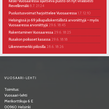
Keski-Vuosaaressa sijaitseva puisto on nyt virallisesti
Revellinmäki
8.7. 21:24
Puolustusvoimat harjoittelee Vuosaaressa
1.7. 12:10
Helsingissä jo 69 jalkapallokentällistä arvoniittyjä – myös
Vuosaaressa arvoniittyjä
29.6. 18:45
Rakentaminen Vuosaaressa
29.6. 18:25
Rusakon poikaset kasassa
29.6. 18:18
Liikennemerkki piilosilla
28.6. 18:26
VUOSAARI-LEHTI
Toimitus:
Vuosaari-lehti
Merikorttikuja 6 E
00960 Helsinki