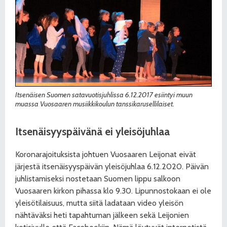
Itsenäisen Suomen satavuotisjuhlissa 6.12.2017 esiintyi muun
muassa Vuosaaren musiikkikoulun tanssikarusellilaiset.
Itsenäisyyspäivänä ei yleisöjuhlaa
Koronarajoituksista johtuen Vuosaaren Leijonat eivät
järjestä itsenäisyyspäivän yleisöjuhlaa 6.12.2020. Päivän
juhlistamiseksi nostetaan Suomen lippu salkoon
Vuosaaren kirkon pihassa klo 9.30. Lipunnostokaan ei ole
yleisötilaisuus, mutta siitä ladataan video yleisön
nähtäväksi heti tapahtuman jälkeen sekä Leijonien