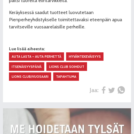
paitsi tuoreita elintarvikkeita.
Keräyksessä saadut tuotteet luovutetaan
Pienperheyhdistykselle toimitettavaksi eteenpäin apua
tarvitseville vuosaarelaisille perheille.
Lue lisää aiheesta:
AUTA LASTA – AUTA PERHETTÄ
HYVÄNTEKEVÄISYYS
ITSENÄISYYSPÄIVÄ
LIONS CLUB SOIHDUT
LIONS CLUB/VUOSAARI
TAPAHTUMA
Jaa: