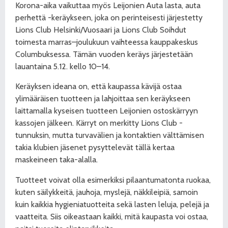
Korona-aika vaikuttaa myös Leijonien Auta lasta, auta
perhettä -keräykseen, joka on perinteisesti järjestetty
Lions Club Helsinki/Vuosaari ja Lions Club Soihdut
toimesta marras–joulukuun vaihteessa
kauppakeskus
Columbuksessa. Tämän vuoden keräys järjestetään
lauantaina 5.12. kello 10–14.
Keräyksen ideana on, että kaupassa kävijä ostaa
ylimääräisen tuotteen ja lahjoittaa sen keräykseen
laittamalla kyseisen tuotteen Leijonien ostoskärryyn
kassojen jälkeen. Kärryt on merkitty Lions Club -
tunnuksin, mutta turvavälien ja kontaktien välttämisen
takia klubien jäsenet pysyttelevät tällä kertaa
maskeineen taka-alalla.
Tuotteet voivat olla esimerkiksi pilaantumatonta ruokaa,
kuten säilykkeitä, jauhoja, myslejä, näkkileipiä, samoin
kuin kaikkia hygieniatuotteita sekä lasten leluja, pelejä ja
vaatteita. Siis oikeastaan kaikki, mitä kaupasta voi ostaa,