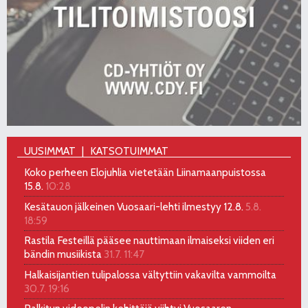
UUSIMMAT
KATSOTUIMMAT
Koko perheen Elojuhlia vietetään Liinamaanpuistossa
15.8.
10:28
Kesätauon jälkeinen Vuosaari-lehti ilmestyy 12.8.
5.8.
18:59
Rastila Festeillä pääsee nauttimaan ilmaiseksi viiden eri
bändin musiikista
31.7. 11:47
Halkaisijantien tulipalossa vältyttiin vakavilta vammoilta
30.7. 19:16