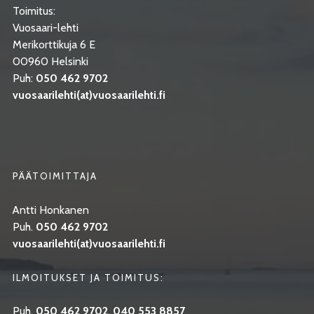
Toimitus:
Vuosaari-lehti
Merikorttikuja 6 E
00960 Helsinki
Puh:
050 462 9702
vuosaarilehti(at)vuosaarilehti.fi
PÄÄTOIMITTAJA
Antti Honkanen
Puh.
050 462 9702
vuosaarilehti(at)vuosaarilehti.fi
ILMOITUKSET JA TOIMITUS:
Puh.
050 462 9702
,
040 553 8857