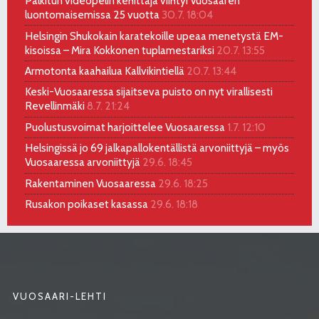
Palkitun videopelin kehittäjä viihtyi Vuosaaren
luontomaisemissa 25 vuotta
30.7. 18:04
Helsingin Shukokain karatekoille upeaa menetystä EM-
kisoissa – Mira Kokkonen tuplamestariksi
20.7. 13:55
Armotonta kaahailua Kallvikintiellä
20.7. 13:44
Keski-Vuosaaressa sijaitseva puisto on nyt virallisesti
Revellinmäki
8.7. 21:24
Puolustusvoimat harjoittelee Vuosaaressa
1.7. 12:10
Helsingissä jo 69 jalkapallokentällistä arvoniittyjä – myös
Vuosaaressa arvoniittyjä
29.6. 18:45
Rakentaminen Vuosaaressa
29.6. 18:25
Rusakon poikaset kasassa
29.6. 18:18
VUOSAARI-LEHTI