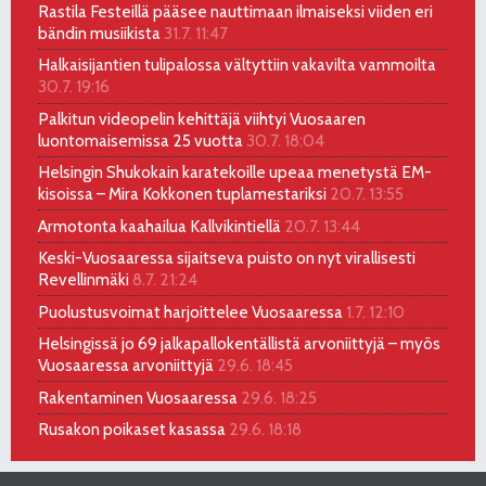
Rastila Festeillä pääsee nauttimaan ilmaiseksi viiden eri
bändin musiikista
31.7. 11:47
Halkaisijantien tulipalossa vältyttiin vakavilta vammoilta
30.7. 19:16
Palkitun videopelin kehittäjä viihtyi Vuosaaren
luontomaisemissa 25 vuotta
30.7. 18:04
Helsingin Shukokain karatekoille upeaa menetystä EM-
kisoissa – Mira Kokkonen tuplamestariksi
20.7. 13:55
Armotonta kaahailua Kallvikintiellä
20.7. 13:44
Keski-Vuosaaressa sijaitseva puisto on nyt virallisesti
Revellinmäki
8.7. 21:24
Puolustusvoimat harjoittelee Vuosaaressa
1.7. 12:10
Helsingissä jo 69 jalkapallokentällistä arvoniittyjä – myös
Vuosaaressa arvoniittyjä
29.6. 18:45
Rakentaminen Vuosaaressa
29.6. 18:25
Rusakon poikaset kasassa
29.6. 18:18