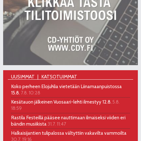
UUSIMMAT
KATSOTUIMMAT
Koko perheen Elojuhlia vietetään Liinamaanpuistossa
15.8.
7.8. 10:28
Kesätauon jälkeinen Vuosaari-lehti ilmestyy 12.8.
5.8.
18:59
Rastila Festeillä pääsee nauttimaan ilmaiseksi viiden eri
bändin musiikista
31.7. 11:47
Halkaisijantien tulipalossa vältyttiin vakavilta vammoilta
30.7. 19:16