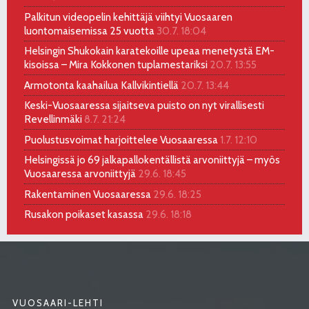
Palkitun videopelin kehittäjä viihtyi Vuosaaren
luontomaisemissa 25 vuotta
30.7. 18:04
Helsingin Shukokain karatekoille upeaa menetystä EM-
kisoissa – Mira Kokkonen tuplamestariksi
20.7. 13:55
Armotonta kaahailua Kallvikintiellä
20.7. 13:44
Keski-Vuosaaressa sijaitseva puisto on nyt virallisesti
Revellinmäki
8.7. 21:24
Puolustusvoimat harjoittelee Vuosaaressa
1.7. 12:10
Helsingissä jo 69 jalkapallokentällistä arvoniittyjä – myös
Vuosaaressa arvoniittyjä
29.6. 18:45
Rakentaminen Vuosaaressa
29.6. 18:25
Rusakon poikaset kasassa
29.6. 18:18
VUOSAARI-LEHTI